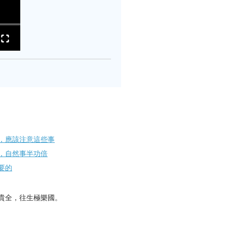
，應該注意這些事
，自然事半功倍
要的
貴全，往生極樂國。