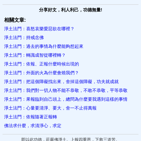
分享好文，利人利己，功德無量!
相關文章:
淨土法門：喜怒哀樂愛惡欲在哪裡？
淨土法門：持戒念佛
淨土法門：過去的事情為什麼能夠想起來
淨土法門：轉識成智從哪裡轉？
淨土法門：依報、正報什麼時候出現的
淨土法門：外面的火為什麼會燒我們？
淨土法門：把這個障礙找出來，舍掉這個障礙，功夫就成就
淨土法門：我們對一切人物不能不恭敬，不敢不恭敬，平等恭敬
淨土法門：果報臨到自己頭上，總問為什麼要我遇到這樣的事情
淨土法門：心量要清淨、要大，舍一不止得萬報
淨土法門：依報隨著正報轉
佛法求什麼，求清淨心，求定
即以此功德，莊嚴佛淨土。上報四重恩，下救三道苦。