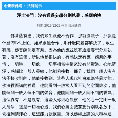
念覺學佛網
:
法師開示
淨土法門：沒有通過妄想分別執著，感應的快
時間:2019/12/22 作者:懺悔改過
佛菩薩有應，我們眾生跟他不合作，那就沒法子，那就是
什麼?幫不上忙。如果跟他合作，那什麼問題都解決了，眾生
有感，佛菩薩決定有應。因為他的應並沒有通過妄想分別執
著，沒有這個，所以他是很快的，有感決定有應。感應的事
情，一切時、一切處、一切事相當中從來沒有間斷過。心地清
淨，感觸比一般人靈敏，他能夠接收一部分，我們一般人沒有
法子接收到的，他能接收到。這些人現代社會稱為特異功能，
佛法裡面講的神通，他能看到一般常人看不到的空間維次，他
能聽到一般人聽不到的聲音，他能聞到一般人聞不到的香氣，
這個真有，不是沒有。這些人你細心觀察，他的心一定比一般
人清淨，這是一切唯心造。我們心裏面把妄想分別執著放下，
恢復到清淨心，這些能力就恢復。所以佛經上講的六種神通，