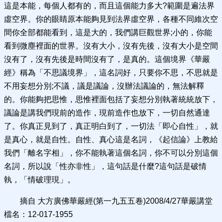
這是本能，每個人都有的，而且這個能力多大?範圍是遍法界
虛空界。你的眼睛原本能夠見到法界虛空界，各種不同維次空
間你全部都能看到，這是大的，我們講巨觀世界;小的，你能
看到微塵裡面的世界。沒有大小，沒有先後，沒有大小是空間
沒有了，沒有先後是時間沒有了，是真的。這個境界《華嚴
經》稱為「不思議境界」，這名詞好，只要你不思，不思就是
不用妄想分別;不議，議是議論，沒辦法議論的，無法解釋
的。你能夠把思惟，思惟裡面包括了妄想分別執著統統放下，
議論是講我們現前的造作，現前造作也放下，一切自然通達
了。你真正見到了，真正明白到了，一切法「即心自性」，就
是真心，就是自性。自性、真心這是名詞，《起信論》上教給
我們「離名字相」，你不能執著這個名詞，你不可以分別這個
名詞，所以說「性亦非性」，這句話是什麼?這句話是破情
執，「情破理現」。
摘自 大方廣佛華嚴經(第一九五五卷)2008/4/27華嚴講堂
檔名：12-017-1955