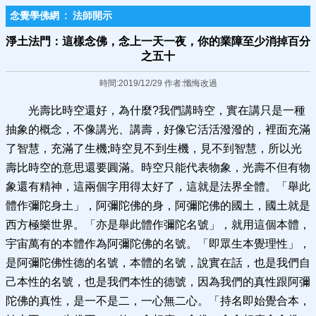
念覺學佛網
:
法師開示
淨土法門：這樣念佛，念上一天一夜，你的業障至少消掉百分
之五十
時間:2019/12/29 作者:懺悔改過
光壽比時空還好，為什麼?我們講時空，實在講只是一種
抽象的概念，不像講光、講壽，好像它活活潑潑的，裡面充滿
了智慧，充滿了生機;時空見不到生機，見不到智慧，所以光
壽比時空的意思還要圓滿。時空只能代表物象，光壽不但有物
象還有精神，這兩個字用得太好了，這就是法界全體。「舉此
體作彌陀身土」，阿彌陀佛的身，阿彌陀佛的國土，國土就是
西方極樂世界。「亦是舉此體作彌陀名號」，就用這個本體，
宇宙萬有的本體作為阿彌陀佛的名號。「即眾生本覺理性」，
是阿彌陀佛性德的名號，本體的名號，說實在話，也是我們自
己本性的名號，也是我們本性的德號，因為我們的真性跟阿彌
陀佛的真性，是一不是二，一心無二心。「持名即始覺合本，