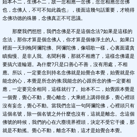
始本不二，生佛不二，故一念相應一念佛，念念相應念念佛
也，念佛人，不可不知此義也」，後面這幾句話重要，才曉得
念佛功德的殊勝，念佛真正不可思議。
那麼我們想想，我們念佛是不是這個念法?如果是這樣的
念法，那你才算是個念佛人，你才算是個修淨土的人。如果口
裡面一天到晚阿彌陀佛、阿彌陀佛，像唱歌一樣，心裏面還貪
瞋痴慢、是非人我、名聞利養，那就不相應了，這樣念佛還是
要搞六道輪迴。為什麼?只是口善心不善，沒有用處，不相
應。所以，一定要念到持名念佛就是始覺合本覺，始覺就是你
能念的心，本覺是所念的佛;我能念的心跟所念的佛一定要相
應，一定要完全相同，這樣就行了。始本不二，始覺跟本覺是
一個覺，覺心不動，覺心離念，大乘經上講得很多，覺心裡頭
沒有妄念，覺心不動。當我們念這一句阿彌陀佛，心裡頭只有
這個名號，除一個名號之外什麼也沒有，這就是離念。念這個
佛號的時候，我們的心在六塵境界裡頭，決定不受它干擾，那
就是不動搖。覺心不動，離念不動，這才是始覺合本覺。