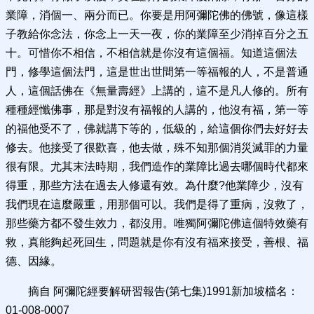
業障，消個一、兩分而已。你要是用阿彌陀佛的佛號，像這樣
子教給你念法，你念上一天一夜，你的業障至少消掉百分之五
十。可惜你不相信，不相信就是你沒有這個福。知道這個法
門，修學這個法門，這是世出世間第一等福報的人，不是普通
人，這個話佛在《無量壽經》上講的，這不是凡人修的。所有
種種經懺佛事，那是對沒有福報的人講的，他沒有福，第一等
的福他受不了，佛就講下等的，低級的，給這個你們去好好去
修去。他接受了很歡喜，他去做，殊不知那個消災滅罪的力量
很有限。尤其末法時期，我們造作的業障比過去哪個時代都來
得重，那些方法在過去人修還有效。為什麼?他業障少，沒有
我們現在這麼嚴重，用那個可以。我們是得了重病，沒救了，
那些藥方都不發生效力，都沒用。唯獨阿彌陀佛這個特效藥有
救，真能夠起死回生，問題就是你有沒有福來接受，善根、福
德、因緣。
摘自 阿彌陀經要解研習報告(第七集)1991新加坡檔名：
01-008-0007