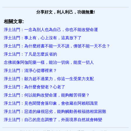
分享好文，利人利己，功德無量!
相關文章:
淨土法門：一念為別人也為自己，你也不能改變命運
淨土法門：事上有，心上沒有，這真放下了
淨土法門：為什麼經書不能一天不讀，佛號不能一天不念？
淨土法門：了凡是怎麼反省的
念佛就像阿伽陀藥一樣，能治一切病，能度一切人
淨土法門：清淨心從哪裡來？
淨土法門：願力超不過業力，你這一生受業力支配
淨土法門：為什麼會變老？心老了
淨土法門：何以能夠改變命運，能夠離苦得樂？
淨土法門：見色聞聲會落印象，會收藏在阿賴耶識里
淨土法門：惡道的緣很惡劣，能夠觸動善根福德相當困難
淨土法門：自己的意念調整了，外面境界自然就會轉變