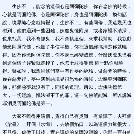
生佛不二，能念的這個心是阿彌陀佛，你在念佛的時候，
心就是阿彌陀佛。心是阿彌陀佛，身也是阿彌陀佛，換句話
說，境界隨心念就轉變了，生佛不二。有些同修，我這幾天也
碰到，他們遇到一些困難，妖魔鬼怪附身，或者家裡不清淨，
也來找我，我不會抓鬼，我不會搞這個。來求我幫助，我就勸
他念阿彌陀佛，他聽了半信半疑，你把這個經搞清楚你就曉
得。因為你念阿彌陀佛，你本身已經變成佛，什麼妖魔鬼怪看
到這個樣子趕緊就跑掉了，他怎麼敢得罪佛!這一點你就曉
得。譬如說，我想同修們當中有作夢的經驗，做惡夢的時候，
你在惡夢裡，夢中遇到惡境界很恐怖的時候，念幾聲阿彌陀
佛，那個惡夢就沒有了，同樣的道理。所以，念佛功德第一
大，一切經論、懺法滅不了的罪，這一句佛號能滅，所以說滅
罪消災阿彌陀佛是第一。
大家不曉得用這個，覺得自己有災難，有業障了，去拜個
《梁皇》，拜個《水懺》，去放個焰口，以為這個力量很大，
不見得。你做了以後，實在講你的業障沒消除，你那一百分的