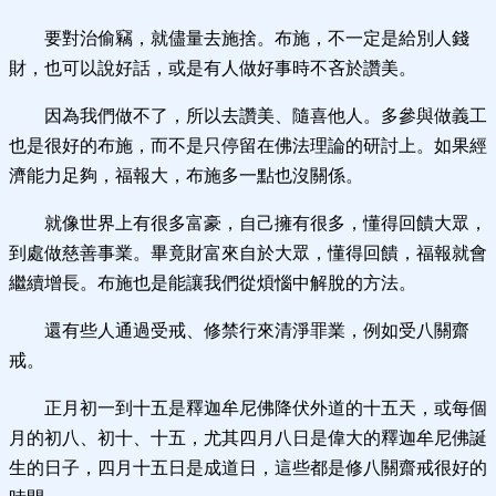
要對治偷竊，就儘量去施捨。布施，不一定是給別人錢
財，也可以說好話，或是有人做好事時不吝於讚美。
因為我們做不了，所以去讚美、隨喜他人。多參與做義工
也是很好的布施，而不是只停留在佛法理論的研討上。如果經
濟能力足夠，福報大，布施多一點也沒關係。
就像世界上有很多富豪，自己擁有很多，懂得回饋大眾，
到處做慈善事業。畢竟財富來自於大眾，懂得回饋，福報就會
繼續增長。布施也是能讓我們從煩惱中解脫的方法。
還有些人通過受戒、修禁行來清淨罪業，例如受八關齋
戒。
正月初一到十五是釋迦牟尼佛降伏外道的十五天，或每個
月的初八、初十、十五，尤其四月八日是偉大的釋迦牟尼佛誕
生的日子，四月十五日是成道日，這些都是修八關齋戒很好的