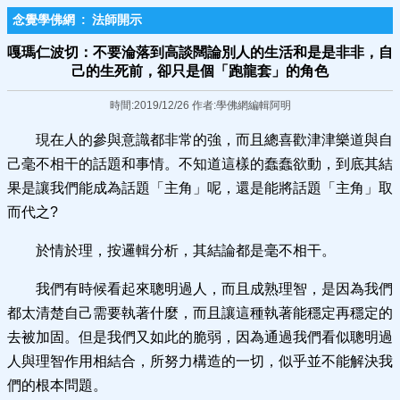
念覺學佛網
:
法師開示
嘎瑪仁波切：不要淪落到高談闊論別人的生活和是是非非，自
己的生死前，卻只是個「跑龍套」的角色
時間:2019/12/26 作者:學佛網編輯阿明
現在人的參與意識都非常的強，而且總喜歡津津樂道與自
己毫不相干的話題和事情。不知道這樣的蠢蠢欲動，到底其結
果是讓我們能成為話題「主角」呢，還是能將話題「主角」取
而代之?
於情於理，按邏輯分析，其結論都是毫不相干。
我們有時候看起來聰明過人，而且成熟理智，是因為我們
都太清楚自己需要執著什麼，而且讓這種執著能穩定再穩定的
去被加固。但是我們又如此的脆弱，因為通過我們看似聰明過
人與理智作用相結合，所努力構造的一切，似乎並不能解決我
們的根本問題。