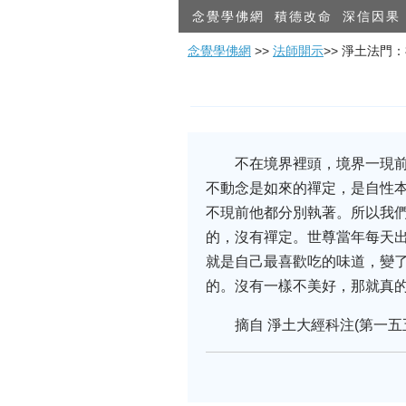
念覺學佛網
積德改命
深信因果
念覺學佛網
>>
法師開示
>> 淨土法門
不在境界裡頭，境界一現前
不動念是如來的禪定，是自性
不現前他都分別執著。所以我
的，沒有禪定。世尊當年每天
就是自己最喜歡吃的味道，變
的。沒有一樣不美好，那就真
摘自 淨土大經科注(第一五五集