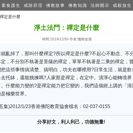
素食護生
戒除邪淫
佛教故事
佛教知識
法師開示
戒殺放生
：禪定是什麼
淨土法門：禪定是什麼
時間:2019/12/30 作者:懺悔改過
就亂掉了，那叫什麼禪定?所以禪定是什麼?不起心不動念、不
本定，不分別不執著是菩薩的禪定，單單不執著是二乘的禪定，
們把這些事情搞清楚、搞明白，功夫在哪裡用?日常生活，就是飲
出去托缽，還能挑揀嗎?人家那是禪定，在定中。清淨心能轉境界
了。什麼能力變的?是禪定能力把它變的，我們這個經上講的「清
的是極樂世界。
)2012/1/23香港佛陀教育協會檔名：02-037-0155
分享好文，利人利己，功德無量!