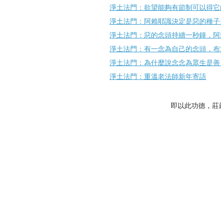
淨土法門：欲望能夠有節制可以得它
淨土法門：阿賴耶識決定是惡的種子
淨土法門：惡的念頭持續一秒鐘，阿
淨土法門：有一念為自己的念頭，布
淨土法門：為什麼說念念為眾生是善
淨土法門：重溫老法師新年寄語
即以此功德，莊