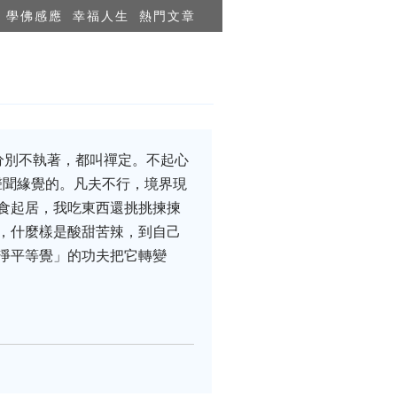
學佛感應
幸福人生
熱門文章
分別不執著，都叫禪定。不起心
聲聞緣覺的。凡夫不行，境界現
食起居，我吃東西還挑挑揀揀
，什麼樣是酸甜苦辣，到自己
淨平等覺」的功夫把它轉變