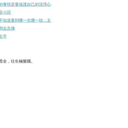
的事情是要保護自己的清淨心
是小惡
不知道要到哪一生哪一劫，太
間去念佛
右手
貴全，往生極樂國。