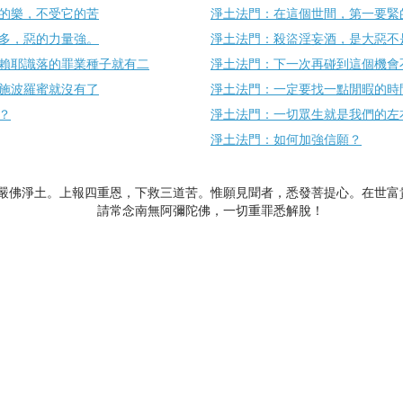
的樂，不受它的苦
淨土法門：在這個世間，第一要緊
多，惡的力量強。
淨土法門：殺盜淫妄酒，是大惡不
賴耶識落的罪業種子就有二
淨土法門：下一次再碰到這個機會
施波羅蜜就沒有了
淨土法門：一定要找一點閒暇的時
？
淨土法門：一切眾生就是我們的左
淨土法門：如何加強信願？
嚴佛淨土。上報四重恩，下救三道苦。惟願見聞者，悉發菩提心。在世富
請常念南無阿彌陀佛，一切重罪悉解脫！