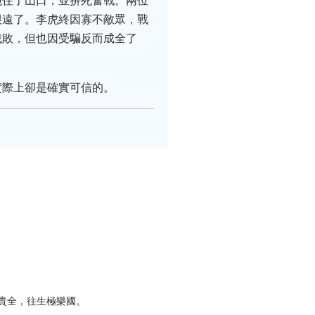
扼住了山口，並拚死奮戰。兩位
很遠了。李虎終因寡不敵眾，戰
戰敗，但也因受騙反而成全了
實際上卻是確實可信的。
貴全，往生極樂國。