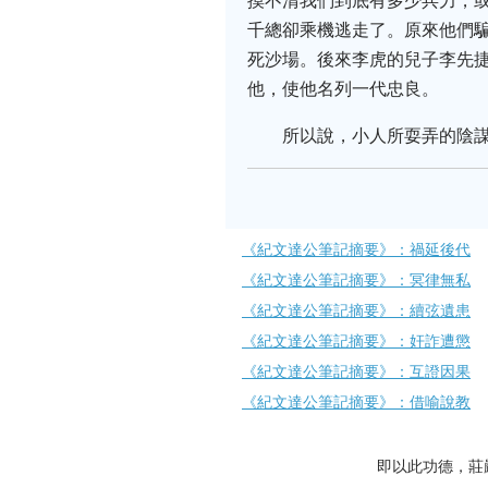
摸不清我們到底有多少兵力，
千總卻乘機逃走了。原來他們
死沙場。後來李虎的兒子李先
他，使他名列一代忠良。
所以說，小人所耍弄的陰
《紀文達公筆記摘要》：禍延後代
《紀文達公筆記摘要》：冥律無私
《紀文達公筆記摘要》：續弦遺患
《紀文達公筆記摘要》：奸詐遭懲
《紀文達公筆記摘要》：互證因果
《紀文達公筆記摘要》：借喻說教
即以此功德，莊