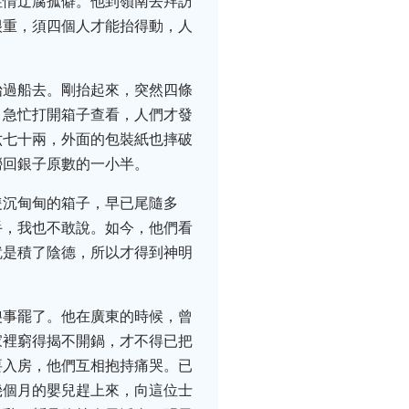
性情迂腐孤僻。他到嶺南去拜訪
很重，須四個人才能抬得動，人
抬過船去。剛抬起來，突然四條
，急忙打開箱子查看，人們才發
六七十兩，外面的包裝紙也摔破
撈回銀子原數的一小半。
隻沉甸甸的箱子，早已尾隨多
手，我也不敢說。如今，他們看
就是積了陰德，所以才得到神明
傻事罷了。他在廣東的時候，曾
家裡窮得揭不開鍋，才不得已把
要入房，他們互相抱持痛哭。已
幾個月的嬰兒趕上來，向這位士