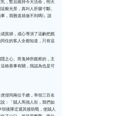
次乳，暫且維持今天活命，明天
們這般光景，真叫人肝腸寸斷。
事，我難道就做不到嗎!』說
裝成貧婦，成心導演了這齣把戲
他同住的客人全都知道，只有這
惻隱之心。而鬼神所鑑察的，主
了這樁善事有關，我認為也是可
」
李虎偕同兩位千總，率領三百名
虎說：「賊人馬強人壯，我們如
率領後隊迂迴其後助戰，使賊人