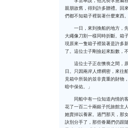
李雲舉說，他兄長李憲威
親朋故舊，得到許多贈禮。回
們都不知箱子裡裝著什麼東西
一日，來到換船的地方，
大繩像刀割一樣同時折斷。箱
現原來一隻箱子裡裝著是許多
了。這位士子剛撿起來點數，
這位士子正在懊喪之間，
日。只因兩岸人煙稠密，來往
見箱中所裝的並非貴重的財物
暗中保佑。」
同船中有一位知道內情的
花了一百二十兩銀子托旅館主
她賣掉以養家。過門那天，那
訣別分手了，那些眷屬們仍跟