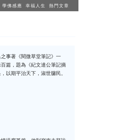
學佛感應
幸福人生
熱門文章
異之事著《閱微草堂筆記》一
錄百篇，題為《紀文達公筆記摘
果，以期平治天下，淑世牖民。
。