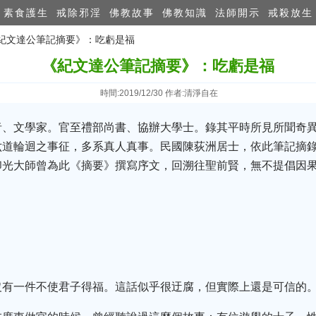
素食護生
戒除邪淫
佛教故事
佛教知識
法師開示
戒殺放生
《紀文達公筆記摘要》：吃虧是福
《紀文達公筆記摘要》：吃虧是福
時間:2019/12/30 作者:清淨自在
者、文學家。官至禮部尚書、協辦大學士。錄其平時所見所聞奇
六道輪迴之事征，多系真人真事。民國陳荻洲居士，依此筆記摘
印光大師曾為此《摘要》撰寫序文，回溯往聖前賢，無不提倡因
沒有一件不使君子得福。這話似乎很迂腐，但實際上還是可信的