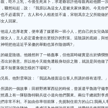
母親，吃不上乳，今後生死未卜，求老爺容許他母親再給他餵一
了，驟然站起，說：『我原以為這女人是被夫家休棄的。今見你
也不必還我了。古人和今人相差並不遠，宋朝馮京之父所能做的
那女人回家。
看他這人忠厚老實，便串通了媒婆和一班小人，把自己的女兒偽
這個女人，主人必定還會使出更狡詐的對策。這陰謀的底細，與
道神明把他這近乎呆傻的舉動也算作陰德嗎?」
這的確是陰德。他雖然幹了一樁蠢事，但他當時確實是出於憐憫
是否出於善意。所以他今天能免遭殺身劫掠之難，就說是與他做
還不知要落個怎樣的下場呢?」
的兄長。他對雲舉說：「我認為後面這位客人所講的很有道理。
公所講的一個故事：田耕野將軍西征的時候，曾派遣平魯路守備
突然遇上有一隊額魯特騎兵從小道向他們襲來。兩位千總就對李
們非常不利。不如由你率領前隊，先扼制住前方的山口;我兩人