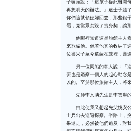
子磕頭說：『這孩子從此離開
再想明天的辦法。』這士子聽
你們這就領媳婦回去，那些銀子
罷，竟當眾焚毀了賣身契，讓
他哪裡知道這是旅館主人
來欺騙他。倘若他真的收納了
位書呆子至今還蒙在鼓裡，難
另一位同船的客人說：「
要也是鑑察一個人的起心動念
以的。至於那位旅館主人，將來
先師李又聃先生是李雲舉
由此使我又想起先父姚安
士兵出去巡邏探察。半路上，
果退走，必然被他們追及，對我