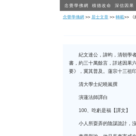
念覺學佛網
積德改命
深信因果
念覺學佛網
>>
居士文章
>>
轉載
>> 
紀文達公，諱昀，清朝學
書，約三十萬餘言，詳述因果
要》，冀其普及。蓮宗十三祖
清大學士紀曉嵐撰
演蓮法師譯白
100、吃虧是福【譯文】
小人所耍弄的陰謀詭計，