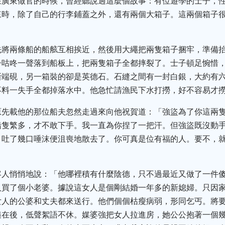
在廣東做官的時候，曾經聽說過這麼個故事：有位遊學的士子，
來時，除了自己的行李鋪蓋之外，還有兩個大箱子。這兩個箱子
。
先將兩條船的船舷互相挨近，然後用大繩把兩隻箱子捆牢，準備
子咕咚一聲落到船板上，把兩隻箱子全都摔裂了。士子頓足惋惜
新端硯，另一箱裝的卻是英德石。石縫之間有一封白銀，大約有
不料一失手全都掉落水中。他急忙請漁民下水打撈，好不容易才
原先載他的那位船夫忽然走過來向他祝賀道：「強盜為了你這兩
船隻繁多，才不敢下手。我一直為你捏了一把汗。但強盜既沒動
，吐了幾口唾沫便沮喪地散去了。你可真是位有福的人。要不，
客人悄悄地說：「他哪裡積有什麼陰德，只不過最近又做了一件
人買了個小老婆。據說這女人是個剛結婚一年多的新媳婦。只因
女人的公婆和丈夫都來送行。他們個個枯瘦病弱，形同乞丐。將
隨在後，低聲絮語不休。媒婆強把女人拉進房，她公公抱著一個