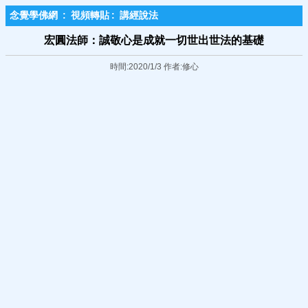
念覺學佛網
:
視頻轉貼
:
講經說法
宏圓法師：誠敬心是成就一切世出世法的基礎
時間:2020/1/3 作者:修心