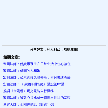
分享好文，利人利己，功德無量!
相關文章:
宏圓法師：佛默示眾生在日常生活中住心無住
宏圓法師：僧團的六和敬
宏圓法師：如來善護念諸菩薩，善付囑諸菩薩
宏圓法師：《佛說阿彌陀經》講記第02講
虔誦《金剛經》燭光竟能自行漂移
宏圓法師：誠敬心是成就一切世出世法的基礎
星雲大師：金剛經講話（節選）08