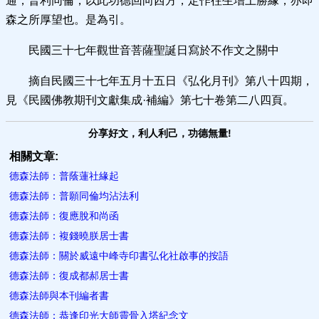
通，普利同倫，以此功德回向西方，定作往生增上勝緣，亦即
森之所厚望也。是為引。
民國三十七年觀世音菩薩聖誕日寫於不作文之關中
摘自民國三十七年五月十五日《弘化月刊》第八十四期，
見《民國佛教期刊文獻集成·補編》第七十卷第二八四頁。
分享好文，利人利己，功德無量!
相關文章:
德森法師：普蔭蓮社緣起
德森法師：普願同倫均沾法利
德森法師：復應脫和尚函
德森法師：複錢曉朕居士書
德森法師：關於威遠中峰寺印書弘化社啟事的按語
德森法師：復成都郝居士書
德森法師與本刊編者書
德森法師：恭逢印光大師靈骨入塔紀念文