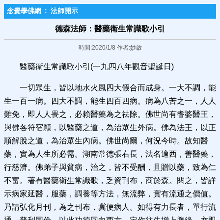
念覺學佛網
:
法師開示
德森法師：醫藥衛生常識歌小引
時間:2020/1/8 作者:妙啟
醫藥衛生常識歌小引(一九四八年觀音聖誕日)
一切眾生，皆以地水火風四大假合而成身。一大不調，能
生一百一病。四大不調，能生四百四病。病為八苦之一，人人
難免，即人人畏之，必賴醫藥為之祛除。佛世尚有耆婆醫王，
與佛各符宿願，以醫藥之道，為治眾生外病。佛為法王，以正
順解脫之道，為治眾生內病。佛世尚爾，何況今時。故知醫
藥，實為人生所必需。湖南常德張右長，法名適西，善醫藥，
行慈濟。佛弟子與貧病，治之，皆不受酬，且贈以藥，致為仁
不富。著有醫藥衛生常識歌，乏資刊布，商於森。閱之，皆詳
示病家延醫，服藥，調養等方法，無流弊，實有流通之價值。
乃請弘化月刊，為之刊布，冀便病人。如得有力長者，單行流