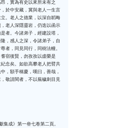
高昂，實為有史以來所未有之
骨，於中安藏，冀與老人一生言
建立。老人之德業，以深自韜晦
瀆，老人深隱靈岩，仍迭以函示
如是者。今諸弟子，經建設塔，
崇隆，感人之深，令諸弟子，自
昔尊者，同見同行，同樹法幢。
，耆宿後賢，勿孜孜以虛榮是
文紀念矣。如欲高攀老人把臂共
光中，額手稱慶，嘆曰，善哉，
末，敬請閱者，不以蕪穢刺目見
文獻集成》第一叄七卷第二頁。