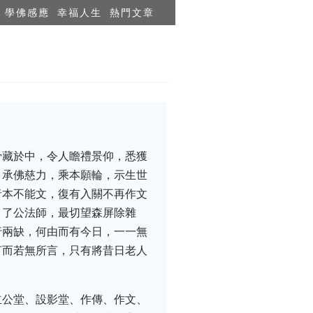
學佛感應
幸福人生
熱門文章
骨藏於中，令人瞻禮景仰，悉獲
，承佛慈力，乘本願輪，示生世
者本不能文，復有入關不再作文
。了公法師，最切望森屏除雜
行兩缺，何由而有今日，一一無
言而若無所言，只有將昔日老人
立公堂、設影堂、作傳、作文、