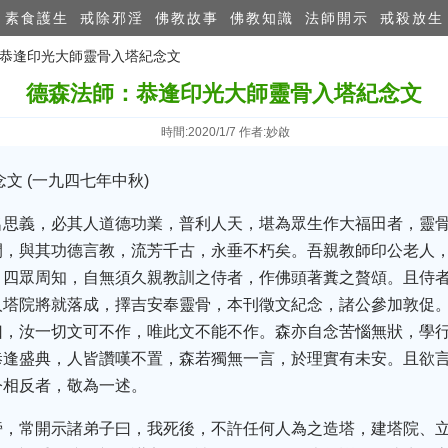
素食護生
戒除邪淫
佛教故事
佛教知識
法師開示
戒殺放生
：恭逢印光大師靈骨入塔紀念文
德森法師：恭逢印光大師靈骨入塔紀念文
時間:2020/1/7 作者:妙啟
文 (一九四七年中秋)
名思義，必其人道德功業，普利人天，堪為眾生作大福田者，靈
間，與其功德言教，流芳千古，永垂不朽矣。吾親教師印公老人
，四眾周知，自無須久親教訓之侍者，作佛頭著糞之贅頌。且侍
人塔院將就落成，擇吉安奉靈骨，本刊徵文紀念，諸公參加敦促
曰，汝一切文可不作，唯此文不能不作。森亦自念苦惱無狀，學
恭逢盛典，人皆讚嘆不置，森若獨無一言，於理實有未安。且欲
今相反者，敬為一述。
旁，常開示諸弟子曰，我死後，不許任何人為之造塔，建塔院、