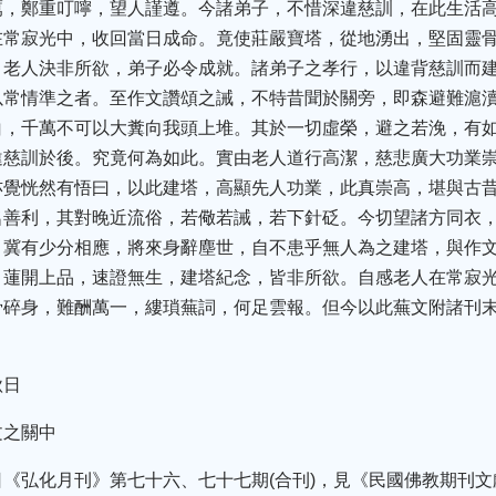
厲，鄭重叮嚀，望人謹遵。今諸弟子，不惜深違慈訓，在此生活
在常寂光中，收回當日成命。竟使莊嚴寶塔，從地湧出，堅固靈
。老人決非所欲，弟子必令成就。諸弟子之孝行，以違背慈訓而
以常情準之者。至作文讚頌之誡，不特昔聞於關旁，即森避難滬
白，千萬不可以大糞向我頭上堆。其於一切虛榮，避之若浼，有
違慈訓於後。究竟何為如此。實由老人道行高潔，慈悲廣大功業
亦覺恍然有悟曰，以此建塔，高顯先人功業，此真崇高，堪與古
名善利，其對晚近流俗，若儆若誡，若下針砭。今切望諸方同衣
，冀有少分相應，將來身辭塵世，自不患乎無人為之建塔，與作
，蓮開上品，速證無生，建塔紀念，皆非所欲。自感老人在常寂
骨碎身，難酬萬一，縷瑣蕪詞，何足雲報。但今以此蕪文附諸刊
秋日
文之關中
《弘化月刊》第七十六、七十七期(合刊)，見《民國佛教期刊