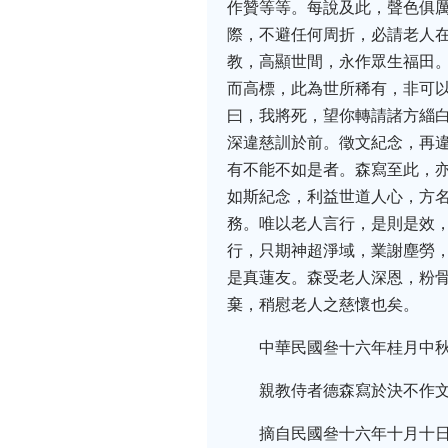
作贊等等。每說及此，聲色俱
際，不避任何周折，必請老人
教，高顯世間，永作眾生福田
而高標，此為世所稀有，非可
曰，我將死，望你轉請諸方緇
深違慈訓於前。徵文紀念，再
有不能不如是者。森寫至此，
如斯紀念，利益世道人心，方
務。唯以老人言行，是則是效
行，只期神超淨域，業謝塵勞
是真蓮友。森受老人深恩，粉
棄，稍慰老人之慈懷也矣。
中華民國叄十六年桂月中
親教侍者德森寫於決不作
摘自民國叄十六年十月十日