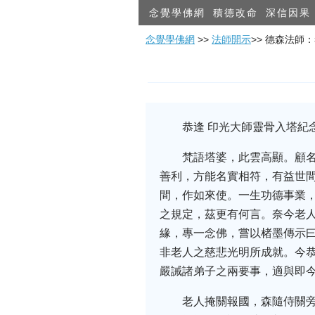
念覺學佛網
積德改命
深信因果
念覺學佛網
>>
法師開示
>> 德森法師
恭逢 印光大師靈骨入塔紀念
梵語塔婆，此雲高顯。顧
善利，方能名實相符，有益世
間，作如來使。一生功德事業
之規定，茲更有何言。奈今老
緣，專一念佛，嘗以楮墨傳示
非老人之慈悲光明所成就。今
嚴誡諸弟子之兩要事，適與即
老人掩關報國，森隨侍關