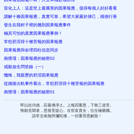
宣化上人：這是世上最厲害的因果報應，值得每個人好好看看
講解十條因果報應，真實可靠，希望大家嚴於律己，積德行善
發生在我村子裡的幾則因果報應事件
極其可怕的真實因果報應事例！
常犯邪淫得十種苦報的因果報應
因果報應與命理四柱信息同步
南懷瑾：因果報應的秘密02
戒殺放生問答錄（一）
懺悔，我親歷的邪淫因果報應
從婚後出軌事件看出，常犯邪淫得十種苦報的因果報應
南懷瑾：因果報應的秘密01
即以此功德，莊嚴佛淨土。上報四重恩，下救三道苦。
惟願見聞者，悉發菩提心。在世富貴全，往生極樂國。
請常念南無阿彌陀佛，一切重罪悉解脫！