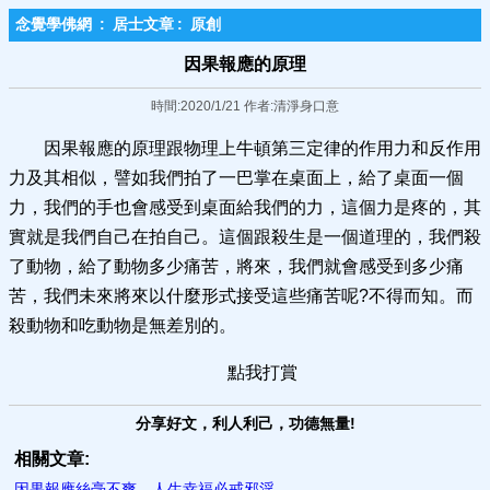
念覺學佛網
:
居士文章
:
原創
因果報應的原理
時間:2020/1/21 作者:清淨身口意
因果報應的原理跟物理上牛頓第三定律的作用力和反作用
力及其相似，譬如我們拍了一巴掌在桌面上，給了桌面一個
力，我們的手也會感受到桌面給我們的力，這個力是疼的，其
實就是我們自己在拍自己。這個跟殺生是一個道理的，我們殺
了動物，給了動物多少痛苦，將來，我們就會感受到多少痛
苦，我們未來將來以什麼形式接受這些痛苦呢?不得而知。而
殺動物和吃動物是無差別的。
點我打賞
分享好文，利人利己，功德無量!
相關文章:
因果報應絲毫不爽，人生幸福必戒邪淫