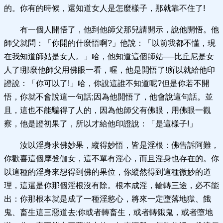
的。你有的時候，還知道女人是怎麼樣子，那就靠不住了!
有一個人開悟了，他到他師父那兒請開示，說他開悟。他
師父就問：「你開的什麼悟啊?」他說：「以前我都不懂，現
在我知道師姑是女人。」哈，他知道這個師姑──比丘尼是女
人了!那麼他師父用佛眼一看，喔，他是開悟了!所以就給他印
證說：「你可以了!」哈，你說這誰不知道呢?但是你若不開
悟，你就不會說這一句話;因為他開悟了，他會說這句話。並
且，這也不能騙得了人的，因為他師父有佛眼，用佛眼一觀
察，他是證初果了，所以才給他印證說：「是這樣子!」
汝以淫身求佛妙果，縱得妙悟，皆是淫根：佛告訴阿難，
你歡喜這個摩登伽女，這不單有淫心，而且淫身也存在的。你
以這種的淫身來想得到佛的果位，你縱然得到這種微妙的道
理，這還是你那個淫根沒有除。根本成淫，輪轉三途，必不能
出：你那根本就是成了一種淫慾心，將來一定墮落地獄、餓
鬼、畜生這三惡道去;你或者轉畜生，或者轉餓鬼，或者墮地