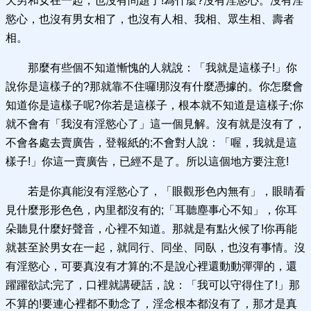
天男和女在一起，也沒有問題了!為什麼?沒有淫慾心。沒有淫
慾心，也沒有男女相了，也沒有人相、我相、眾生相、壽者
相。
那麼有些個不知道慚愧的人就說：「我就是這樣子!」你
說你是這樣子的?那就靠不住囉!那沒有什麼憑據的。你怎麼會
知道你是這樣子呢?你若是這樣子，根本就不知道是這樣子;你
就不會有「我沒有淫慾心了」這一個見解。沒有就是沒有了，
不會各處去賣廣告，登報紙的;不會對人說：「喔，我就是這
樣子!」你這一賣廣告，已經不是了。所以這個地方要注意!
若是你真能沒有淫慾心了，「眼觀形色內無有」，眼睛看
見什麼形形色色，內里都沒有的;「耳聽塵事心不知」，你耳
朵聽見什麼好聲音，心裡不知道。那就是有點火候了!你再能
就甚至於男女在一起，就同行、同坐、同臥，也沒有事情。沒
有淫慾心，可要真沒有才算的;不是說心裡還動動彈彈的，還
躍躍欲試;完了，口裡就講硬話，說：「我可以守得住了!」那
不算的!要連心裡都不動念了，淫念根本都沒有了，那才是真