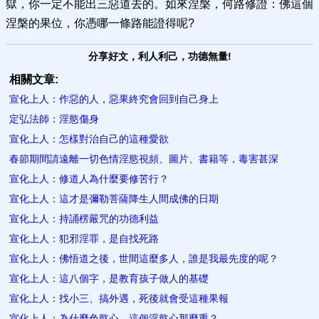
獄，你一定不能出三惡道去的。如來涅槃，何路修證：佛這個
涅槃的果位，你憑哪一條路能證得呢?
分享好文，利人利己，功德無量!
相關文章:
宣化上人：作惡的人，惡果終究會回到自己身上
定弘法師：淫慾傷身
宣化上人：怎樣對治自己的這種愛欲
春節期間請遠離一切色情淫慾視頻、圖片、書籍等，毒害甚深
宣化上人：修道人為什麼要修苦行？
宣化上人：這才是彌勒菩薩降生人間成佛的日期
宣化上人：持誦楞嚴咒的功德利益
宣化上人：犯邪淫罪，是自找死路
宣化上人：佛悟道之後，世間這麼多人，誰是我最先度的呢？
宣化上人：這八個字，是教育孩子做人的基礎
宣化上人：找小三、搞外遇，死後就會受這種果報
宣化上人：為什麼色慾心，這個淫慾心那麼重？