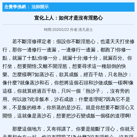
念覺學佛網
:
法師開示
宣化上人：如何才是沒有淫慾心
時間:2020/1/22 作者:清凡居士
若不斷淫修禪定者：假設你不斷淫慾心，也還天天打坐修
行，那你一邊修行一邊漏，一邊修行一邊漏，都跑了!你修一
點，就漏了十點;你修一分，就漏十分;修十分，就漏百分。你
打坐，想要開悟;又離不開淫慾，想要尋求這一種顛倒的快
樂。怎麼樣啊?如蒸沙石，欲其成飯，經百千劫，只名熱沙：
像什麼?就像蒸沙和石，你想將這個石頭和沙做成飯一樣啊!像
這樣，你就算經過百千劫，只叫一個「熱沙子」，沒有旁的
用。何以故?此非飯本，沙石成故：什麼道理呢?因為它不是
米，不是飯的根本，你所蒸的是沙石。就是你想要不斷淫心又
開悟，這就像是蒸沙石，想要把沙石變成飯一個樣的道理啊!
那麼這個地方，又有得講了。你要是能斷了淫心，你就天