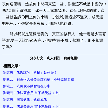
表你這個嘴，然後你中間再來這一豎，你看這不就是中國的中
嗎?這個字還簡單，你一天回家寫幾遍。這個口是你的嘴，這
一豎就告訴你閉上你的小嘴，少說!念佛還念不過來，成天還
兜兜兜，不張家長李家短，那廢話也連篇。
所以我就是這樣感覺的，真正的修行人，他一定是少言寡
語;他要一天說起來沒完，他絕對修不成，都漏了，那不都漏
了嗎?
分享好文，利人利己，功德無量!
相關文章:
劉素云：佛教講的「八風」是什麼？
劉素云：對任何人都要謙虛恭敬，不得傲慢無禮
劉素云：八風吹不動智慧在心中
劉素云：佛法要會用 當下就受益（上）
劉素云：老實念佛，念佛成佛
劉素云：佛法要會用 當下就受益（下）