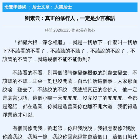
念覺學佛網
:
居士文章
:
大德居士
劉素云：真正的修行人，一定是少言寡語
時間:2020/1/25 作者:長存善心
「都攝六根，淨念相繼」，就是一切放下，什麼叫一切放
下?不該看的不看了，不該聽的不聽了，不該說的不說了，不
該管的不管了，就這幾個不能不能做到?
不該看的不看，別兩個眼睛像攝像機似的到處去攝去。不
該聽的不聽，耳朵一刻也沒閒著，自己忙活這個事，人家那面
說啥，聽去了。不該說的不說，我總想真正的念佛人，他一定
是寡言少語。這個小嘴一天兜兜兜，沒完沒了的兜兜兜，全都
是廢話，都在造業，你就是造善業你也離不開六道，我們得造
淨業這才可以。
有個同修問我，劉老師，你跟我說說，我得怎麼修?我說
你讓我說，我就一條，我說你回家經常寫這個口，這個口就代