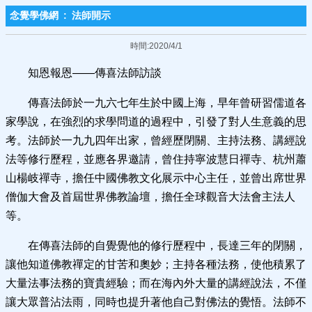
念覺學佛網
:
法師開示
時間:2020/4/1
知恩報恩——傳喜法師訪談
傳喜法師於一九六七年生於中國上海，早年曾研習儒道各
家學說，在強烈的求學問道的過程中，引發了對人生意義的思
考。法師於一九九四年出家，曾經歷閉關、主持法務、講經說
法等修行歷程，並應各界邀請，曾住持寧波慧日禪寺、杭州蕭
山楊岐禪寺，擔任中國佛教文化展示中心主任，並曾出席世界
僧伽大會及首屆世界佛教論壇，擔任全球觀音大法會主法人
等。
在傳喜法師的自覺覺他的修行歷程中，長達三年的閉關，
讓他知道佛教禪定的甘苦和奧妙；主持各種法務，使他積累了
大量法事法務的寶貴經驗；而在海內外大量的講經說法，不僅
讓大眾普沾法雨，同時也提升著他自己對佛法的覺悟。法師不