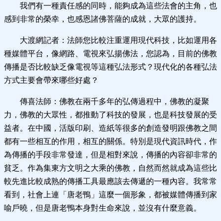
我們有一種責任感的同時，能夠成為這些法會的主角，也
感到非常的榮幸，也感恩諸佛菩薩的成就，大眾的護持。
大渡網記者：法師您比較注重運用現代科技，比如運用各
種媒體平台，像網路、電視來弘揚佛法，您認為，目前的佛教
傳播是否比較缺乏像電視等這種弘法形式？現代化的各種弘法
方式主要會帶來哪些好處？
傳喜法師：佛教在兩千多年的弘傳過程中，佛教的凝聚
力，佛教的大眾性，都推動了科技的發展，也是科技發展的受
益者。在中國，活版印刷、造紙等很多的創造發明跟佛教之間
都有一些相互的作用，相互的關係。特別是現代資訊時代，作
為傳播的手段非常發達，但是相對來說，傳播的內容卻非常的
貧乏。作為集東方文明之大乘的佛教，自然而然就成為這些比
較先進比較成熟的傳播工具最應該去傳遞的一種內容。我常常
看到，社會上連「唐老鴨」這麼一個形象，都被媒體傳播到家
喻戶曉，但是唐老鴨本身對生命來說，並沒有什麼意義。