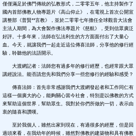
僅僅滿足於佛門傳統的弘教形式，二零零五年，他主持製作了
國內首部佛教人物專題片《高山仰止》，在電視上首次公開宣
講整部《普賢**言教》，並於二零零七年擔任全球觀音大法會
主法人期間，為大會製作佛法專題片《慈航》，受到信眾廣泛
好評。十多年來，法師在弘法利生的方方面面付出了大量心
血。今天，就讓我們一起走近這位傳喜法師，分享他的修行經
驗，聆聽他的法語開示。
大渡網記者：法師您有過多年的修行經歷，也經常跟大眾
講經說法。能否請您先和我們分享一些您修行的經驗和感受？
傳喜法師：首先非常感謝我們大渡網發起者和工作同仁有
這樣一個廣大的心，能夠關心當今社會，特別是以佛教的方式
來幫助這個世界，幫助眾生。我對於你們所做的一切，表示由
衷的隨喜和讚嘆。
至於我個人，雖然出家到現在，有過很多的經歷，但是回
過頭來看，在我幼年的時候，雖然對佛教的建築物和具有佛教