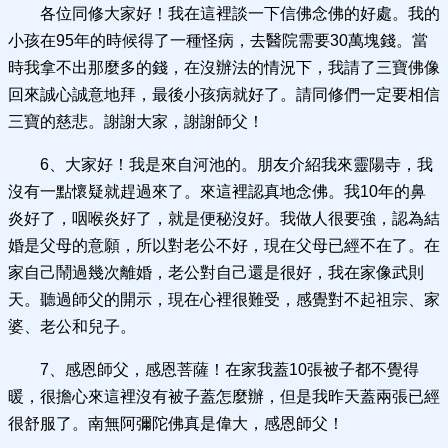
各位同修大家好！我在這裡談一下信佛念佛的好處。我的
小孩在95年的時候得了一種怪病，去醫院需要30萬塊錢。當
時我拿不出那麼多的錢，在沒辦法的情況下，我請了三寶佛像
回來誠心誠意地拜，最後小孩病就好了。請同修們一定要相信
三寶的慈悲。謝謝大家，謝謝師父！
6、大家好！我是來自河池的。朋友介紹我來靈陽寺，我
沒有一點懷疑就趕過來了。來這裡認真地念佛。我10年的鼻
炎好了，咽喉炎好了，就是便秘沒好。我做人很要強，認為結
婚是父母的意願，所以對老公不好，現在父母已經不在了。在
家自己鬧過幾次離婚，老公對自己還是很好，我在家像武則
天。聽過師父的開示，現在心裡很難受，感覺對不起祖宗、家
婆、老公和兒子。
7、感恩師父，感恩菩薩！在家我蓋10張被子都不覺得
暖，很擔心來這裡沒有被子蓋怎麼辦，但是我昨天蓋兩張已經
很舒服了。南無阿彌陀佛真是偉大，感恩師父！