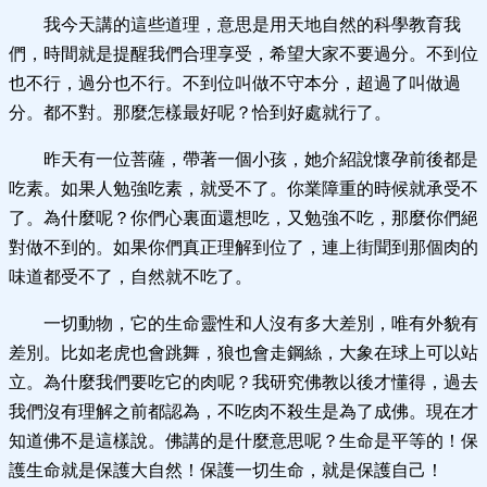
我今天講的這些道理，意思是用天地自然的科學教育我
們，時間就是提醒我們合理享受，希望大家不要過分。不到位
也不行，過分也不行。不到位叫做不守本分，超過了叫做過
分。都不對。那麼怎樣最好呢？恰到好處就行了。
昨天有一位菩薩，帶著一個小孩，她介紹說懷孕前後都是
吃素。如果人勉強吃素，就受不了。你業障重的時候就承受不
了。為什麼呢？你們心裏面還想吃，又勉強不吃，那麼你們絕
對做不到的。如果你們真正理解到位了，連上街聞到那個肉的
味道都受不了，自然就不吃了。
一切動物，它的生命靈性和人沒有多大差別，唯有外貌有
差別。比如老虎也會跳舞，狼也會走鋼絲，大象在球上可以站
立。為什麼我們要吃它的肉呢？我研究佛教以後才懂得，過去
我們沒有理解之前都認為，不吃肉不殺生是為了成佛。現在才
知道佛不是這樣說。佛講的是什麼意思呢？生命是平等的！保
護生命就是保護大自然！保護一切生命，就是保護自己！