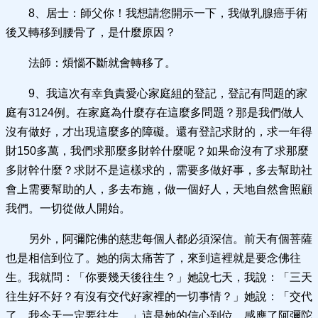
8、居士：師父你！我想請您開示一下，我做乳腺癌手術
後又轉移到腰骨了，是什麼原因？
法師：煩惱不斷就會轉移了。
9、我這次有幸負責愛心家庭組的登記，登記有問題的家
庭有3124例。在家庭為什麼存在這麼多問題？那是我們做人
沒有做好，才出現這麼多的障礙。還有登記求財的，求一年得
財150多萬，我們求那麼多財幹什麼呢？如果命沒有了求那麼
多財幹什麼？求財不是這樣求的，需要多做好事，多去幫助社
會上需要幫助的人，多去布施，做一個好人，天地自然會照顧
我們。一切從做人開始。
另外，阿彌陀佛的慈悲每個人都必須深信。前天有個菩薩
也是相信到位了。她的病太痛苦了，來到這裡就是要念佛往
生。我就問：「你要幾天後往生？」她說七天，我說：「三天
往生好不好？有沒有交代好家裡的一切事情？」她說：「交代
了，我今天一定要往生。」這是她的信心到位，感應了阿彌陀