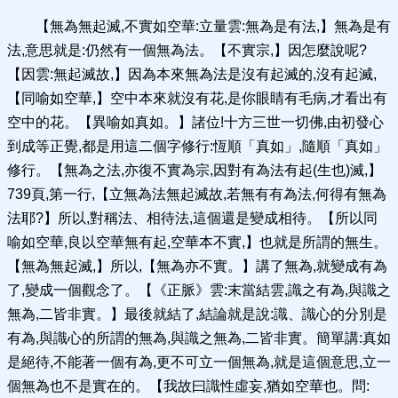
【無為無起滅,不實如空華:立量雲:無為是有法,】無為是有
法,意思就是:仍然有一個無為法。【不實宗,】因怎麼說呢?
【因雲:無起滅故,】因為本來無為法是沒有起滅的,沒有起滅,
【同喻如空華,】空中本來就沒有花,是你眼睛有毛病,才看出有
空中的花。【異喻如真如。】諸位!十方三世一切佛,由初發心
到成等正覺,都是用這二個字修行:恆順「真如」,隨順「真如」
修行。【無為之法,亦復不實為宗,因對有為法有起(生也)滅,】
739頁,第一行,【立無為法無起滅故,若無有有為法,何得有無為
法耶?】所以,對稱法、相待法,這個還是變成相待。【所以同
喻如空華,良以空華無有起,空華本不實,】也就是所謂的無生。
【無為無起滅,】所以,【無為亦不實。】講了無為,就變成有為
了,變成一個觀念了。【《正脈》雲:末當結雲,識之有為,與識之
無為,二皆非實。】最後就結了,結論就是說:識、識心的分別是
有為,與識心的所謂的無為,與識之無為,二皆非實。簡單講:真如
是絕待,不能著一個有為,更不可立一個無為,就是這個意思,立一
個無為也不是實在的。【我故曰識性虛妄,猶如空華也。問: