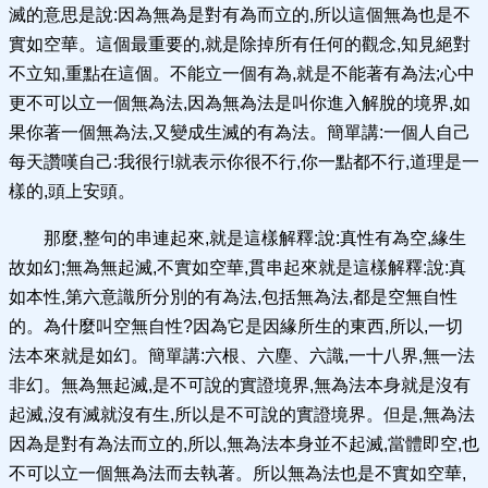
滅的意思是說:因為無為是對有為而立的,所以這個無為也是不
實如空華。這個最重要的,就是除掉所有任何的觀念,知見絕對
不立知,重點在這個。不能立一個有為,就是不能著有為法;心中
更不可以立一個無為法,因為無為法是叫你進入解脫的境界,如
果你著一個無為法,又變成生滅的有為法。簡單講:一個人自己
每天讚嘆自己:我很行!就表示你很不行,你一點都不行,道理是一
樣的,頭上安頭。
那麼,整句的串連起來,就是這樣解釋:說:真性有為空,緣生
故如幻;無為無起滅,不實如空華,貫串起來就是這樣解釋:說:真
如本性,第六意識所分別的有為法,包括無為法,都是空無自性
的。為什麼叫空無自性?因為它是因緣所生的東西,所以,一切
法本來就是如幻。簡單講:六根、六塵、六識,一十八界,無一法
非幻。無為無起滅,是不可說的實證境界,無為法本身就是沒有
起滅,沒有滅就沒有生,所以是不可說的實證境界。但是,無為法
因為是對有為法而立的,所以,無為法本身並不起滅,當體即空,也
不可以立一個無為法而去執著。所以無為法也是不實如空華,