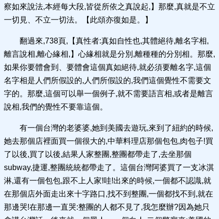
察如來說法,本經每大段,皆從所依之真說起,】那麼,真就是不立
一切見、不立一切法。【此頌亦復如是。】
翻過來,738頁,【真性者:真如自性也,其體絕待,離名字相,
離言說相,離心緣相,】心緣相就是分別,離種種的分別相。那麼,
如果你要體會到、要體會這個真如絕待,就必須要離名字,這個
名字相是人們所假設的,人們所假設的,我們這個覺性不需要文
字的。那麼,這個可以舉一個例子,就不需要語言相,或者是離言
說相,我們的覺性不要靠這個。
有一個台灣的老婆婆,她到美國去遊玩,來到了紐約的時候,
她去那個店裡面買一個很大的,中華料理店那個包包,肉包子!買
了以後,買了以後,結果人家整團,整團都帶走了,去坐那個
subway,捷運,整團統統都帶走了。這個台灣阿婆買了一支冰淇
淋,還有一個包包,跟不上人家!哇!出來的時候,一個都不認識,就
在那個店外面走出來十字路口,找不到整團,一個都找不到,就在
那邊哭!在那邊一直哭:整團的人都不見了,我怎麼辦?因為她只