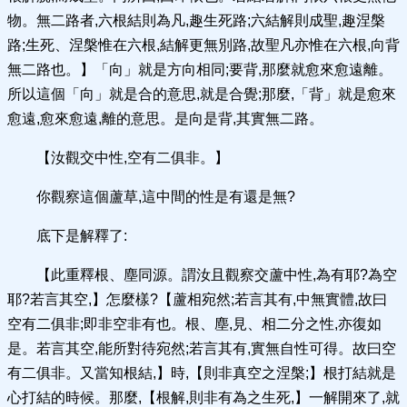
物。無二路者,六根結則為凡,趣生死路;六結解則成聖,趣涅槃
路;生死、涅槃惟在六根,結解更無別路,故聖凡亦惟在六根,向背
無二路也。】「向」就是方向相同;要背,那麼就愈來愈遠離。
所以這個「向」就是合的意思,就是合覺;那麼,「背」就是愈來
愈遠,愈來愈遠,離的意思。是向是背,其實無二路。
【汝觀交中性,空有二俱非。】
你觀察這個蘆草,這中間的性是有還是無?
底下是解釋了:
【此重釋根、塵同源。謂汝且觀察交蘆中性,為有耶?為空
耶?若言其空,】怎麼樣?【蘆相宛然;若言其有,中無實體,故曰
空有二俱非;即非空非有也。根、塵,見、相二分之性,亦復如
是。若言其空,能所對待宛然;若言其有,實無自性可得。故曰空
有二俱非。又當知根結,】時,【則非真空之涅槃;】根打結就是
心打結的時候。那麼,【根解,則非有為之生死,】一解開來了,就