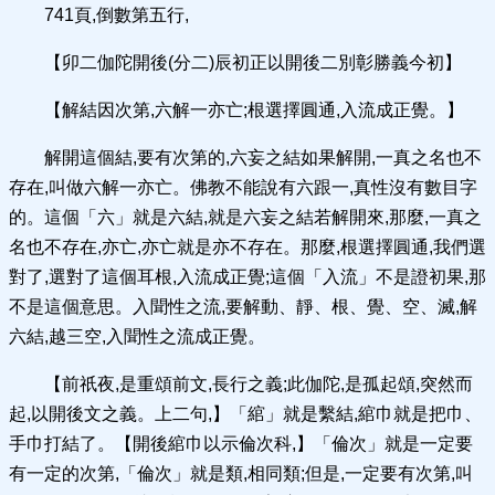
741頁,倒數第五行,
【卯二伽陀開後(分二)辰初正以開後二別彰勝義今初】
【解結因次第,六解一亦亡;根選擇圓通,入流成正覺。】
解開這個結,要有次第的,六妄之結如果解開,一真之名也不
存在,叫做六解一亦亡。佛教不能說有六跟一,真性沒有數目字
的。這個「六」就是六結,就是六妄之結若解開來,那麼,一真之
名也不存在,亦亡,亦亡就是亦不存在。那麼,根選擇圓通,我們選
對了,選對了這個耳根,入流成正覺;這個「入流」不是證初果,那
不是這個意思。入聞性之流,要解動、靜、根、覺、空、滅,解
六結,越三空,入聞性之流成正覺。
【前祇夜,是重頌前文,長行之義;此伽陀,是孤起頌,突然而
起,以開後文之義。上二句,】「綰」就是繫結,綰巾就是把巾、
手巾打結了。【開後綰巾以示倫次科,】「倫次」就是一定要
有一定的次第,「倫次」就是類,相同類;但是,一定要有次第,叫