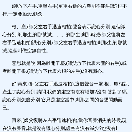
(師放下左手,單舉右手)單單右邊的六塵能不能生識?也不
行,一定要動念,動念。
根、塵,(師父左右手迅速相拍)聲音表示識心分別,這個識
心分別,剎那生,剎那就滅。。。剎那生,剎那就滅(師父復將左
右手迅速相拍)識心分別,(師父左右手迅速相拍)剎那生,剎那就
滅,這個叫做空無自性。
意思就是說:因為離開了塵,(師父放下代表六塵的右手),或
者離開了根,(師父放下代表六根的左手),沒有識心。
好!再來,(師父左右手迅速相拍),這個聲音一擊,根、塵相對,
產生了識心分別,請問:我們的虛空有沒有增加?沒有,答對了!我
識心分別怎麼分別,它只是虛空當中,剎那之間的音聲閃動而
已。
再來,(師父復將左右手迅速相拍),當你音聲消失的時候,現
在沒有聲音,就是沒有識心分別,虛空有沒有減少?也沒有!