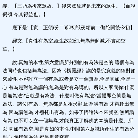
義。【三乃為後來眾故。】後來眾故就是未來的眾生。【而說
偈頌,令其得益也。】
底下是:【寅二正頌(分二)卯初祇夜頌前二伽陀開後今初】
經文:【真性有為空,緣生故如幻;無為無起滅,不實如空
華。】
說:真如的本性,第六意識所分別的有為法是空的;這個有為
法同時也包括無為法。因為《楞嚴經》講的是究竟義的絕對如
來藏性,不容許立一個有為,或者是立一個無為,全是真如,全是一
心,有為是對無為講的,無為是對有為講的。所以人家問你:什麼
是無為法?它就是有為法。什麼叫做有為法?當體即空就是無
為法。諸位!有為、無為都是互相形顯,因為講有為,才襯托出無
為;因為講無為,才襯托出有為。如果了悟諸法本來就空,無所謂
有為,也不可以立一個無為,才能真正了解佛的本義是什麼。所
以,真如有為空,就是真如的本性,中間第六意識所產生的有為分
別心,包括無為法,都是畢竟空寂。