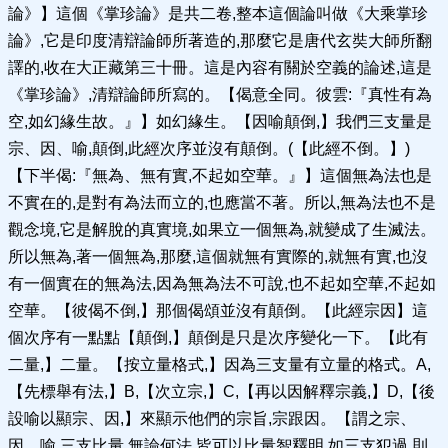
論》】這個《掌珍論》是共二卷,整本這個論叫做《大乘掌珍
論》,它是印度清辯論師所著造的,那麼它是唐代玄奘大師所翻
譯的,收在大正藏第三十冊。這是內容有關於空義的論述,這是
《掌珍論》,清辯論師所寫的。【偈意全同。彼雲:『真性有為
空,如幻緣生故。』】如幻緣生。【因喻顛倒,】我們三支量是
宗、因、喻,顛倒,此經次序並沒有顛倒。(【此經不倒。】)
【下半偈:『無為、無有實,不起如空華。』】這個無為法也是
不實在的,是對有為法而立的,也應當不著。所以,無為法也不是
觀念境,它是解脫的真實境,如果立一個無為,就變成了生滅法。
所以無為,著一個無為,那麼,這個就無有實際的,就無有實,也沒
有一個實在的無為法,因為無為法不可說,也不起如空華,不起如
空華。【彼偈不倒,】那個偈頌並沒有顛倒。【此經宗因】這
個次序有一點點【顛倒,】顛倒是只是次序變化一下。【此有
二量,】二量。【按立量格式,】因為三支量有立量的格式。A,
【先標舉有法,】B,【次立宗,】C,【再以因解釋宗義,】D,【後
設喻以顯宗、因,】來顯示他們的宗旨,宗跟因。【謂之宗、
因、喻,三支比量,無論何法,皆可以比量智釋明,如三支犯過,則