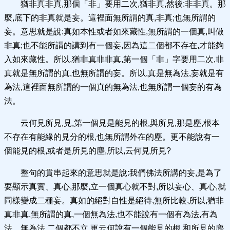
猶非真非真,那個「非」要用二次,猶非真,然後:非非真。那
麼,底下的非真就是妄。這裡面無所謂的真,非真;也無所謂的
妄。意思就是說:真如本性或者如來藏性,無所謂的一個真,叫做
非真;也不能所謂的講到有一個妄,因為這二個都不存在,才能夠
入如來藏性。所以,猶非真非非真,第一個「非」字要用二次,非
真就是無所謂的真,也無所謂的妄。所以,真是無為法,妄就是有
為法,這裡面無所謂的一個真的無為法,也無所謂一個妄的有為
法。
云何見所見,見,第一個見是能見的根,與所見,那是塵,根本
不存在有能緣的見分的根,也無所謂外在的塵。更不能說有一
個能見的根,或者是所見的塵,所以,云何見所見?
整句的貫串起來的意思就是說:我們佛法所講的妄,是為了
要顯示真實、真心,那麼,立一個真心就不對,所以妄心、真心,就
同樣變成二種妄。真如的絕對自性是絕待,無所比較,所以,猶非
真非真,無所謂的真,一個無為法,也不能說有一個有為法,有為
法、無為法,二個都不立,更云何說有一個能見的根,和所見的塵