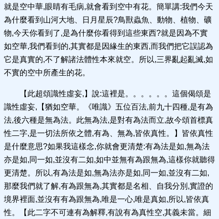
就是空中華,眼睛有毛病,就會看到空中有花。簡單講:我們今天
為什麼看到山河大地、日月星辰?鳥獸蟲魚、動物、植物、礦
物,今天你看到了,是為什麼你看得到這些東西?就是因為不實
如空華,我們看到的,其實都是因緣生的東西,而我們把它誤認為
它是真實的,不了解諸法體性本來就空。所以,三界亂起亂滅,如
不實的空中所產生的花。
【此超頌識性虛妄,】說:這裡是。。。。。。這個偈頌是
識性虛妄,【猶如空華。《唯識》五位百法,前九十四種,是有為
法,後六種是無為法。此無為法,是對有為法而立,故今頌首標真
性二字,是一切法所依之體,有為、無為,皆依真性。】皆依真性
是什麼意思?如果我這樣念,你就會更清楚:有為法是如,無為法
亦是如,同一如,並沒有二如,如中並無有為跟無為,這樣你就聽得
更清楚。所以,有為法是如,無為法亦是如,同一如,並沒有二如,
那麼我們就了解,有為跟無為,其實都是名相、自我分別,實證的
境界裡面,並沒有有為跟無為,唯是一心,唯是真如,所以,皆依真
性。【此二字不可連有為解釋,有說有為真性空,其義未當。細