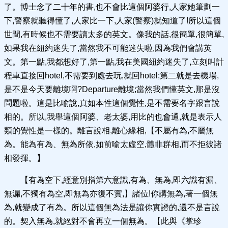
了。博士念了二十年的書,也不會比這個阿婆行,人家她筆劃一
下,警察就聽得懂了,人家比一下,人家(警察)就知道了!所以這個
世間,有時候也不需要讀太多的英文。像我的話,很簡單,很簡單,
如果我在紐約迷失了,當然我不可能迷失啦,因為我們會講英
文。第一點,我都想好了,第一點,我在美國紐約迷失了,立刻叫計
程車直接回hotel,不需要到處去玩,就回hotel;第二就是去機場,
是不是今天要離境啊?Departure離境;當然我們懂英文,那是沒
問題啦。這是比喻說,真如本性這個覺性,是不需要名字跟言說
相的。所以,我舉這個阿婆、老太婆,用比的也會通,就是表示人
類的覺性是一樣的。離言說相,離心緣相,【不屬有為,不屬無
為。能為有為、無為所依,如前喻太虛空,體非群相,而不拒彼諸
相發揮。】
【有為空下,經意別指第六意識,有為、無為,即六識有漏、
無漏,不獨有為空,即無為亦復不實,】諸位!你講無為,著一個無
為,就變成了有為。所以這個無為法是讓你實證的,還不是言說
的。契入無為,就絕對不會再立一個無為。【此與《掌珍