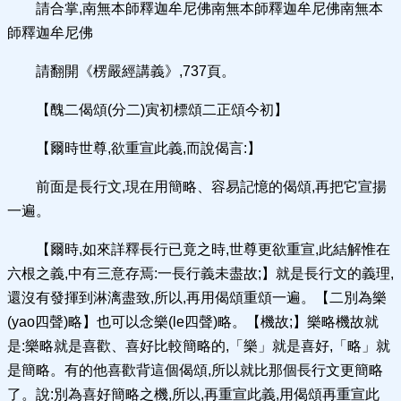
請合掌,南無本師釋迦牟尼佛南無本師釋迦牟尼佛南無本
師釋迦牟尼佛
請翻開《楞嚴經講義》,737頁。
【醜二偈頌(分二)寅初標頌二正頌今初】
【爾時世尊,欲重宣此義,而說偈言:】
前面是長行文,現在用簡略、容易記憶的偈頌,再把它宣揚
一遍。
【爾時,如來詳釋長行已竟之時,世尊更欲重宣,此結解惟在
六根之義,中有三意存焉:一長行義未盡故;】就是長行文的義理,
還沒有發揮到淋漓盡致,所以,再用偈頌重頌一遍。【二別為樂
(yao四聲)略】也可以念樂(le四聲)略。【機故;】樂略機故就
是:樂略就是喜歡、喜好比較簡略的,「樂」就是喜好,「略」就
是簡略。有的他喜歡背這個偈頌,所以就比那個長行文更簡略
了。說:別為喜好簡略之機,所以,再重宣此義,用偈頌再重宣此