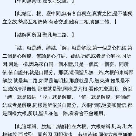
【中間無實性,是故若交蘆。】
【此結定。根、塵中間,無有各自獨立,真實之性,是不能獨
立之故,勢必互相依倚,有若交蘆,雖有二相,實無二體。】
【結解同所因,聖凡無二路。】
「結」就是縛、縛結,「解」就是解脫,第一個是心打結,第
二個是心解脫。無論是心打結、被結所縛,或者是心解脫,同所
因,因是一樣,因為來自同一個本體,只是一個真,一個妄。同所
依,依自證分,就是自體分。那麼,這個聖凡無二路,六根的束縛跟
解脫,就是無二路,如果是無明起,那麼就是凡,被束縛;如果是不
生滅的清淨自性,那麼就是聖,同樣是六根,看你怎麼運用。所以,
「縛」就是縛結,「脫」就是解脫、「解」就是解脫。這個縛
結或者是解脫,同樣是所依於自體分。六根門頭,迷妄和覺悟,都
是同樣六根,所以,聖凡並無二路,看看會不會運用。
【此追頌縛、脫無二,結解惟在六根。六根結縛,則為凡;六
根解脫,而成聖。同所因,因即依也。若結若解,同依六根更無他