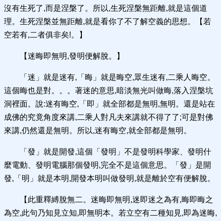
沒有生死了,而是涅槃了。所以,生死涅槃無距離,就是這個道
理。生死涅槃並無距離,就是看你了不了解空義的思想。【若
空若有,二者俱非矣!。】
【迷晦即無明,發明便解脫。】
「迷」就是迷有,「晦」就是晦空,眾生迷有,二乘人晦空。
這個晦也是對。。。著迷的意思,暗淡無光叫做晦,落入涅槃坑
洞裡面。說:迷有晦空,「即」就全部都是無明,無明。還是站在
成佛的究竟角度來講,二乘人對凡夫來講就不得了了;可是對佛
來講,仍然還是無明。所以,迷有晦空,就全部都是無明。
「發」就是開發,這個「發明」不是發明科學家、發明什
麼電動、發明電腦那個發明,完全不是這個意思。「發」是開
發,「明」就是本明,開發本明叫做發明,就是離於空有便解脫。
【此重釋縛脫無二。迷晦即無明,迷即迷之為有,晦即晦之
為空,此句乃知見立知,即無明本。若立空有二種知見,即為迷晦,