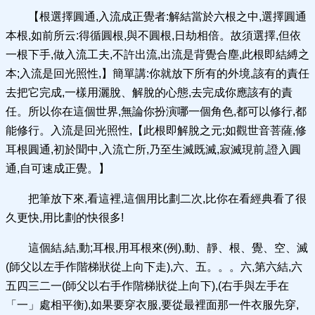
【根選擇圓通,入流成正覺者:解結當於六根之中,選擇圓通
本根,如前所云:得循圓根,與不圓根,日劫相倍。故須選擇,但依
一根下手,做入流工夫,不許出流,出流是背覺合塵,此根即結縛之
本;入流是回光照性,】簡單講:你就放下所有的外境,該有的責任
去把它完成,一樣用灑脫、解脫的心態,去完成你應該有的責
任。所以你在這個世界,無論你扮演哪一個角色,都可以修行,都
能修行。入流是回光照性,【此根即解脫之元;如觀世音菩薩,修
耳根圓通,初於聞中,入流亡所,乃至生滅既滅,寂滅現前,證入圓
通,自可速成正覺。】
把筆放下來,看這裡,這個用比劃二次,比你在看經典看了很
久更快,用比劃的快很多!
這個結,結,動;耳根,用耳根來(例),動、靜、根、覺、空、滅
(師父以左手作階梯狀從上向下走),六、五。。。六,第六結,六
五四三二一(師父以右手作階梯狀從上向下),(右手與左手在
「一」處相平衡),如果要穿衣服,要從最裡面那一件衣服先穿,