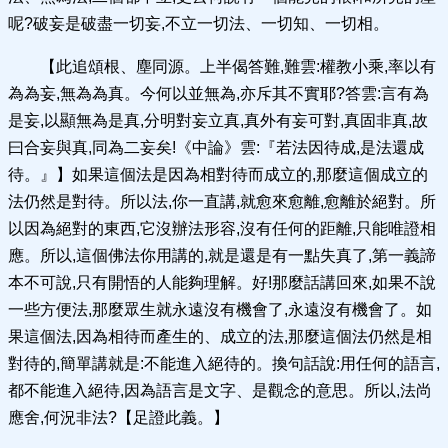
呢?破妄是破盡一切妄,不立一切法、一切知、一切相。
【此追頌根、塵同源。上半偈答難,難雲:權教小乘,率以有
為為妄,無為為真。今何以並無為,亦斥其不實耶?答雲:言有為
是妄,以顯無為是真,分明對妄立真,真外有妄可對,真固非真,故
曰合妄與真,同為二妄矣!《中論》雲:『若法因待成,是法還成
待。』】如果這個法是因為相對待而成立的,那麼這個成立的
法仍然是對待。所以法,你一直講,就愈來愈離,愈離於絕對。所
以因為絕對的東西,它沒辦法形容,沒有任何的距離,只能唯證相
應。所以,這個佛法你用講的,就是還是有一點失真了,第一義諦
本不可說,只有開悟的人能夠理解。好!那麼話講回來,如果不說
一些方便法,那麼眾生就永遠沒有機會了,永遠沒有機會了。如
果這個法,因為相待而產生的、成立的法,那麼這個法仍然是相
對待的,簡單講就是:不能進入絕待的。換句話說:用任何的語言,
都不能進入絕待,因為語言是文字、是觀念的意思。所以,法尚
應舍,何況非法?【足證此義。】