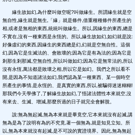
緣生故如幻,為什麼叫做空呢?叫做緣生。所謂緣生就是空
無自性,緣生就是無生,「緣」就是條件,借重種種條件所產生的
相,或者是無相的東西,統統叫做緣生。所以,因緣生的東西,總是
不實在,沒有一種東西是永恆的。所以,緣生故如幻,如幻就是說:
好像虛幻的東西,因緣生的東西總是幻,幻就是空無自性。這個
幻,因為它是生滅法的、會敗壞的;因為它是有為法的;因為它是
剎那生剎那滅,空無自性,所以叫做如幻;因為它是無常法的,所以
沒有永恆,萬法都是敗壞之相,所以它是如幻。我們之所以看不
開,是因為不知道諸法如幻,我們認為某一種東西、某一個時空
所產生的事情,是永恆的、是真實的東西,所以,被騙得迷迷糊糊!
那我們今天學佛了,了解緣生故如幻,了悟諸法體性本來就空,沒
有來去、生滅、增減,那麼所過的日子就完全會解脫。
說:無為無起滅,無為本來就是畢竟空,它本來就沒有起滅,講
無為是為了說明有為的不究竟,著一個無為,就是知見立知。所
以,無為本來就沒有起滅,是不可說的實證境界。因此,無為無起