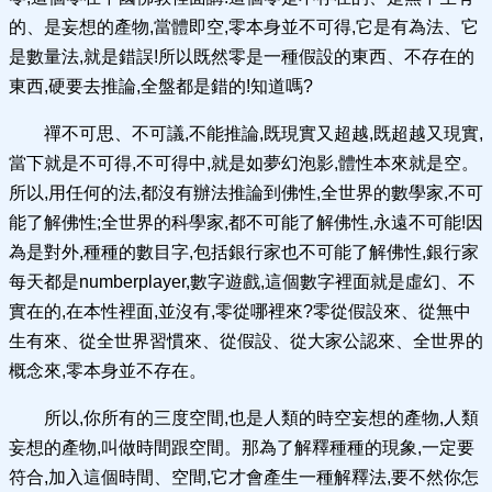
的、是妄想的產物,當體即空,零本身並不可得,它是有為法、它
是數量法,就是錯誤!所以既然零是一種假設的東西、不存在的
東西,硬要去推論,全盤都是錯的!知道嗎?
禪不可思、不可議,不能推論,既現實又超越,既超越又現實,
當下就是不可得,不可得中,就是如夢幻泡影,體性本來就是空。
所以,用任何的法,都沒有辦法推論到佛性,全世界的數學家,不可
能了解佛性;全世界的科學家,都不可能了解佛性,永遠不可能!因
為是對外,種種的數目字,包括銀行家也不可能了解佛性,銀行家
每天都是numberplayer,數字遊戲,這個數字裡面就是虛幻、不
實在的,在本性裡面,並沒有,零從哪裡來?零從假設來、從無中
生有來、從全世界習慣來、從假設、從大家公認來、全世界的
概念來,零本身並不存在。
所以,你所有的三度空間,也是人類的時空妄想的產物,人類
妄想的產物,叫做時間跟空間。那為了解釋種種的現象,一定要
符合,加入這個時間、空間,它才會產生一種解釋法,要不然你怎