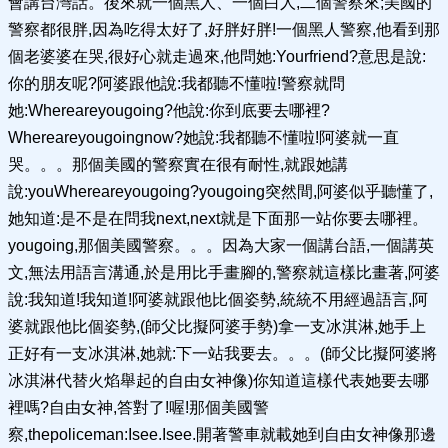
會講台灣話。後來就一個黑人、一個白人,二個警察來;美國的
警察都很胖,因為吃得太好了,好胖好胖!一個黑人警察,他看到那
個老婆婆在哭,很好心就走過來,他問她:Yourfriend?意思是說:
你的朋友呢?阿婆跟他說:我都聽不懂啦!警察就問
她:Whereareyougoing?他說:你到底要去哪裡?
Whereareyougoingnow?她說:我都聽不懂啦!阿婆就一直
哭。。。那個美國的警察實在很有耐性,就跟她講
說:youWhereareyougoing?yougoing突然間,阿婆似乎聽懂了,
她知道:是不是在問我next,next就是下面那一站你要去哪裡。
yougoing,那個美國警察。。。因為大家一個講台語,一個講英
文,無法用語言溝通,於是用比手畫腳的,警察就這樣比畫著,阿婆
說:我知道!我知道!阿婆就跟他比個姿勢,統統不用經過語言,阿
婆就跟他比個姿勢,(師父比擬阿婆手勢)拿一支冰淇淋,她手上
正好有一支冰淇淋,她就:下一站我要去。。。(師父比擬阿婆將
冰淇淋代替火焰舉起的自由女神像)你知道這樣代表她要去哪
裡嗎?自由女神,答對了!喔!那個美國警
察,thepoliceman:Isee.Isee.開著警車就載她到自由女神像那邊