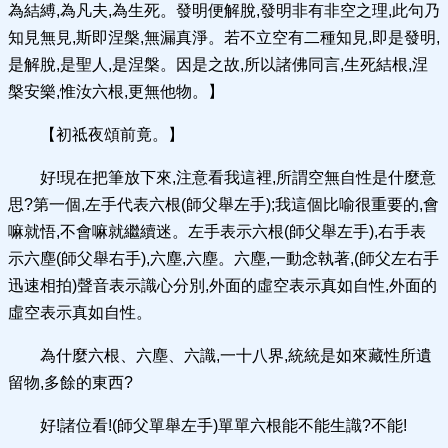
為結縛,為凡夫,為生死。發明便解脫,發明非有非空之理,此句乃
知見無見,斯即涅槃,無漏真淨。若不立空有二種知見,即是發明,
是解脫,是聖人,是涅槃。因是之故,所以諸佛同言,生死結根,涅
槃安樂,惟汝六根,更無他物。】
【初祗夜頌前竟。】
好!現在把筆放下來,注意看我這裡,所謂空無自性是什麼意
思?第一個,左手代表六根(師父舉左手);我這個比喻很重要的,會
嘛就悟,不會嘛就繼續迷。左手表示六根(師父舉左手),右手表
示六塵(師父舉右手),六塵,六塵。六塵,一動念執著,(師父左右手
迅速相拍)聲音表示識心分別,外面的虛空表示真如自性,外面的
虛空表示真如自性。
為什麼六根、六塵、六識,一十八界,統統是如來藏性所遺
留物,多餘的東西?
好!諸位看!(師父單舉左手)單單六根能不能生識?不能!