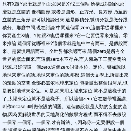
只有X跟Y那麼就是平面;如果是XYZ三個軸,所構成討論的,那
麼就是立體的,像橢圓形,或者是圓形、正方形、長方形,乃至於
立體的三角形,都可以推論出來;這是微積分,微積分就是微分跟
積分。那麼中間,現在討論:中間這個零,zero,這個零從哪裡來?
你要產生X軸、Y軸跟Z軸,從哪裡來?它一定要從零來推論。零
來推論,這個零從哪裡來?這個零就是無中生有而來、是假設而
來、是習慣用語而來、全世界都承認而來,這個zero是所有全
世界的概念而來,而這個zero本不存在,而人類為了三度空間的
起源,只好假設一個zero,這個zero叫做本位、定位。譬如說以
地球來定位的話,地球來定位的話,那麼,這個天文學上,所畫出來
的幾度的空間,全部必需依地球來定位,包括畫出整個銀河系,也
是要以地球來定位。可是,如果用太陽來定位,就不是這樣子的
了,太陽來定位就不是這樣子。所以這個zero,它在數學裡面講,
叫作incase,if叫做假設的問題。這個假設就是人類的妄想的產
物,因為要解說世界的天地萬化的數學方程式,而不得不去假設
一個零,一個零。一個零,才有辦法、-,因為你一定要假設一個
零,這個零在中國佛教裡面講:這個零是不存在的、是無中生有