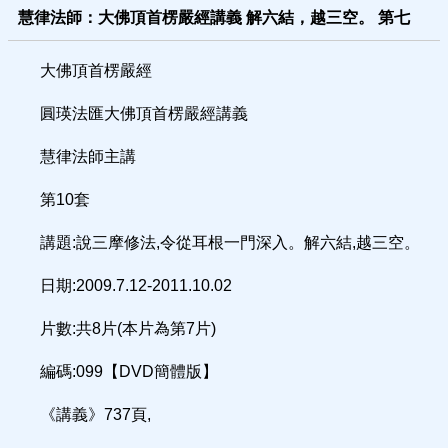
慧律法師：大佛頂首楞嚴經講義 解六結，越三空。 第七
大佛頂首楞嚴經
圓瑛法匯大佛頂首楞嚴經講義
慧律法師主講
第10套
講題:說三摩修法,令從耳根一門深入。解六結,越三空。
日期:2009.7.12-2011.10.02
片數:共8片(本片為第7片)
編碼:099【DVD簡體版】
《講義》737頁,