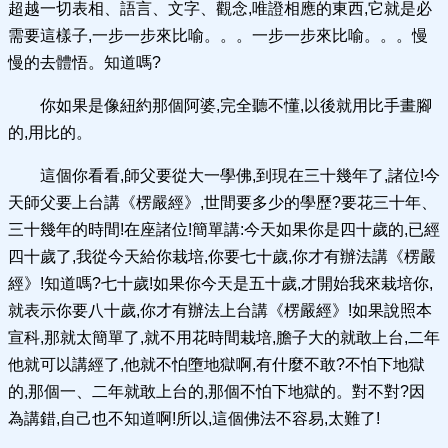
超越一切表相、語言、文字、觀念,唯證相應的東西,它就是必
需要這樣子,一步一步來比喻。。。一步一步來比喻。。。慢
慢的去體悟。知道嗎?
你如果是像紐約那個阿婆,完全聽不懂,以後就用比手畫腳
的,用比的。
這個你看看,師父要從大一學佛,到現在三十幾年了,諸位!今
天師父要上台講《楞嚴經》,世間要多少的學歷?要花三十年、
三十幾年的時間!在座諸位!簡單講:今天如果你是四十歲的,已經
四十歲了,我從今天給你栽培,你要七十歲,你才有辦法講《楞嚴
經》!知道嗎?七十歲!如果你今天是五十歲,才開始我來栽培你,
就表示你要八十歲,你才有辦法上台講《楞嚴經》!如果說照本
宣科,那就太簡單了,就不用花時間栽培,膽子大的就敢上台,二年
他就可以講經了,他就不怕墮地獄啊,有什麼不敢?不怕下地獄
的,那個一、二年就敢上台的,那個不怕下地獄的。對不對?因
為講錯,自己也不知道啊!所以,這個佛法不容易,太難了!