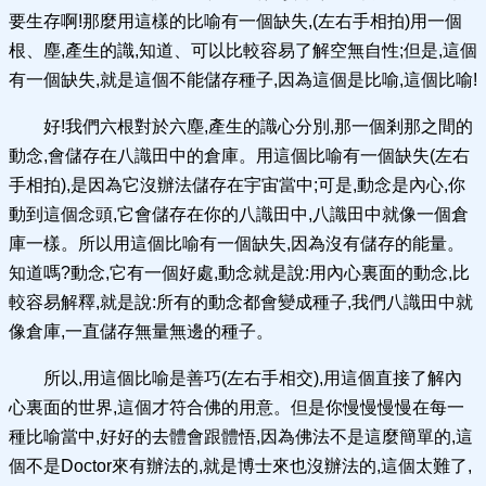
要生存啊!那麼用這樣的比喻有一個缺失,(左右手相拍)用一個
根、塵,產生的識,知道、可以比較容易了解空無自性;但是,這個
有一個缺失,就是這個不能儲存種子,因為這個是比喻,這個比喻!
好!我們六根對於六塵,產生的識心分別,那一個剎那之間的
動念,會儲存在八識田中的倉庫。用這個比喻有一個缺失(左右
手相拍),是因為它沒辦法儲存在宇宙當中;可是,動念是內心,你
動到這個念頭,它會儲存在你的八識田中,八識田中就像一個倉
庫一樣。所以用這個比喻有一個缺失,因為沒有儲存的能量。
知道嗎?動念,它有一個好處,動念就是說:用內心裏面的動念,比
較容易解釋,就是說:所有的動念都會變成種子,我們八識田中就
像倉庫,一直儲存無量無邊的種子。
所以,用這個比喻是善巧(左右手相交),用這個直接了解內
心裏面的世界,這個才符合佛的用意。但是你慢慢慢慢在每一
種比喻當中,好好的去體會跟體悟,因為佛法不是這麼簡單的,這
個不是Doctor來有辦法的,就是博士來也沒辦法的,這個太難了,