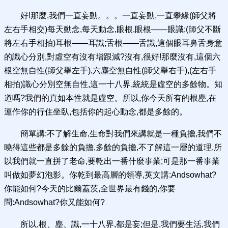
好!那麼,我們一直妄動。。。一直妄動,一直攀緣(師父將
左右手相交)每天動念,每天動念,眼根,眼根——眼識;(師父不斷
將左右手相拍)耳根——耳識;舌根——舌識,這個眼耳鼻舌身意
的識心分別,對虛空有沒有增跟減?沒有,很好!那麼沒有,這個六
根空無自性(師父舉左手),六塵空無自性(師父舉右手),(左右手
相拍)識心分別空無自性,這一十八界,統統是虛空的多餘物。知
道嗎?我們的真如本性就是虛空。所以,你今天所有的根塵,在
運作你的行住坐臥,包括你的起心動念,都是多餘的。
簡單講:不了解生命,生命對我們來講就是一種負擔,我們不
曉得這些都是多餘的負擔,多餘的負擔,不了解這一層的道理,所
以我們就一直拼了老命,要乾出一番什麼事業;可是那一番事業
叫做如夢幻泡影。你乾到最高層的領導,英文講:Andsowhat?
你能如何?今天的比爾蓋茨,全世界最有錢的,你要
問:Andsowhat?你又能如何?
所以,根、塵、識,一十八界,都是妄;但是,我們要生活,我們