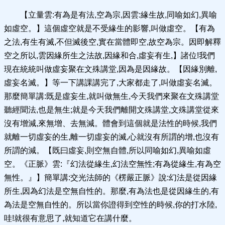
【立量雲:有為是有法,空為宗,因雲:緣生故,同喻如幻,異喻
如虛空。】這個虛空就是不受緣生的影響,叫做虛空。【有為
之法,有生有滅,不但滅後空,實在當體即空,故空為宗。因即解釋
空之所以,雲因緣所生之法故,因緣和合,虛妄有生,】諸位!我們
現在統統叫做虛妄聚在文殊講堂,因為是因緣故。【因緣別離,
虛妄名滅。】等一下講課講完了,大家都走了,叫做虛妄名滅。
那麼簡單講:既是虛妄生,就叫做無生,今天我們來聚在文殊講堂
聽經聞法,也是無生;就是今天我們離開文殊講堂,文殊講堂從來
沒有增減,來無增、去無減。體會到這個就是法性的時候,我們
就離一切虛妄的生,離一切虛妄的滅,心就沒有所謂的增,也沒有
所謂的減。【既曰虛妄,則空無自體,所以同喻如幻,異喻如虛
空。《正脈》雲:『幻法從緣生,幻法空無性;有為從緣生,有為空
無性。』】簡單講:交光法師的《楞嚴正脈》說:幻法是從因緣
所生,因為幻法是空無自性的。那麼,有為法也是從因緣生的,有
為法是空無自性的。所以當你證得到空性的時候,你的打水陸,
哇!就很有意思了,就知道它在講什麼。