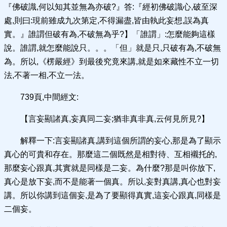
『佛破識,何以知其並無為亦破?』答:『經初佛破識心,破至深
處,則曰:現前雖成九次第定,不得漏盡,皆由執此妄想,誤為真
實。』誰謂但破有為,不破無為乎?】「誰謂」:怎麼能夠這樣
說。誰謂,就怎麼能說只。。。「但」就是只,只破有為,不破無
為。所以,《楞嚴經》到最後究竟來講,就是如來藏性不立一切
法,不著一相,不立一法。
739頁,中間經文:
【言妄顯諸真,妄真同二妄;猶非真非真,云何見所見?】
解釋一下:言妄顯諸真,講到這個所謂的妄心,那是為了顯示
真心的可貴和存在。那麼這二個既然是相對待、互相襯托的,
那麼妄心跟真,其實就是同樣是二妄。為什麼?那是叫你放下,
真心是放下妄,而不是能著一個真。所以,妄對真講,真心也對妄
講。所以你講到這個妄,是為了要顯得真實,這妄心跟真,同樣是
二個妄。