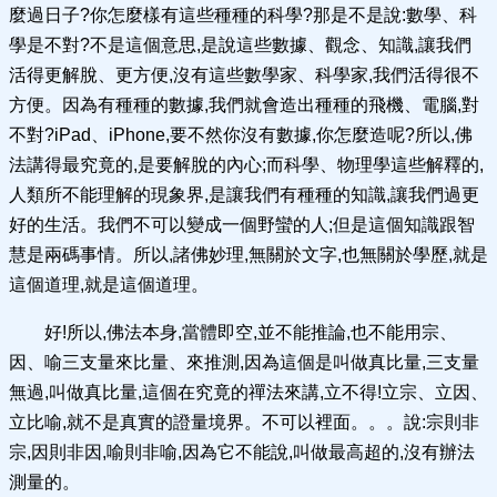
麼過日子?你怎麼樣有這些種種的科學?那是不是說:數學、科
學是不對?不是這個意思,是說這些數據、觀念、知識,讓我們
活得更解脫、更方便,沒有這些數學家、科學家,我們活得很不
方便。因為有種種的數據,我們就會造出種種的飛機、電腦,對
不對?iPad、iPhone,要不然你沒有數據,你怎麼造呢?所以,佛
法講得最究竟的,是要解脫的內心;而科學、物理學這些解釋的,
人類所不能理解的現象界,是讓我們有種種的知識,讓我們過更
好的生活。我們不可以變成一個野蠻的人;但是這個知識跟智
慧是兩碼事情。所以,諸佛妙理,無關於文字,也無關於學歷,就是
這個道理,就是這個道理。
好!所以,佛法本身,當體即空,並不能推論,也不能用宗、
因、喻三支量來比量、來推測,因為這個是叫做真比量,三支量
無過,叫做真比量,這個在究竟的禪法來講,立不得!立宗、立因、
立比喻,就不是真實的證量境界。不可以裡面。。。說:宗則非
宗,因則非因,喻則非喻,因為它不能說,叫做最高超的,沒有辦法
測量的。