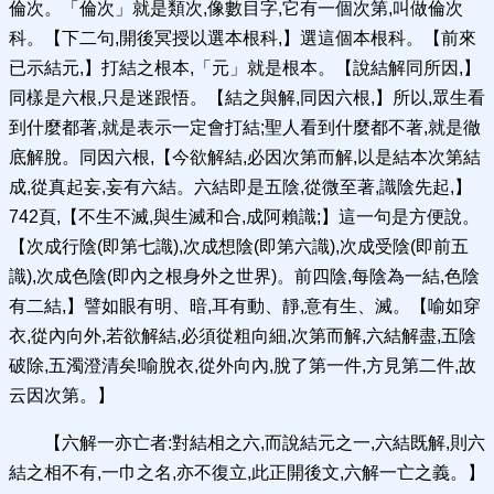
倫次。「倫次」就是類次,像數目字,它有一個次第,叫做倫次
科。【下二句,開後冥授以選本根科,】選這個本根科。【前來
已示結元,】打結之根本,「元」就是根本。【說結解同所因,】
同樣是六根,只是迷跟悟。【結之與解,同因六根,】所以,眾生看
到什麼都著,就是表示一定會打結;聖人看到什麼都不著,就是徹
底解脫。同因六根,【今欲解結,必因次第而解,以是結本次第結
成,從真起妄,妄有六結。六結即是五陰,從微至著,識陰先起,】
742頁,【不生不滅,與生滅和合,成阿賴識;】這一句是方便說。
【次成行陰(即第七識),次成想陰(即第六識),次成受陰(即前五
識),次成色陰(即內之根身外之世界)。前四陰,每陰為一結,色陰
有二結,】譬如眼有明、暗,耳有動、靜,意有生、滅。【喻如穿
衣,從內向外,若欲解結,必須從粗向細,次第而解,六結解盡,五陰
破除,五濁澄清矣!喻脫衣,從外向內,脫了第一件,方見第二件,故
云因次第。】
【六解一亦亡者:對結相之六,而說結元之一,六結既解,則六
結之相不有,一巾之名,亦不復立,此正開後文,六解一亡之義。】