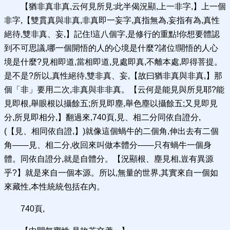
【猶非真非真,云何見所見:此半偈況顯,上一非字,】上一個
非字,【雙貫真與非真,非真即一妄字,真指無為,妄指有為,真性
絕待,雙非真、妄,】記住!這八個字,是修行的重點!你想要體認
到不可思議,哪一個開悟的人的心境是什麼?諸位!開悟的人心
境是什麼?見相即道,當相即道,見處即真,不離本處,即得菩提。
是不是?所以,真性絕待,雙非真、妄,【故曰猶非真與非真,】那
個「非」要用二次,非真與非非真。【云何是能見與所見耶?能
見即根,舉眼根以攝餘五;所見即塵,舉色塵以攝餘五;又見即見
分,所見即相分,】翻過來,740頁,見、相二分同依自證分,
(【見、相同依自證,】)就像這個蝸牛的二個角,伸出去有二個
角——見、相二分,收回來叫做本體分——只有蝸牛一個身
體。同依自證分,就是自體分。【況顯根、塵見相,豈有異源
乎?】就是來自一個本源。所以,無量的世界,其實來自一個如
來藏性,本性統統包括在內。
740頁,