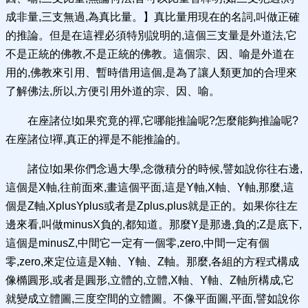
成非量,三支無過,為真比量。】真比量用現在的名詞,叫做正確
的推論。但是在這裡必須特別說明的,這個三支量是外道法,它
不是正統的佛教,不是正統的佛教。這個宗、因、喻是外道在
用的,佛教來引用、暫時借用這個,是為了讓人類更加的合理來
了解佛法,所以,方便引用外道的宗、因、喻。
在座諸位!如果究竟的禪,它哪能推論呢?怎麼能夠推論呢?
在座諸位!禪,真正的禪是不能推論的。
諸位!如果你們念過大學,念微積分的時候,譬如說你往右邊,
這個是X軸,往前面來,畫這個平面,這是Y軸,X軸、Y軸,那麼,這
個是Z軸,XplusYplus或者是Zplus,plus就是正的。如果你往左
邊來看,叫做minusX負的,都知道。那麼Y是那邊,負的;Z是底下,
這個是minusZ,中間它一定有一個零,zero,中間一定有個
零,zero,來定位這是X軸、Y軸、Z軸。那麼,各組的方程式構成
像橢圓形,或者是圓形,立體的,立體,X軸、Y軸、Z軸所構成,它
就變成立體圖,三度空間的立體圖。不像平面圖,平面,譬如說你