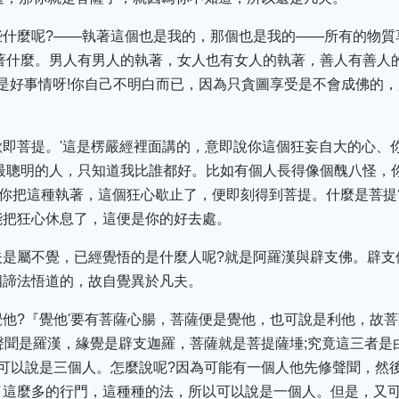
些什麼呢?——執著這個也是我的，那個也是我的——所有的物質
著什麼。男人有男人的執著，女人也有女人的執著，善人有善人
不是好事情呀!你自己不明白而已，因為只貪圖享受是不會成佛的
歇即菩提。'這是楞嚴經裡面講的，意即說你這個狂妄自大的心、
最聰明的人，只知道我比誰都好。比如有個人長得像個醜八怪，
如果你把這種執著，這個狂心歇止了，便即刻得到菩提。什麼是菩
能把狂心休息了，這便是你的好去處。
夫是屬不覺，已經覺悟的是什麼人呢?就是阿羅漢與辟支佛。辟支
四諦法悟道的，故自覺異於凡夫。
他?『覺他'要有菩薩心腸，菩薩便是覺他，也可說是利他，故
聲聞是羅漢，緣覺是辟支迦羅，菩薩就是菩提薩埵;究竟這三者是
可以說是三個人。怎麼說呢?因為可能有一個人他先修聲聞，然
了這麼多的行門，這種種的法，所以可以說是一個人。但是，又