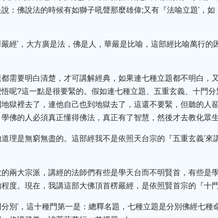
說：佛說法的時候有如獅子吼聲那麼雄偉;又有『法喻立題'，如
華嚴經'，大方廣是法，佛是人，華嚴是比喻，這部經比喻萬行的
題都需要明白清楚，才可講解經典，如果連七種立題都不明白，又
覺悟呢?這一點是很要緊的。假如連七種立題、五重玄義、十門分
到地獄裡去了，連他自己也到地獄去了，這還不要緊，但聽的人
，學佛的人必須真正懂得佛法，真正有了智慧，然後才去教化眾
的道理是無窮無盡的。這部經我不是依照天台宗的『五重玄義'來
教的兩大宗派，講經的法師們有些是學天台而不明賢首，有些是
程度。現在，我講這部大佛頂首楞嚴經，是依照賢首宗的『十門
門分別'，這十種門第一是：總釋名題，七種立題是分別佛經七種