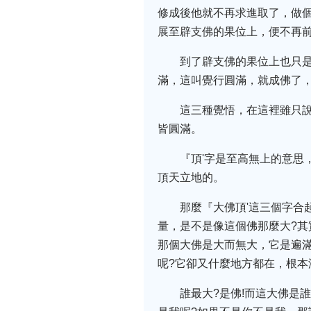
修成後他就不再求進取了，做個
展至辟支佛的果位上，便不再
到了辟支佛的果位上也只
滿，這叫覺行圓滿，就成佛了
這三種覺悟，在這裡雖只
皆圓滿。
『頂'字是至高無上的意思
頂天立地的。
那麼『大佛頂'這三個字合
量，是不是像這個佛那麼大?
那個大佛是大而無大，它是遍滿
呢?它卻又什麼地方都在，根本
誰最大?是佛!而這大佛是