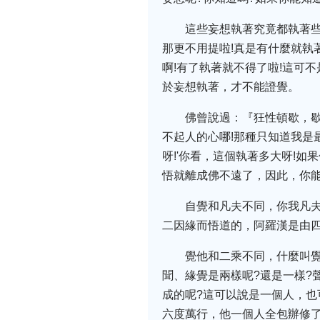
這些妄想執著究竟都執著
那更不用提啦!真是有什麼就執
啊!有了執著就不得了啦!這可
於妄想執著，才不能證覺。
佛曾說過：『狂性頓歇，
不起人的心哪!那種只知道我是
呀!'你看，這個執著多大呀!
悟就離成佛不遠了，因此，你
自覺和凡夫不同，你我凡
二因緣而悟道的，阿羅漢是由
覺他和二乘不同，什麼叫覺
聞、緣覺是兩樣呢?還是一樣?
成的呢?這可以說是一個人，也
六度萬行，他一個人全包辦修