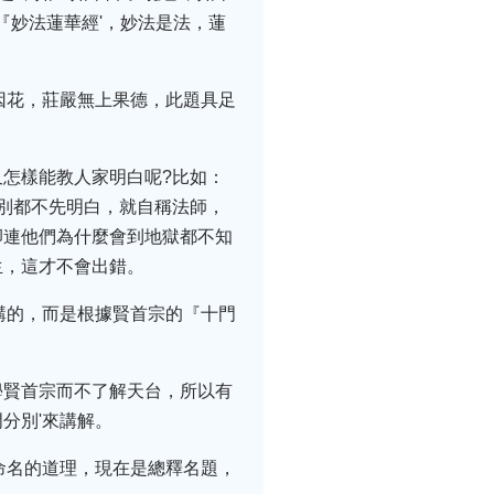
『妙法蓮華經'，妙法是法，蓮
因花，莊嚴無上果德，此題具足
怎樣能教人家明白呢?比如：
別都不先明白，就自稱法師，
卻連他們為什麼會到地獄都不知
生，這才不會出錯。
講的，而是根據賢首宗的『十門
學賢首宗而不了解天台，所以有
分別'來講解。
命名的道理，現在是總釋名題，