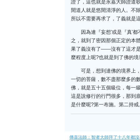
證了，這也就是永嘉大師證道歌
閒道人就是悠閒清淨的人。不除
所以不需要再求了，了義就是
因為連『妄想'或是『真'
之，就到了密因那個正定的本
果了義沒有了——沒有了這才是
麼程度上呢?也就是到了佛的境
可是，想到達佛的境界上，
一切的菩薩，數不盡那麼多的
佛，就是五十五個級位，每一級
這是說修行的行門很多，那到底
是什麼呢?第一布施。第二持
傳喜法師：智者大師拜了十八年都沒