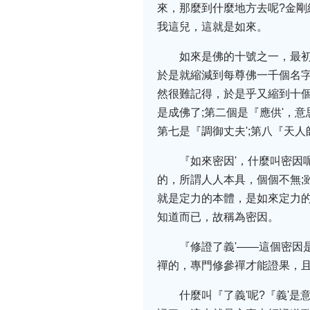
來，那麼到什麼地方去呢?金剛
我這兒，這就是如來。
如來是佛的十號之一，最
於是就縮減到每尊佛一千個名
然很難記得，於是乎又縮到十個
是成佛了;第二個是『應供'，意
第七是『調御丈夫';第八『天人
『如來密因'，什麼叫密因
的，所謂人人本具，個個不無;
就是定力的本體，是如來定力
知道而已，故稱為密因。
『修證了義'——這個密因
禪的，專門修參禪才能證果，且
什麼叫『了義'呢?『義'