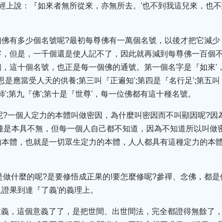
經上說：『如來者無所從來，亦無所去。'也不到我這兒來，也不
初佛有多少個名號呢?最初每尊佛有一萬個名號，以後才把它減少
字，但是，一千個還是使人記不了，因此就再減到每尊佛一百個
，這十個名號，也正是每一個佛的通號。第一個名字是『如來'
思是應當受人天的供養;第三叫『正遍知';第四是『名行足';第五叫『
師';第九『佛';第十是『世尊'，每一位佛都有這十種名號。
呢?一個人定力的本體叫做密因，為什麼叫密因而不叫顯因呢?因
雖是本具不無，但每一個人自己都不知道，因為不知道所以叫做
的本體，也就是一切眾生定力的本體，人人都具有這種定力的本
是做什麼的呢?是要修悟成正果的!要怎麼修呢?參禪、念佛，都
證果到達『了義'的義理上。
是意義，這個意義了了，是把世間、出世間法，完全都證得無餘了