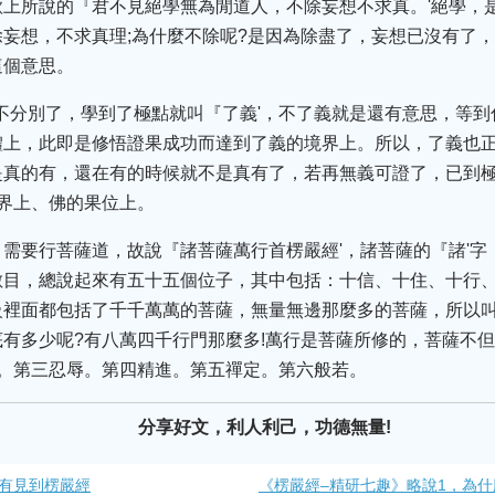
上所說的『君不見絕學無為閒道人，不除妄想不求真。'絕學，
妄想，不求真理;為什麼不除呢?是因為除盡了，妄想已沒有了
這個意思。
都不分別了，學到了極點就叫『了義'，不了義就是還有意思，等
體上，此即是修悟證果成功而達到了義的境界上。所以，了義也
真的有，還在有的時候就不是真有了，若再無義可證了，已到極
界上、佛的果位上。
需要行菩薩道，故說『諸菩薩萬行首楞嚴經'，諸菩薩的『諸'字
數目，總說起來有五十五個位子，其中包括：十信、十住、十行
裡面都包括了千千萬萬的菩薩，無量無邊那麼多的菩薩，所以叫『
有多少呢?有八萬四千行門那麼多!萬行是菩薩所修的，菩薩不
戒。第三忍辱。第四精進。第五禪定。第六般若。
分享好文，利人利己，功德無量!
有見到楞嚴經
《楞嚴經–精研七趣》略說1，為