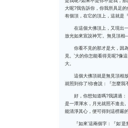
是我呢?如果不是你不是我，那
大呢?我告訴你，你我所具足
有個頂，在它的頂上，這就是『
在這個大佛頂上，又現出
放光如來宣說神咒'。無見頂相
你看不見的那才是大，因
見。'大的你怎能看得見呢?像
大。
這個大佛頂就是無見頂相放
就照到你了!你會說：『怎麼我不
好，你想知道嗎?我講過：
是一潭渾水，月光就照不進去。
能清淨其心，便可得到這楞嚴
『如來'這兩個字：『如'