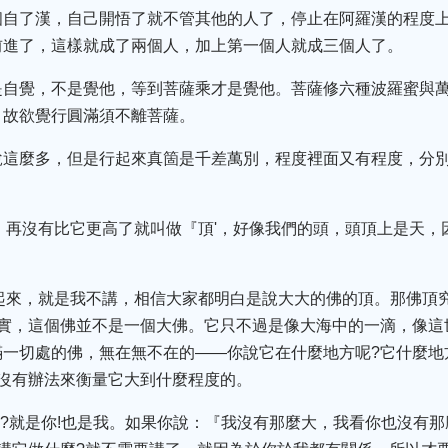
自了漢，自己開悟了就不管其他的人了，停止在阿羅漢的程度上
前進了，這樣就成了兩個人，加上第一個人就成三個人了。
是自覺，不是覺他，等到菩薩乘才是覺他。菩薩修六種波羅蜜與
，故欲覺行圓滿須不離菩薩。
說這麼多，但是行起來真箇是千差萬別，程度裡面又有程度，分
，再沒有比它更高了就叫做『頂'，好像我們的頭，頭頂上是天，
起來，就是我不講，相信大家都明白是說大大的佛的頂。那佛頂
其實，這個佛並不是一個大佛。它只不過是像大海中的一滴，像這
一切處的佛，無在無不在的——你說它在什麼地方呢?它什麼地
沒有辦法來衡量它大到什麼程度的。
誰?就是你!也是我。如果你說：『我沒有那麼大，我看你也沒有那