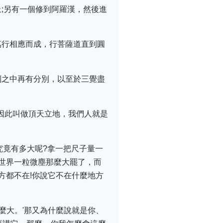
;另有一個修到阿羅漢，然後進
萬行相應而成，行菩薩道直到圓
別之中再有分別，以至於三覺盡
因此叫做頂天立地，我們人就是
究竟有多大呢?拿一把尺子量一
世界一粒微塵那麼大罷了，而
方都不在!你說它不在什麼地方
麼大。'那又為什麼說就是你、