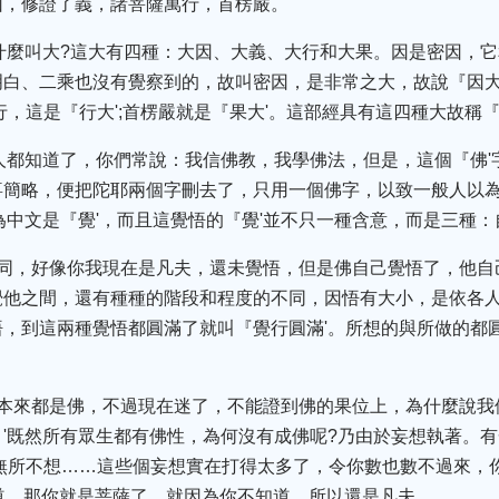
，修證了義，諸菩薩萬行，首楞嚴。'
什麼叫大?這大有四種：大因、大義、大行和大果。因是密因，
白、二乘也沒有覺察到的，故叫密因，是非常之大，故說『因大'
，這是『行大';首楞嚴就是『果大'。這部經具有這四種大故稱『
人都知道了，你們常說：我信佛教，我學佛法，但是，這個『佛'
簡略，便把陀耶兩個字刪去了，只用一個佛字，以致一般人以為
為中文是『覺'，而且這覺悟的『覺'並不只一種含意，而是三種
不同，好像你我現在是凡夫，還未覺悟，但是佛自己覺悟了，他自
覺他之間，還有種種的階段和程度的不同，因悟有大小，是依各
，到這兩種覺悟都圓滿了就叫『覺行圓滿'。所想的與所做的都
。
本來都是佛，不過現在迷了，不能證到佛的果位上，為什麼說我
'既然所有眾生都有佛性，為何沒有成佛呢?乃由於妄想執著。
無所不想……這些個妄想實在打得太多了，令你數也數不過來，
道，那你就是菩薩了，就因為你不知道，所以還是凡夫。