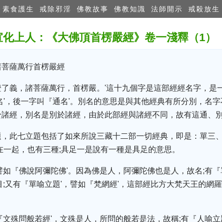
素食護生
戒除邪淫
佛教故事
佛教知識
法師開示
戒殺放生
宣化上人：《大佛頂首楞嚴經》卷一淺釋（1
諸菩薩萬行首楞嚴經
證了義，諸菩薩萬行，首楞嚴。'這十九個字是這部經經名字，是
名'，後一字叫『通名'。別名的意思是與其他經典有所分別，名字
於諸經，別名是別於諸經，由於此部經與諸經不同，故有這通、
題，此七立題包括了如來所說三藏十二部一切經典，即是：單三
在一起，也有三種;具足一是說有一種是具足的意思。
譬如『佛說阿彌陀佛'。因為佛是人，阿彌陀佛也是人，故名;有『
目;又有『單喻立題'，譬如『梵網經'，這部經比方大梵天王的網
『文殊問般若經'，文殊是人，所問的般若是法，故稱;有『人喻立