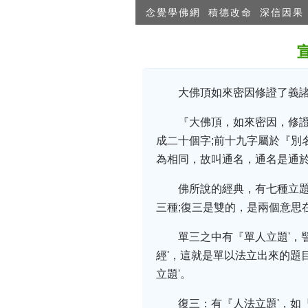
念覺學佛網
積德改命
深信因果
大佛頂如來密因修證了義
『大佛頂，如來密因，修
成二十個字;前十九字屬於『別
為相同，故叫通名，通名是通
佛所說的經典，有七種立
三種;復三是雙的，是兩個意思
單三之中有『單人立題'，
經'，這就是單以法立出來的題
立題'。
復三：有『人法立題'，如