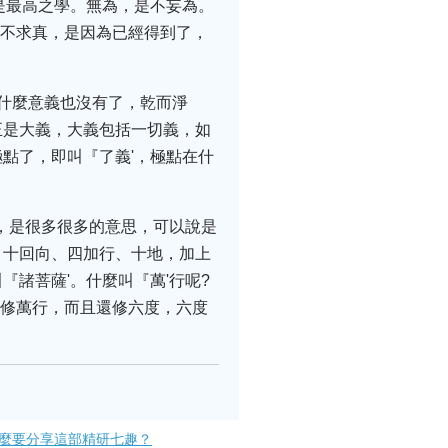
是最高之學。無為，是不妄為。
，不求真，是因為已經得到了，
到什麼意義也沒有了，乾而淨
正是大義，大義包括一切義，如
點了，即叫『了義'，極點在什
，是很多很多的意思，可以說是
、十回向、四加行、十地，加上
諸菩薩'。什麼叫『萬'行呢?
但修萬行，而且還修六度，六度
什麼要分享這部精研七趣？