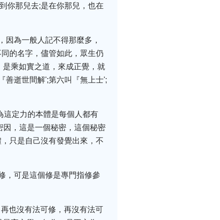
到你那兒去;是在你那兒，也在
，因為一般人記不得那麼多，
不同的名字，儘管如此，眾生仍
，是乘如實之道，來成正覺，就
善逝世間解';第六叫『無上士';
為這定力的本體是每個人都有
密因，這是一個秘密，這個秘密
體，只是自己沒有發覺出來，不
是修，可是這個修是專門指修參
，再也沒有法可修，再沒有法可