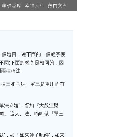
學佛感應
幸福人生
熱門文章
）
一個題目，連下面的一個經字便
不同;下面的經字是相同的，因
別兩種稱法。
、復三和具足。單三是單用的有
單法立題'，譬如『大般涅槃
羅幢。這人、法、喻叫做『單三
題'，如『如來師子吼經'，如來