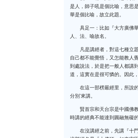
是人，師子吼是個比喻，意思是
華是個比喻，故立此題。
具足一：比如『大方廣佛
人、法、喻故名。
凡是講經者，對這七種立
自己都不能覺悟，又怎能教人
到處說法，於是把一般人都講
道，這實在是很可憐的。因此
在這一部楞嚴經里，所說
分別'來講。
賢首宗和天台宗是中國佛
時講的經典不能達到圓融無礙的
在沒講經之前，先講『十