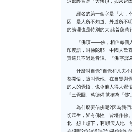
這部經名是『大佛頂，如來密因
經名的第一個字是『大'，
因，是人所不知道、外道所不明
的義理也是特別的大;諸菩薩萬行
『佛頂'——佛，相信每個
印度語，叫佛陀耶，中國人歡喜
實這只不過是音譯。『佛'字譯
什麼叫自覺?自覺和凡夫
都開悟，這叫覺他。在自覺與
的大的覺悟，也令他人得大覺悟
『三覺圓、萬德備'就稱為『佛'
為什麼要信佛呢?因為我們
切眾生，皆有佛性，皆堪作佛。
北，想上想下，啊!鑽天入地，
妄想呢?你知道嗎?如果你能知