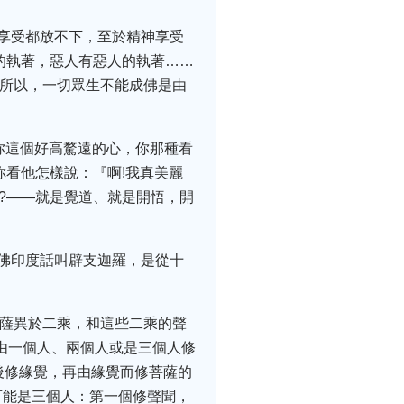
享受都放不下，至於精神享受
的執著，惡人有惡人的執著……
，所以，一切眾生不能成佛是由
你這個好高騖遠的心，你那種看
你看他怎樣說：『啊!我真美麗
提?——就是覺道、就是開悟，開
佛印度話叫辟支迦羅，是從十
菩薩異於二乘，和這些二乘的聲
由一個人、兩個人或是三個人修
後修緣覺，再由緣覺而修菩薩的
可能是三個人：第一個修聲聞，