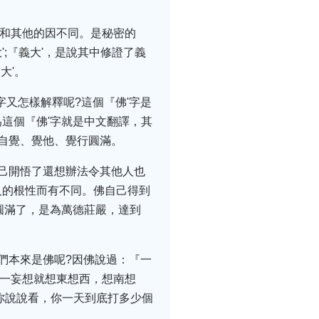
它和其他的因不同。是秘密的
;『義大'，是說其中修證了義
大'。
字又怎樣解釋呢?這個『佛'字是
這個『佛'字就是中文翻譯，其
：自覺、覺他、覺行圓滿。
己開悟了還想辦法令其他人也
人的根性而有不同。佛自己得到
圓滿了，是為萬德莊嚴，達到
們本來是佛呢?因佛說過：『一
有一妄想就想東想西，想南想
你說說看，你一天到底打多少個