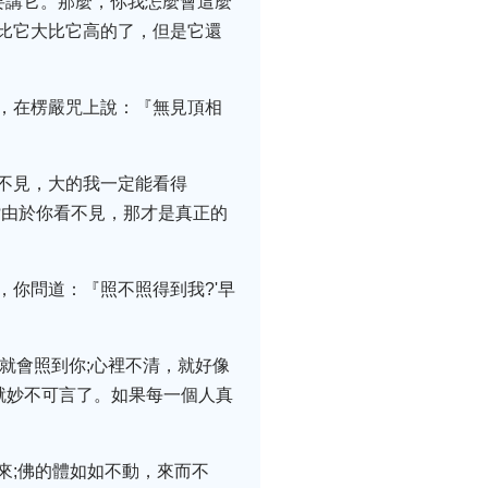
要講它。那麼，你我怎麼會這麼
比它大比它高的了，但是它還
，在楞嚴咒上說：『無見頂相
不見，大的我一定能看得
?由於你看不見，那才是真正的
你問道：『照不照得到我?'早
就會照到你;心裡不清，就好像
就妙不可言了。如果每一個人真
來;佛的體如如不動，來而不