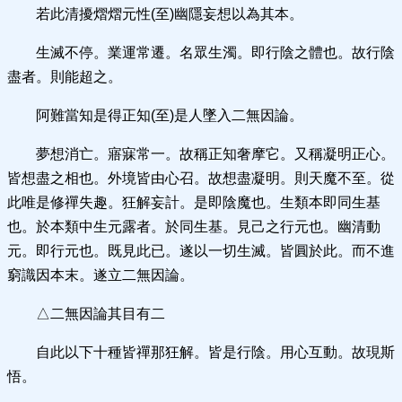
若此清擾熠熠元性(至)幽隱妄想以為其本。
生滅不停。業運常遷。名眾生濁。即行陰之體也。故行陰
盡者。則能超之。
阿難當知是得正知(至)是人墜入二無因論。
夢想消亡。寤寐常一。故稱正知奢摩它。又稱凝明正心。
皆想盡之相也。外境皆由心召。故想盡凝明。則天魔不至。從
此唯是修禪失趣。狂解妄計。是即陰魔也。生類本即同生基
也。於本類中生元露者。於同生基。見己之行元也。幽清動
元。即行元也。既見此已。遂以一切生滅。皆圓於此。而不進
窮識因本末。遂立二無因論。
△二無因論其目有二
自此以下十種皆禪那狂解。皆是行陰。用心互動。故現斯
悟。