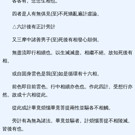
各各有。念念生相也。
四者是人有無俱見(至)不死矯亂遍計虛論。
△六計後有正計旁計
又三摩中諸善男子(至)死後有相發心顛倒。
無盡流即行相續也。以生滅滅盡。相繼不絕。故知死後有
相。
或自固身雲色是我(至)如是循環有十六相。
前色即目前雲色。行中相續亦色也。作此四計。受想行亦
然。故成十六相從此。
從此或計畢竟煩惱畢竟菩提兩性並驅各不相觸。
旁計有為無為諸法。畢竟並驅者。計煩惱菩提不相陵滅。
皆後有也。