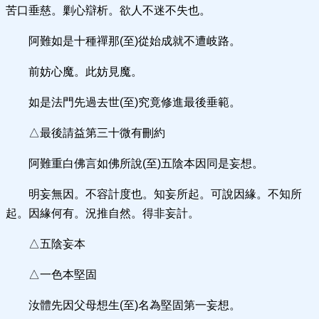
苦口垂慈。剿心辯析。欲人不迷不失也。
阿難如是十種禪那(至)從始成就不遭岐路。
前妨心魔。此妨見魔。
如是法門先過去世(至)究竟修進最後垂範。
△最後請益第三十微有刪約
阿難重白佛言如佛所說(至)五陰本因同是妄想。
明妄無因。不容計度也。知妄所起。可說因緣。不知所
起。因緣何有。況推自然。得非妄計。
△五陰妄本
△一色本堅固
汝體先因父母想生(至)名為堅固第一妄想。