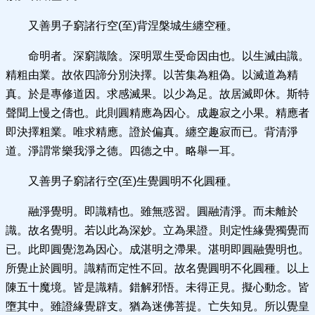
又善男子窮諸行空(至)背涅槃城生纏空種。
命明者。深窮識陰。深明眾生受命因由也。以生滅由識。
精粗由業。故依四諦分別決擇。以苦集為粗偽。以滅道為精
真。於是專修道因。求感滅果。以少為足。故居滅即休。斯特
聲聞上慢之儔也。此則圓精應為因心。成趣寂之小果。精應者
即決擇粗業。唯求精應。證於偏真。纏空趣寂而已。背清淨
道。淨謂常樂我淨之德。四德之中。略舉一耳。
又善男子窮諸行空(至)生覺圓明不化圓種。
融淨覺明。即識精也。雖無惑習。圓融清淨。而未離於
識。故名覺明。若以此為深妙。立為果證。則定性緣覺獨覺而
已。此即圓覺淴為因心。成湛明之滯果。湛明即圓融覺明也。
所覺止於圓明。識精而定性不回。故名覺圓明不化圓種。以上
陳五十魔境。皆是識精。錯解邪悟。未得正見。擬心動念。皆
墮其中。雖證緣覺辟支。猶為迷佛菩提。亡失知見。所以覺皇