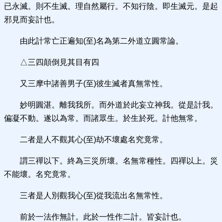
已永滅。則不生滅。理自然屬行。不知行陰。即生滅元。是起
邪見而妄計也。
由此計常亡正遍知(至)名為第二外道立圓常論。
△三四顛倒見其目有四
又三摩中諸善男子(至)彼生滅者真無常性。
妙明圓湛。離我我所。而外道於此妄立神我。從是計我。
偏凝不動。遂以為常。而諸眾生。於生於死。計他無常。
二者是人不觀其心(至)劫不壞處名究竟常。
謂三禪以下。終為三災所壞。名無常種性。四禪以上。災
不能壞。名究竟常。
三者是人別觀我心(至)從我流出名無常性。
前於一法作無計。此於一性作二計。皆妄計也。