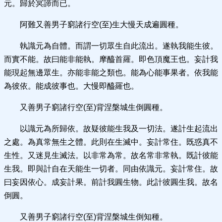
元。歸於冥諦而已。
阿難又善男子窮諸行空(至)生大慢天成遍圓種。
執識元為自體。而謂一切眾生自此流出。遂執我能生彼。
而實不能。故曰能非能執。摩醯首羅。即色頂魔王也。妄計我
能現起無邊眾生。亦能非能之類也。能為心能事果者。依我能
為彼依。能成彼事也。大慢即醯羅也。
又善男子窮諸行空(至)背涅槃城生倒圓種。
以識元為所歸依。故疑彼能生我及一切法。遂計生起流出
之處。為真常無生之體。此則在生滅中。妄計常住。既惑真不
生性。又迷見生滅法。以非常為常。故名常非常執。既計彼能
生我。即與計自在天能生一切者。同由依識元。妄計常住。故
曰妄因依心。成妄計果。前計我圓生物。此計彼圓生我。故名
倒圓。
又善男子窮諸行空(至)背涅槃城生倒知種。