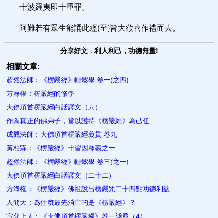
十波羅夷即十重罪。
阿難若有眾生能誦此經(至)皆大歡喜作禮而去。
分享好文，利人利己，功德無量!
相關文章:
超然法師：《楞嚴經》輕鬆學 卷一(之四)
方海權：楞嚴經的修學
大佛頂首楞嚴經白話譯文（六）
作為真正的佛弟子，當以護持《楞嚴經》為己任
成觀法師：大佛頂首楞嚴經義貫 卷九
黃柏霖：《楞嚴經》十習因釋義之一
超然法師：《楞嚴經》輕鬆學 卷三(之一)
大佛頂首楞嚴經白話譯文（二十二）
方海權：《楞嚴經》佛祖說出楞嚴咒二十四點功德利益
人間天：為什麼最先消亡的是《楞嚴經》？
宣化上人：《大佛頂首楞嚴經》卷一淺釋（4）