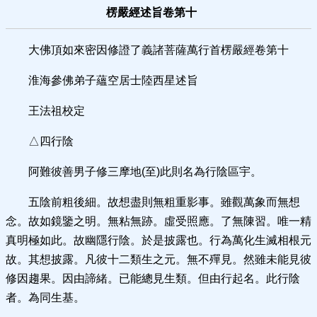
楞嚴經述旨卷第十
大佛頂如來密因修證了義諸菩薩萬行首楞嚴經卷第十
淮海參佛弟子蘊空居士陸西星述旨
王法祖校定
△四行陰
阿難彼善男子修三摩地(至)此則名為行陰區宇。
五陰前粗後細。故想盡則無粗重影事。雖觀萬象而無想
念。故如鏡鑒之明。無粘無跡。虛受照應。了無陳習。唯一精
真明極如此。故幽隱行陰。於是披露也。行為萬化生滅相根元
故。其想披露。凡彼十二類生之元。無不殫見。然雖未能見彼
修因趨果。因由諦緒。已能總見生類。但由行起名。此行陰
者。為同生基。