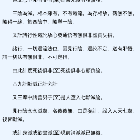
三陰為滅。相本雖有。不有遷流。為存相故。觀無不無。
隨得一緣。於四陰中。隨舉一陰。
又計諸行性遷訛故心發通悟有無俱非虛實失措。
諸行。一切遷流法也。因見行陰。遷訛不定。遂有邪悟。
謂一切法有無俱非。不可定指。
由此計度死後俱非(至)死後俱非心顛倒論。
△九計斷滅正計旁計
又三摩中諸善男子(至)是人墮入七斷滅論。
見行陰念念滅處。名後後無。由是妄計。設入人天七處。
後皆斷滅。
或計身滅或欲盡滅(至)現前消滅滅已無復。