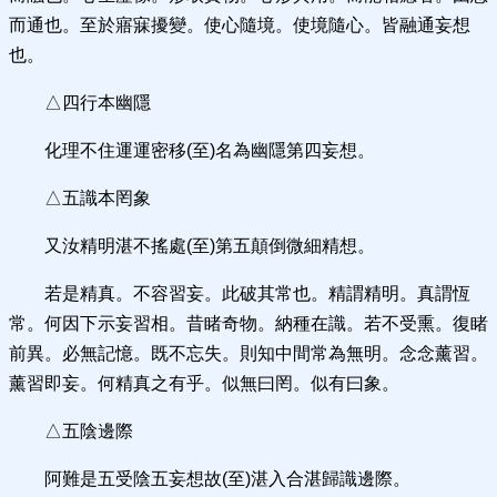
而通也。至於寤寐擾變。使心隨境。使境隨心。皆融通妄想
也。
△四行本幽隱
化理不住運運密移(至)名為幽隱第四妄想。
△五識本罔象
又汝精明湛不搖處(至)第五顛倒微細精想。
若是精真。不容習妄。此破其常也。精謂精明。真謂恆
常。何因下示妄習相。昔睹奇物。納種在識。若不受熏。復睹
前異。必無記憶。既不忘失。則知中間常為無明。念念薰習。
薰習即妄。何精真之有乎。似無曰罔。似有曰象。
△五陰邊際
阿難是五受陰五妄想故(至)湛入合湛歸識邊際。