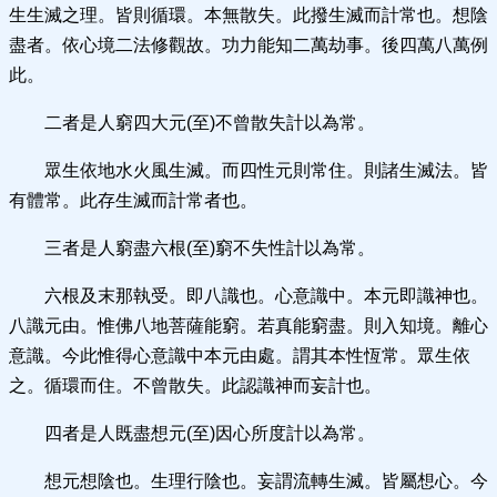
生生滅之理。皆則循環。本無散失。此撥生滅而計常也。想陰
盡者。依心境二法修觀故。功力能知二萬劫事。後四萬八萬例
此。
二者是人窮四大元(至)不曾散失計以為常。
眾生依地水火風生滅。而四性元則常住。則諸生滅法。皆
有體常。此存生滅而計常者也。
三者是人窮盡六根(至)窮不失性計以為常。
六根及末那執受。即八識也。心意識中。本元即識神也。
八識元由。惟佛八地菩薩能窮。若真能窮盡。則入知境。離心
意識。今此惟得心意識中本元由處。謂其本性恆常。眾生依
之。循環而住。不曾散失。此認識神而妄計也。
四者是人既盡想元(至)因心所度計以為常。
想元想陰也。生理行陰也。妄謂流轉生滅。皆屬想心。今