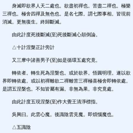
身滅即欲界人天二處也。欲盡初禪也。苦盡二禪也。極樂
三禪也。極舍四禪及無色也。是名七際。謂七際事相。皆現前
消滅。更無復生。終歸斷滅。
由此計度死後斷滅(至)死後斷滅心顛倒論。
△十計涅槃正計旁計
又三摩中諸善男子(至)如是循環五處究竟。
轉依者。轉生死為涅槃也。或於欲界。悟圓明理。遂以欲
界即轉依處。或以初禪離欲二禪離苦三禪極喜極舍即轉依處。
是謂五涅槃也。不知皆屬有漏。非無為果。非究竟處。
由此計度五現涅槃(至)作大覺王清淨標指。
吳興曰。此雲心魔。後識陰雲見魔。即煩惱魔也。
△五識陰