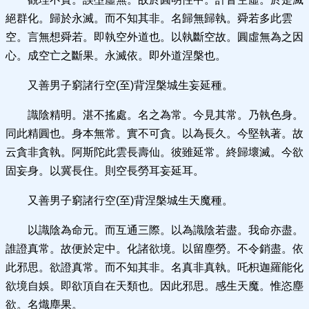
絕群化。歸於永滅。而不知其非。名歸無歸執。舜若多此雲
空。言無想舜若。即執空外道也。以執斷空故。圓虛無為之因
心。成空亡之斷果。永滅依。即外道涅槃也。
又善男子窮諸行空(至)背涅槃城生妄延種。
識陰精明。湛不搖處。名之為常。今見其常。乃執色身。
同此精圓也。身本無常。實不可貪。以為長久。今堅執著。故
云貪非貪執。阿斯陀此雲長壽仙。彼雖延常。終歸壞滅。今欲
固妄身。以冀長住。則空長勞耳妄延耳。
又善男子窮諸行空(至)背涅槃城生天魔種。
以識陰為命元。而互通三際。以為識陰若盡。我命亦盡。
誰證真常。故便於定中。化諸欲境。以留塵勞。不令銷盡。依
此邪思。欲證真常。而不知其非。名真非真執。吒枳迦羅能化
欲境自娛。即欲頂自在天類也。因此邪思。感生天魔。惟恣塵
欲。名熾塵果。