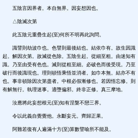
五陰言因界者。本自無界。因妄想因也。
△陰滅次第
此五陰元重疊生起(至)何所不明再此詢問。
識譬則劫波巾也。色譬則最後結也。結依巾有。故生因識
起。解因次第。故滅從色除。五陰生起。從細至粗。由迷知有
識。乃至由受有色也。滅則從粗至細。必破色而後受現。乃至
破行而後識現也。理則頓悟乘悟並消者。如巾本無。結亦不有
也。事非頓除因次第盡者。中根必假漸修也。若因悟忘修。則
有解無行。執理迷事。適墮偏邪。終非正修。真三摩地。
汝應將此妄想根元(至)知有涅槃不戀三界。
令以此義自覺覺他。永斷妄元。齊歸正果。
阿難若復有人遍滿十方(至)算數譬喻所不能及。