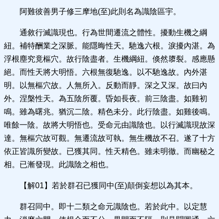
阿難彼善男子修三摩地(至)此則名為識陰區宇。
通敘行滅識現也。行為世間遷流之體性。擾動生機之綱
紐。補特酬業之深脈。能隱晦性天。馳逸六根。淚擾內湛。為
浮根塵究竟樞穴。故行陰盡者。生機綱紐。倏然隳裂。感應懸
絕。而性天將大明悟。六根無復馳逸。以不馳逸故。內外湛
明。以無樞穴故。人無所入。反動而靜。深之又深。故曰內
外。涅槃性天。為五陰所覆。昏如長夜。前三陰盡。如雞初
鳴。雖為曙兆。猶沉二陰。精色未分。此行陰盡。如雞後鳴。
唯餘一陰。故將大明悟也。受命元由識陰也。以行滅識現故深
達。無樞穴故可觀。無遷流故可執。無生機故不召。遂了十方
依正皆識所變故。已獲其同。性天精色。雖未明徹。而幽秘之
相。已漸發現。此識陰之相也。
【解01】若於群召已獲同中(至)顛倒妄想以為其本。
群召同中。即十二類之命元識陰也。若於此中。以定慧