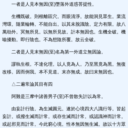
一者是人見本無因(至)墮落外道惑菩提性。
生機既破。則根離區穴。而眼清淨。故能洞見眾生。業流
灣環。隨業輪轉。不能自出。以其未脫識陰。定力有限。故八
萬劫外。冥無所見。以無所見故。計本無因也。生機全破。機
喻擾動。即行陰也。不為想陰所覆。故云全破。
二者是人見末無因(至)名為第一外道立無因論。
謬執生根。不達化理。以人竟為人。乃至黑竟為黑。無復
改移。因而例我。本不見道。末亦無成。故曰末無因也。
△二遍常論其目有四
阿難是三摩中諸善男子(至)不曾散失計以為常。
由妄計行陰。為生滅圓元。遂於心境四大八識行等。皆起
妄計。或撥生滅而計常。或存生滅而計常。或認識神而計常。
或起邪見而計常。今此窮心境。性本無因無生滅。故以十方眾