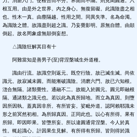
力。消磨六門。使根合而不分。界開而不隔。則見聞圓通。六
根互用。由是外之世界。內之身心。無復留礙。此識陰盡之相
也。性木一真。由塵隔越。性用之間。同異失準。名為命濁。
為識陰之體。故識盡則超之識。乃妄覺影明。原無自體。由顛
倒起。故名罔象虛無顛倒妄想。
△識陰狂解其目有十
阿難當知是善男子(至)背涅槃城生外道種。
識由行流。故識空則返元。既空行陰。故已滅生滅。尚依
識元。故寂滅未圓。而能漸破識陰。消磨六門。故已六知根。
淴合無隔。諸類覺性。通融不二。故能入於圓元。圓元即融根
隔。通諸類之識元也。若以此為真所歸地。而立為真因。則墮
因所因執。蓋真因非所。有所皆妄。娑毗外道。認阿賴耶識未
形之前冥然初相。為所歸真因。正同此也。以心有所得。果有
所歸。即因即果。皆墮所妄。所以違圓通背涅槃。今人於真
性。輒起識心。計因果生見解。有所得有所歸。皆則得於識