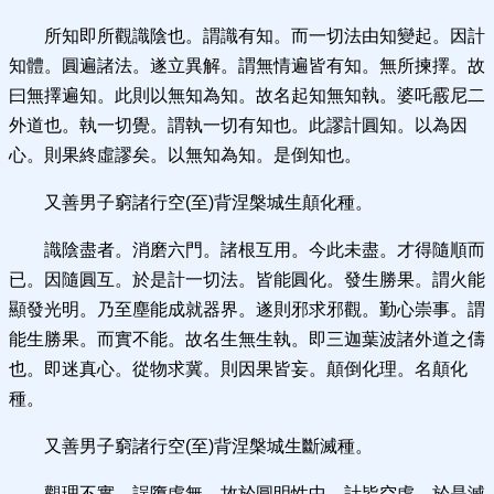
所知即所觀識陰也。謂識有知。而一切法由知變起。因計
知體。圓遍諸法。遂立異解。謂無情遍皆有知。無所揀擇。故
曰無擇遍知。此則以無知為知。故名起知無知執。婆吒霰尼二
外道也。執一切覺。謂執一切有知也。此謬計圓知。以為因
心。則果終虛謬矣。以無知為知。是倒知也。
又善男子窮諸行空(至)背涅槃城生顛化種。
識陰盡者。消磨六門。諸根互用。今此未盡。才得隨順而
已。因隨圓互。於是計一切法。皆能圓化。發生勝果。謂火能
顯發光明。乃至塵能成就器界。遂則邪求邪觀。勤心崇事。謂
能生勝果。而實不能。故名生無生執。即三迦葉波諸外道之儔
也。即迷真心。從物求冀。則因果皆妄。顛倒化理。名顛化
種。
又善男子窮諸行空(至)背涅槃城生斷滅種。
觀理不實。誤墮虛無。故於圓明性中。計皆空虛。於是滅