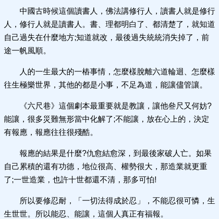
中國古時候這個讀書人，佛法講修行人，讀書人就是修行
人，修行人就是讀書人。書、理都明白了、都清楚了，就知道
自己過失在什麼地方;知道就改，最後過失統統消失掉了，前
途一帆風順。
人的一生最大的一樁事情，怎麼樣脫離六道輪迴、怎麼樣
往生極樂世界，其他的都是小事，不足為道，能讓儘管讓。
《六尺巷》這個劇本最重要就是教讓，讓他叄尺又何妨?
能讓，很多災難無形當中化解了;不能讓，放在心上的，決定
有報應，報應往往很殘酷。
報應的結果是什麼?仇愈結愈深，到最後家破人亡。如果
自己累積的還有功德，地位很高、權勢很大，那造業就更重
了;一世造業，也許十世都還不清，那多可怕!
所以要修忍耐，「一切法得成於忍」，不能忍很可憐，生
生世世。所以能忍、能讓，這個人真正有福報。