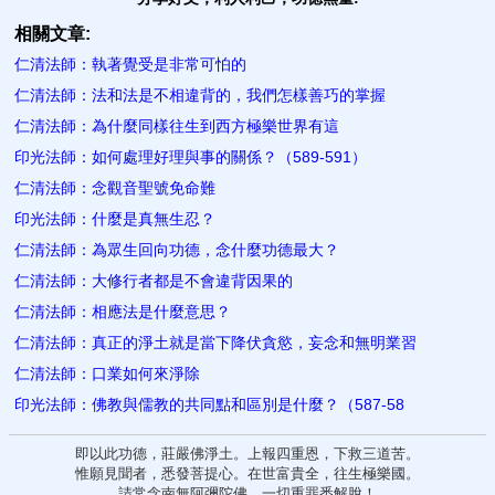
相關文章:
仁清法師：執著覺受是非常可怕的
仁清法師：法和法是不相違背的，我們怎樣善巧的掌握
仁清法師：為什麼同樣往生到西方極樂世界有這​
印光法師：如何處理好理與事的關係？（589-591）
仁清法師：念觀音聖號免​命難
印光法師：什麼是真無生忍？
仁清法師：為眾生回向功德，念什麼功德最大？
仁清法師：大修行者都是不會違背因果的
仁清法師：相應法是什麼意思？
仁清法師：真正的淨土就是當下降伏貪慾，妄念和無明業習
仁清法師：口業如何來淨除
印光法師：佛教與儒教的共同點和區別是什麼？（587-58
即以此功德，莊嚴佛淨土。上報四重恩，下救三道苦。
惟願見聞者，悉發菩提心。在世富貴全，往生極樂國。
請常念南無阿彌陀佛，一切重罪悉解脫！