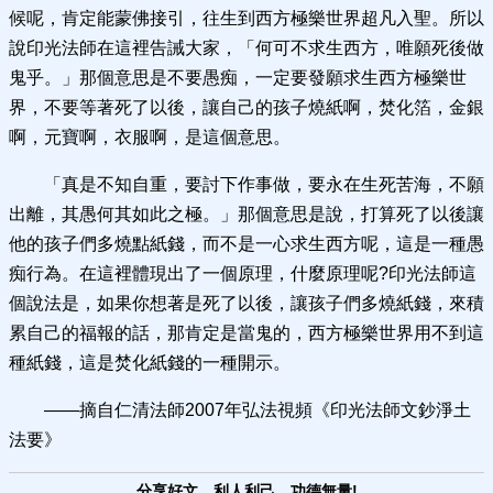
候呢，肯定能蒙佛接引，往生到西方極樂世界超凡入聖。所以
說印光法師在這裡告誡大家，「何可不求生西方，唯願死後做
鬼乎。」那個意思是不要愚痴，一定要發願求生西方極樂世
界，不要等著死了以後，讓自己的孩子燒紙啊，焚化箔，金銀
啊，元寶啊，衣服啊，是這個意思。
「真是不知自重，要討下作事做，要永在生死苦海，不願
出離，其愚何其如此之極。」那個意思是說，打算死了以後讓
他的孩子們多燒點紙錢，而不是一心求生西方呢，這是一種愚
痴行為。在這裡體現出了一個原理，什麼原理呢?印光法師這
個說法是，如果你想著是死了以後，讓孩子們多燒紙錢，來積
累自己的福報的話，那肯定是當鬼的，西方極樂世界用不到這
種紙錢，這是焚化紙錢的一種開示。
——摘自仁清法師2007年弘法視頻《印光法師文鈔淨土
法要》
分享好文，利人利己，功德無量!