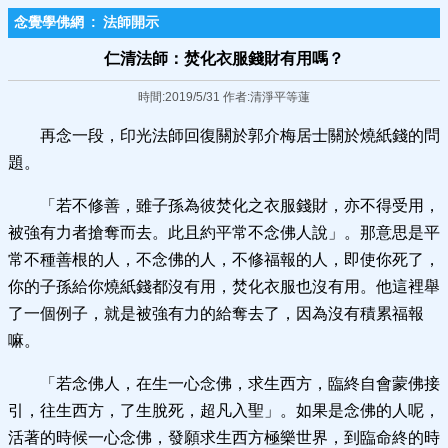
念覺學佛網
:
法師開示
仁清法師：焚化衣服錢財有用嗎？
時間:2019/5/31 作者:清淨平等蓮
再念一段，印光法師回復關於郭介梅居士關於燒紙錢的問
題。
「若不修善，雖子孫為彼焚化之衣服錢財，亦不得受用，
被強有力者搶奪而去。此且約平常不念佛人說」。那意思是平
常不種善根的人，不念佛的人，不修福報的人，即使你死了，
你的子孫給你燒紙錢都沒有用，焚化衣服也沒有用。他這裡舉
了一個例子，就是被強有力的給奪去了，因為沒有積累福報
嘛。
「若念佛人，在生一心念佛，求生西方，臨終自會蒙佛接
引，往生西方，了生脫死，超凡入聖」。如果是念佛的人呢，
活著的時候一心念佛，發願求生西方極樂世界，到臨命終的時