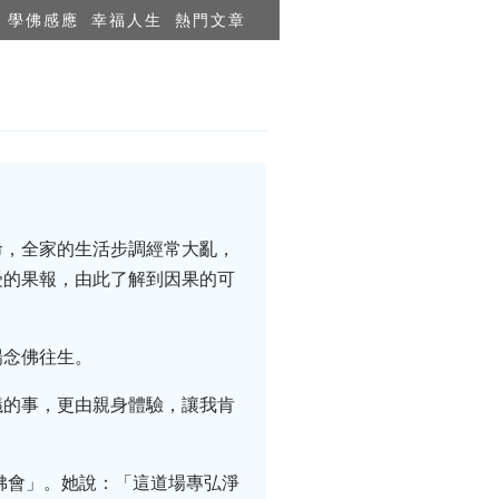
學佛感應
幸福人生
熱門文章
命，全家的生活步調經常大亂，
受的果報，由此了解到因果的可
場念佛往生。
議的事，更由親身體驗，讓我肯
佛會」。她說：「這道場專弘淨