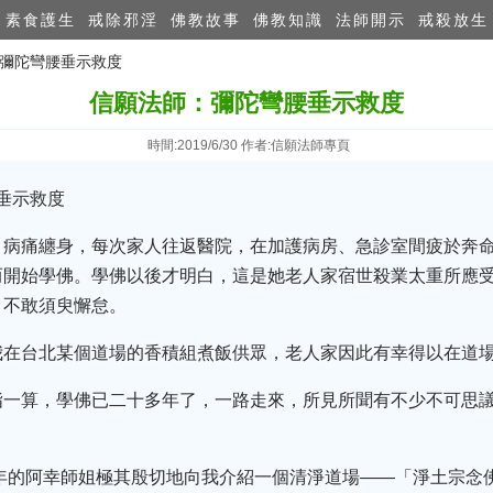
素食護生
戒除邪淫
佛教故事
佛教知識
法師開示
戒殺放生
：彌陀彎腰垂示救度
信願法師：彌陀彎腰垂示救度
時間:2019/6/30 作者:信願法師專頁
 垂示救度
、病痛纏身，每次家人往返醫院，在加護病房、急診室間疲於奔
而開始學佛。學佛以後才明白，這是她老人家宿世殺業太重所應
，不敢須臾懈怠。
我在台北某個道場的香積組煮飯供眾，老人家因此有幸得以在道
指一算，學佛已二十多年了，一路走來，所見所聞有不少不可思
多年的阿幸師姐極其殷切地向我介紹一個清淨道場——「淨土宗念