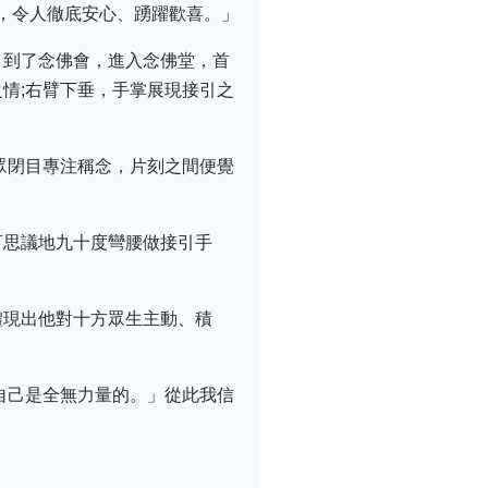
法，令人徹底安心、踴躍歡喜。」
。到了念佛會，進入念佛堂，首
情;右臂下垂，手掌展現接引之
眾閉目專注稱念，片刻之間便覺
可思議地九十度彎腰做接引手
體現出他對十方眾生主動、積
自己是全無力量的。」從此我信