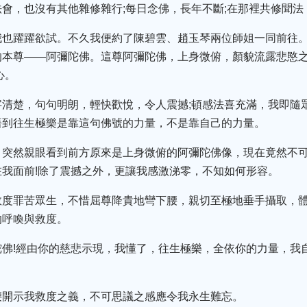
會，也沒有其他雜修雜行;每日念佛，長年不斷;在那裡共修聞
我也躍躍欲試。不久我便約了陳碧雲、趙玉琴兩位師姐一同前往
本尊——阿彌陀佛。這尊阿彌陀佛，上身微俯，顏貌流露悲愍之
心。
字清楚，句句明朗，輕快歡悅，令人震撼;頓感法喜充滿，我即隨
悟到往生極樂是靠這句佛號的力量，不是靠自己的力量。
，突然親眼看到前方原來是上身微俯的阿彌陀佛像，現在竟然不
我面前!除了震撼之外，更讓我感激涕零，不知如何形容。
救度罪苦眾生，不惜屈尊降貴地彎下腰，親切至極地垂手攝取，
的呼喚與救度。
陀佛!經由你的慈悲示現，我懂了，往生極樂，全依你的力量，我
。
腰開示我救度之義，不可思議之感應令我永生難忘。