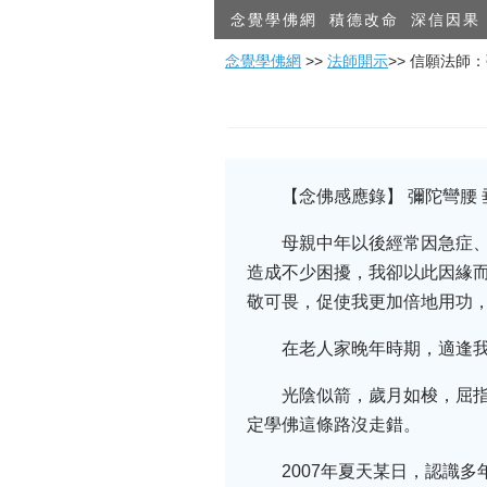
念覺學佛網
積德改命
深信因果
念覺學佛網
>>
法師開示
>> 信願法師
【念佛感應錄】 彌陀彎腰
母親中年以後經常因急症
造成不少困擾，我卻以此因緣
敬可畏，促使我更加倍地用功
在老人家晚年時期，適逢
光陰似箭，歲月如梭，屈
定學佛這條路沒走錯。
2007年夏天某日，認識