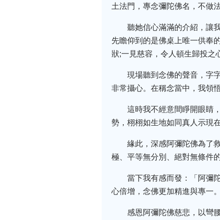
土法門，專念彌陀佛名，不做法
聽她信心滿滿的介紹，讓
先瞻仰到的是佛桌上唯一供奉的
狀;一見慈容，令人頓生歸投之
現場聽到念佛的聲音，字
非常攝心。在稱念當中，我領
這時我不經意間睜開眼睛
勢，栩栩如生地如同真人示現在
緣此，深感阿彌陀佛為了
極、平等無分別、絕對無條件
當下我有感而發：「阿彌
心倍增，念佛更加精進與專一
感恩阿彌陀佛慈悲，以彎