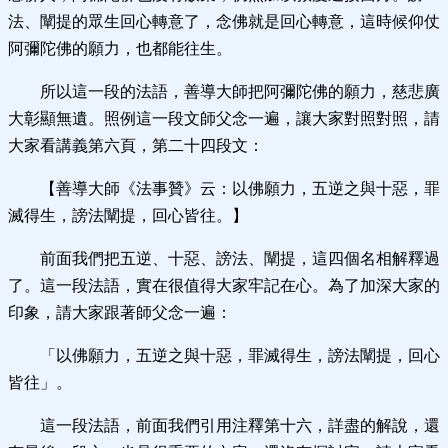
法、闡提的眾生回心轉意了，念佛就是回心轉意，這時候仰仗
阿彌陀佛的願力，也都能往生。
所以這一段的法語，善導大師把阿彌陀佛的願力，慈悲廣
大彰顯無遺。照例這一段文師父念一遍，讓大家對照對照，請
大家看講義第六頁，第二十四段文：
【善導大師《法事贊》云：以佛願力，五逆之與十惡，罪
滅得生，謗法闡提，回心皆往。】
前面我們把五逆、十惡、謗法、闡提，這四個名相解釋過
了。這一段法語，實在很值得大家牢記在心。為了加深大家的
印象，請大家跟著師父念一遍：
「以佛願力，五逆之與十惡，罪滅得生，謗法闡提，回心
皆往」。
這一段法語，前面我們引用注釋第十六，詳盡的解說，還