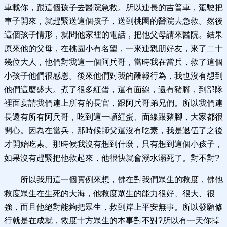
車載你，跟這個孩子去醫院急救。所以連長的吉普車，駕駛把
車子開來，就趕緊送這個孩子，送到桃園的醫院去急救。然後
這個孩子情形，就問他家裡的電話，把他父母請來醫院。結果
原來他的父母，在桃園小有名望，一來連親朋好友，來了二十
幾位大人，他們對我這一個阿兵哥，當時我在當兵，救了這個
小孩子他們很感恩。後來他們對我的酬報行為，我也沒有想到
他們這麼盛大。煮了很多紅蛋，還有面線，還有豬腳，到部隊
裡面宴請我們連上所有的長官，跟阿兵哥弟兄們。所以我們連
長還有所有阿兵哥，吃到這一頓紅蛋、面線跟豬腳，大家都很
開心。因為在當兵，那時候師父還沒有吃素，我是退伍了之後
才開始吃素。那時候我沒有想到什麼，只有想到這個小孩子，
如果沒有趕緊把他救起來，他很快就會溺水溺死了。對不對?
所以我用這一個實例來想，佛在對我們眾生的救度，佛他
救度眾生在生死的大海，他救度眾生的能力很好、很大、很
強，而且他絕對能夠把眾生，救到岸上平安無事。所以發願修
行就是在成就，救度十方眾生的本事對不對?所以有一天你掉