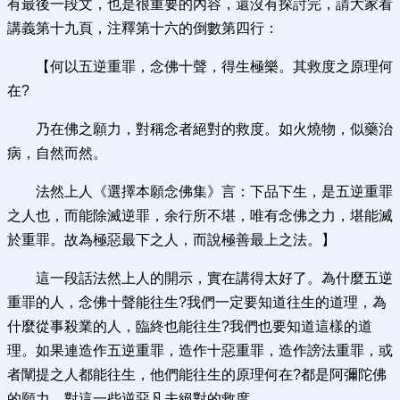
有最後一段文，也是很重要的內容，還沒有探討完，請大家看
講義第十九頁，注釋第十六的倒數第四行：
【何以五逆重罪，念佛十聲，得生極樂。其救度之原理何
在?
乃在佛之願力，對稱念者絕對的救度。如火燒物，似藥治
病，自然而然。
法然上人《選擇本願念佛集》言：下品下生，是五逆重罪
之人也，而能除滅逆罪，余行所不堪，唯有念佛之力，堪能滅
於重罪。故為極惡最下之人，而說極善最上之法。】
這一段話法然上人的開示，實在講得太好了。為什麼五逆
重罪的人，念佛十聲能往生?我們一定要知道往生的道理，為
什麼從事殺業的人，臨終也能往生?我們也要知道這樣的道
理。如果連造作五逆重罪，造作十惡重罪，造作謗法重罪，或
者闡提之人都能往生，他們能往生的原理何在?都是阿彌陀佛
的願力，對這一些逆惡凡夫絕對的救度。