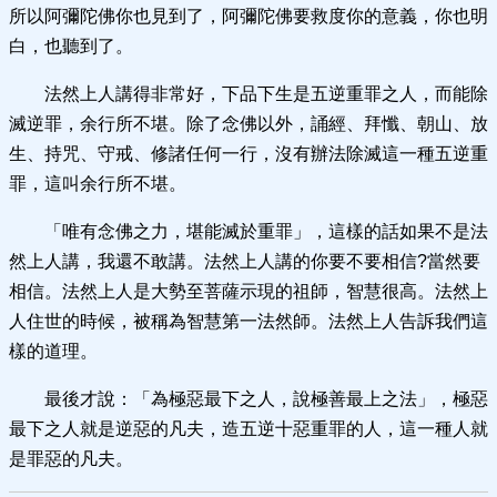
所以阿彌陀佛你也見到了，阿彌陀佛要救度你的意義，你也明
白，也聽到了。
法然上人講得非常好，下品下生是五逆重罪之人，而能除
滅逆罪，余行所不堪。除了念佛以外，誦經、拜懺、朝山、放
生、持咒、守戒、修諸任何一行，沒有辦法除滅這一種五逆重
罪，這叫余行所不堪。
「唯有念佛之力，堪能滅於重罪」，這樣的話如果不是法
然上人講，我還不敢講。法然上人講的你要不要相信?當然要
相信。法然上人是大勢至菩薩示現的祖師，智慧很高。法然上
人住世的時候，被稱為智慧第一法然師。法然上人告訴我們這
樣的道理。
最後才說：「為極惡最下之人，說極善最上之法」，極惡
最下之人就是逆惡的凡夫，造五逆十惡重罪的人，這一種人就
是罪惡的凡夫。