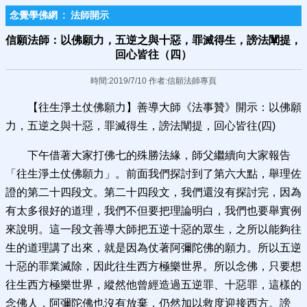
念覺學佛網
:
法師開示
信願法師：以佛願力，五逆之與十惡，罪滅得生，謗法闡提，
回心皆往（四）
時間:2019/7/10 作者:信願法師專頁
【往生淨土仗佛願力】善導大師《法事贊》開示：以佛願
力，五逆之與十惡，罪滅得生，謗法闡提，回心皆往(四)
下午借著大家打佛七的殊勝法緣，師父繼續向大家報告
「往生淨土仗佛願力」。前面我們探討到了第六大點，舉理佐
證的第二十四段文。第二十四段文，我們還沒有探討完，因為
有太多很好的道理，我們不但要把理論明白，我們也要舉實例
來說明。這一段文善導大師把五逆十惡的眾生，之所以能夠往
生的道理講了出來，就是因為仗著阿彌陀佛的願力。所以五逆
十惡的罪業滅除，因此往生西方極樂世界。所以念佛，只要想
往生西方極樂世界，縱然他曾經造過五逆罪、十惡罪，這樣的
念佛人，阿彌陀佛也沒有放棄，仍然加以救度迎接西方。謗