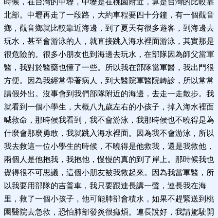
時候，在台灣的中壢，中壢是在桃園附近，算是台灣的比較靠
北部。中壢再走了一段路，大約車程要四十分鐘，有一個觀音
鄉，觀音鄉就比較靠近海邊，到了夏天有很多遊客，到海邊去
玩水，甚至會游泳的人，就直接跳入海水裡面游泳，其實那是
很危險的。很多小朋友也到海邊去玩水，在部隊因為師父當軍
醫，我對於醫藥也懂了一些。所以我在部隊當軍醫，我出門很
方便。因為我經常帶著病人，到大醫院軍醫院轉診，所以常常
請假外出。沒事會到我們部隊附近的海邊，去走一走散步。我
就看到一個小學生，大概八九歲左右的小孩子，掉入海水裡面
喊救命，那時候我看到，我不會游泳，我那時候也不曉得是為
什麼會那麼勇敢，我就跳入海水裡面。因為我不會游泳，所以
我去救這一位小學生的時候，不曉得是他救我，還是我救他，
兩個人是他抱我，我抱他，慢慢的真的到了岸上。那時候我也
覺得很不可思議，這個小朋友被我救起來。因為我當軍醫，所
以我要用部隊的吉普車，我只要跟連長講一聲，連長我在海
里，救了一個小孩子，他可能肺部會積水，如果不趕緊送到桃
園醫院去急救，恐怕肺部發炎很痲煩。連長說好，我請駕駛開