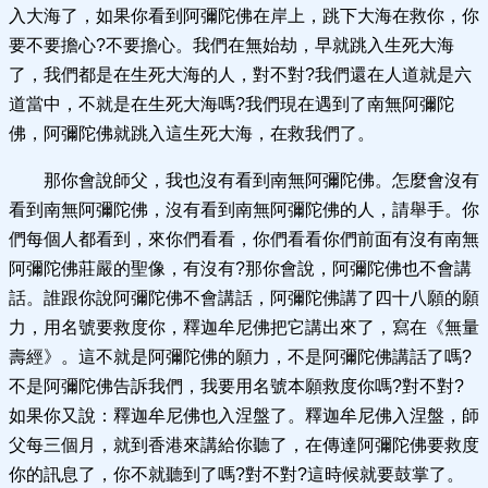
入大海了，如果你看到阿彌陀佛在岸上，跳下大海在救你，你
要不要擔心?不要擔心。我們在無始劫，早就跳入生死大海
了，我們都是在生死大海的人，對不對?我們還在人道就是六
道當中，不就是在生死大海嗎?我們現在遇到了南無阿彌陀
佛，阿彌陀佛就跳入這生死大海，在救我們了。
那你會說師父，我也沒有看到南無阿彌陀佛。怎麼會沒有
看到南無阿彌陀佛，沒有看到南無阿彌陀佛的人，請舉手。你
們每個人都看到，來你們看看，你們看看你們前面有沒有南無
阿彌陀佛莊嚴的聖像，有沒有?那你會說，阿彌陀佛也不會講
話。誰跟你說阿彌陀佛不會講話，阿彌陀佛講了四十八願的願
力，用名號要救度你，釋迦牟尼佛把它講出來了，寫在《無量
壽經》。這不就是阿彌陀佛的願力，不是阿彌陀佛講話了嗎?
不是阿彌陀佛告訴我們，我要用名號本願救度你嗎?對不對?
如果你又說：釋迦牟尼佛也入涅盤了。釋迦牟尼佛入涅盤，師
父每三個月，就到香港來講給你聽了，在傳達阿彌陀佛要救度
你的訊息了，你不就聽到了嗎?對不對?這時候就要鼓掌了。