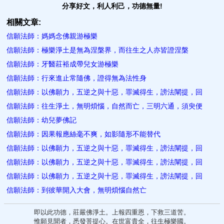
分享好文，利人利己，功德無量!
相關文章:
信願法師：媽媽念佛親游極樂
信願法師：極樂淨土是無為涅槃界，而往生之人亦皆證涅槃
信願法師：牙醫莊裕成帶兒女游極樂
信願法師：行來進止常隨佛，證得無為法性身
信願法師：以佛願力，五逆之與十惡，罪滅得生，謗法闡提，回
信願法師：往生淨土，無明煩惱，自然而亡，三明六通，須臾便
信願法師：幼兒夢佛記
信願法師：因果報應絲毫不爽，如影隨形不能替代
信願法師：以佛願力，五逆之與十惡，罪滅得生，謗法闡提，回
信願法師：以佛願力，五逆之與十惡，罪滅得生，謗法闡提，回
信願法師：以佛願力，五逆之與十惡，罪滅得生，謗法闡提，回
信願法師：到彼華開入大會，無明煩惱自然亡
即以此功德，莊嚴佛淨土。上報四重恩，下救三道苦。
惟願見聞者，悉發菩提心。在世富貴全，往生極樂國。