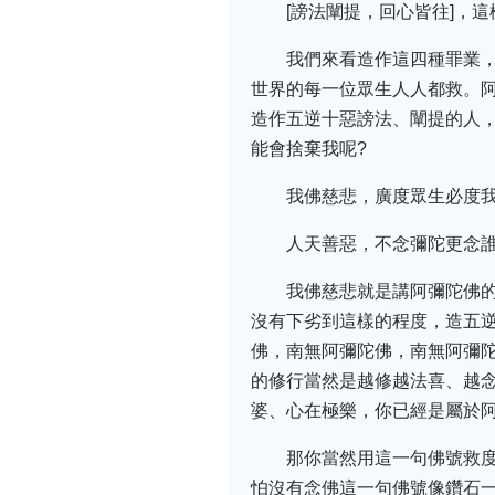
[謗法闡提，回心皆往]，
我們來看造作這四種罪業
世界的每一位眾生人人都救。
造作五逆十惡謗法、闡提的人
能會捨棄我呢?
我佛慈悲，廣度眾生必度
人天善惡，不念彌陀更念
我佛慈悲就是講阿彌陀佛
沒有下劣到這樣的程度，造五
佛，南無阿彌陀佛，南無阿彌
的修行當然是越修越法喜、越
婆、心在極樂，你已經是屬於
那你當然用這一句佛號救
怕沒有念佛這一句佛號像鑽石