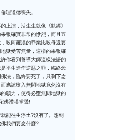
、倫理道德喪失。
再的上演，活生生就像《觀經》
的果報確實非常的慘烈，而且五
重，殺阿羅漢的罪業比殺母還要
間地獄受苦無量，這樣的果報確
或許你看到善導大師這樣法語的
就是平生造作逆惡之罪，臨終念
到佛法，臨終要死了，只剩下念
，而應該墮入無間地獄竟然沒有
佛的願力，使得必墮無間地獄的
陀佛讚嘆掌聲!
就能往生淨土?沒有了。想到
佛我們要念什麼?