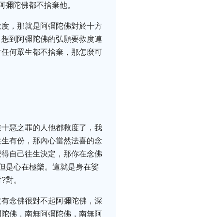
阿彌陀佛都不捨棄他。
救度，那就是阿彌陀佛對於十方
，想到阿彌陀佛的弘願要救度連
方任何眾生都不捨棄，那怎麼可
逆十惡之罪的人他都救度了，我
往生有份，那內心當然法喜的念
覺得自己往生決定，那你在念佛
但是心在極樂。這就是身在娑
?對。
沒有念佛很對不起阿彌陀佛，深
彌陀佛，南無阿彌陀佛，南無阿