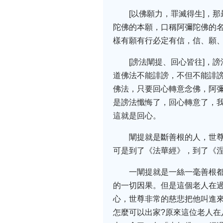
[以佛願力，罪滅得生]，
陀佛的本願，口稱阿彌陀佛的
樣有願有行必定有信，信、願
[謗法闡提、回心皆往]，
道佛法不能誹謗，不但不能誹
佛法，只要回心轉意念佛，阿
是謗法懺悔了，回心轉意了，
這就是回心。
闡提就是斷善根的人，世
可是到了《法華經》，到了《
一闡提就是一絲一毫善根
的一切因果。但是這個老人在
心，世尊非常的慈悲把他叫進
怎麼可以出家?原來這位老人