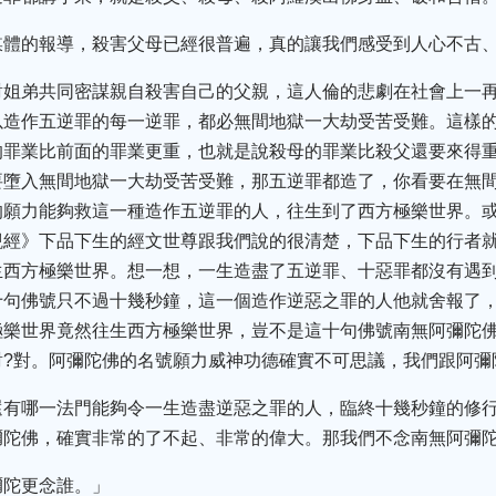
媒體的報導，殺害父母已經很普遍，真的讓我們感受到人心不古
對姐弟共同密謀親自殺害自己的父親，這人倫的悲劇在社會上一
以造作五逆罪的每一逆罪，都必無間地獄一大劫受苦受難。這樣
的罪業比前面的罪業更重，也就是說殺母的罪業比殺父還要來得
要墮入無間地獄一大劫受苦受難，那五逆罪都造了，你看要在無
的願力能夠救這一種造作五逆罪的人，往生到了西方極樂世界。
觀經》下品下生的經文世尊跟我們說的很清楚，下品下生的行者
生西方極樂世界。想一想，一生造盡了五逆罪、十惡罪都沒有遇
十句佛號只不過十幾秒鐘，這一個造作逆惡之罪的人他就舍報了
極樂世界竟然往生西方極樂世界，豈不是這十句佛號南無阿彌陀
?對。阿彌陀佛的名號願力威神功德確實不可思議，我們跟阿彌
還有哪一法門能夠令一生造盡逆惡之罪的人，臨終十幾秒鐘的修行
彌陀佛，確實非常的了不起、非常的偉大。那我們不念南無阿彌陀
彌陀更念誰。」