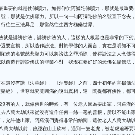
那最重要的就是仗佛願力。如何仰仗阿彌陀佛願力，那就是最重
名號，那就是仗佛願力。所以一句一句阿彌陀佛的名號直下念去
、行往生三法具足，那當然往生西方極樂世界。
謗法就是誹謗佛法，誹謗佛法的人，這樣的人根器也是非常的下
謗還要宣揚，所以造作謗法。對於學佛的人而言，實在是明知不
彌陀佛的名號慈悲願力可以將謗法之罪消除，使得謗法之人念佛
我以前造作誹謗佛法的罪業不對，我現在要好好的念佛弘揚佛法
尊在還沒有講《法華經》、《涅槃經》之前，四十初年的宣揚佛
涅槃經》，世尊就究竟圓滿的說出真相，連一闡提都有佛性，都
都沒有的人，就像佛世的時候，有一位老人因為要出家，阿羅漢
過去八萬大劫以來從沒有造作任何一絲一毫的善根，所以不能出
來，允許他出家。阿羅漢們覺得非常的納悶，這位老人八萬大劫
在八萬大劫以前，曾經在山上砍材，遇到一隻老虎，被老虎追著要