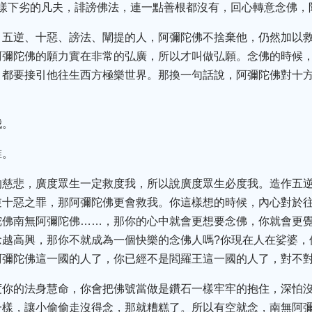
這樣下劣的凡夫，誹謗佛法，連一點善根都沒有，回心轉意念佛，
，五逆、十惡、謗法、闡提的人，阿彌陀佛不捨棄他，仍然加以
阿彌陀佛的願力實在非常的弘廣，所以才叫做弘願。念佛的時候
，都要接引他往生西方極樂世界。那換一句話說，阿彌陀佛對十
我。
誰。
的慈悲，廣度眾生一定救度我，所以說廣度眾生必度我。造作五
逆十惡之罪，那阿彌陀佛更會救我。你這樣想的時候，內心對於
陀佛南無阿彌陀佛……，那你的心中就會更想要念佛，你就會更
念越高興，那你不就成為一個快樂的念佛人嗎?你現在人在娑婆，
阿彌陀佛這一國的人了，你已經不是閻羅王這一國的人了，對不對
度你的法身慧命，你會把佛號當做是鑽石一樣牢牢的抱住，深怕
一樣，讓小偷偷走沒得念，那就糟糕了。所以有空就念，南無阿