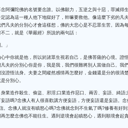
不念阿彌陀佛的名號要念誰。以佛願力，五逆之與十惡，罪滅得
一定認為這一種人他下地獄好了，幹嘛要救他。像這麼下劣的凡
我們凡夫的分別心才會這樣想，佛的大悲心是不忍眾生苦。因為
體不二，就是《華嚴經》所說的兩句話：
別。」
的心中你就是他，所以於諸眾生視若自己，是佛菩薩的心境。證
們凡夫的分別心你是你，我是我，我們很難將別人當做自己。我
們沒證悟法身。夫妻之間縱然感情再怎麼好，金錢還是分的很清楚
就是分別心。
身業造作殺生、偷盜、邪淫;口業造作惡口、兩舌、妄語、綺語
妄語嗎?念佛人有人很喜歡講方便妄語，方便妄語還是妄語。念
信。念佛人就沒有瞋怒心嗎?念佛就念到不生氣了嗎?修養有好到
們再怎麼念佛也不能往生。遇到逆境會起瞋怒心，遇到順境會起