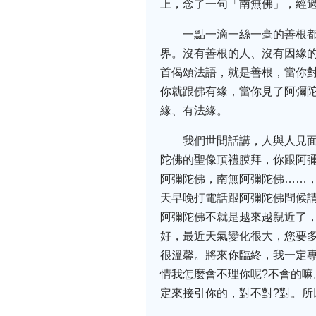
上，念了一句「南無佛」，經
一點一滴一絲一毫的善根
界。沒有善根的人、沒有因緣
首偈頌法語，就是善根，當你
你就跟佛有緣，當你見了阿彌
緣、有法緣。
我們世間話講，人與人見
陀佛的聖像頂禮膜拜，你跟阿
阿彌陀佛，南無阿彌陀佛……，
天早晚打電話跟阿彌陀佛問候
阿彌陀佛不就是越來越親近了
好，最近天氣變化很大，您要
很溫馨。將來你臨終，我一定
情我怎麼會不理你呢?不會的嘛
定來接引你的，對不對?對。所