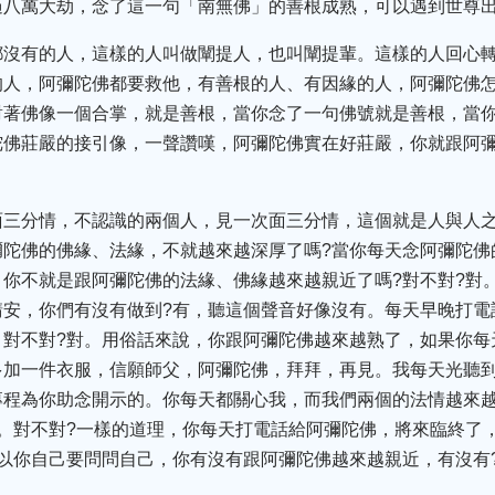
過八萬大劫，念了這一句「南無佛」的善根成熟，可以遇到世尊
都沒有的人，這樣的人叫做闡提人，也叫闡提輩。這樣的人回心
的人，阿彌陀佛都要救他，有善根的人、有因緣的人，阿彌陀佛怎
對著佛像一個合掌，就是善根，當你念了一句佛號就是善根，當
陀佛莊嚴的接引像，一聲讚嘆，阿彌陀佛實在好莊嚴，你就跟阿
面三分情，不認識的兩個人，見一次面三分情，這個就是人與人
彌陀佛的佛緣、法緣，不就越來越深厚了嗎?當你每天念阿彌陀佛
你不就是跟阿彌陀佛的法緣、佛緣越來越親近了嗎?對不對?對
請安，你們有沒有做到?有，聽這個聲音好像沒有。每天早晚打電
，對不對?對。用俗話來說，你跟阿彌陀佛越來越熟了，如果你每
多加一件衣服，信願師父，阿彌陀佛，拜拜，再見。我每天光聽
專程為你助念開示的。你每天都關心我，而我們兩個的法情越來
。對不對?一樣的道理，你每天打電話給阿彌陀佛，將來臨終了
以你自己要問問自己，你有沒有跟阿彌陀佛越來越親近，有沒有