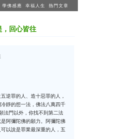
學佛感應
幸福人生
熱門文章
提，回心皆往
往
造五逆罪的人、造十惡罪的人，
們冷靜的想一法，佛法八萬四千
願法門以外，你找不到第二法
就是阿彌陀佛的願力。阿彌陀佛
人可以說是罪業最深重的人，五
。