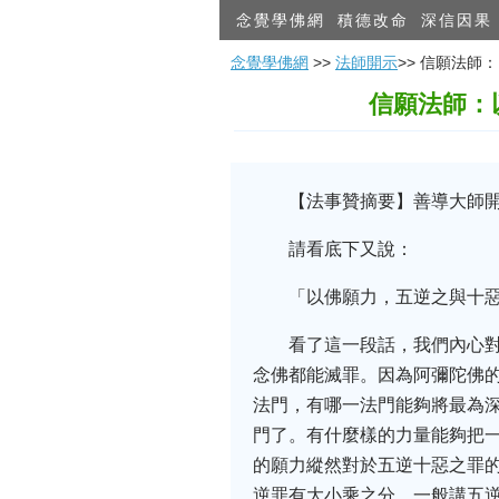
念覺學佛網
積德改命
深信因果
念覺學佛網
>>
法師開示
>> 信願法
信願法師：
【法事贊摘要】善導大師
請看底下又說：
「以佛願力，五逆之與十
看了這一段話，我們內心
念佛都能滅罪。因為阿彌陀佛
法門，有哪一法門能夠將最為
門了。有什麼樣的力量能夠把
的願力縱然對於五逆十惡之罪
逆罪有大小乘之分，一般講五