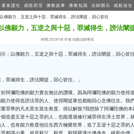
素食護生
戒除邪淫
佛教故事
佛教知識
法師開示
戒殺放生
師：以佛願力，五逆之與十惡，罪滅得生，謗法闡提，回心皆往
以佛願力，五逆之與十惡，罪滅得生，謗法闡
時間:2019/7/6 作者:信願法師專頁
開示：以佛願力，五逆之與十惡，罪滅得生，謗法闡提，回心皆
惡，罪滅得生，謗法闡提，回心皆往。」
對於阿彌陀佛的願力實在無比的讚嘆。因為阿彌陀佛的願力使得
的願力使得造謗法罪的人、使得闡提輩也都能回心念佛往生。我
深重罪孽的凡夫眾生當生救度、得以解脫?我想除了阿彌陀佛的本
一個造盡五逆十惡之罪的人，也能透過修行滅罪得生淨土世界，
的人，也有能力救度他往生西方極樂世界，造了五逆十惡之罪的
逆罪都講小乘，就是殺父、殺母、殺阿羅漢出佛身血、破和合僧