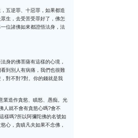
生，五逆罪、十惡罪，如果都造
夫眾生，去受苦受罪好了，佛怎
每一位諸佛如來都證悟法身，法
悟法身的佛菩薩有這樣的心境，
們看到別人有病痛，我們也很難
，對不對?對。你的錢就是我
;意業造作貪慾、瞋怒、愚痴。光
佛人就不會有貪慾心嗎?會不
這樣嗎?所以阿彌陀佛的名號如
貪慾心，貪瞋凡夫如果不念佛，