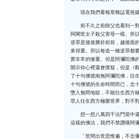
現在我們看報章雜誌電視
前不久之前師父也看到一
阿闍世太子殺父害母一樣。所
逆罪是後後勝於前前，越後面
來得重。所以每造一種逆罪都
實非常的慘重。但是阿彌陀佛
開示你心裡還會懷疑，但是《
了十句佛號南無阿彌陀佛，往
十句佛號的生命時間而已，念
墮入無間地獄，不能往生西方
罪人往生西方極樂世界，對不對
想一想八萬四千法門當中
這樣的佛法，我們不禁讚嘆阿
「世間出世思惟遍，不念