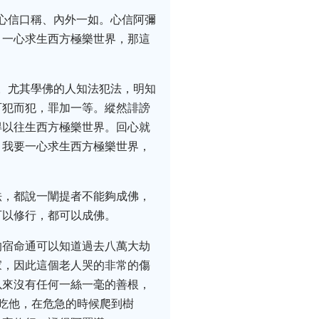
要心信口稱、內外一如。心信阿彌
，一心求生西方極樂世界，那這
劣。尤其學佛的人知法犯法，明知
可犯而犯，罪加一等。縱然誹謗
得以往生西方極樂世界。回心就
，我要一心求生西方極樂世界，
法，都說一闡提者不能夠成佛，
可以修行，都可以成佛。
的宿命通可以知道過去八萬大劫
家，因此這個老人哭的非常的傷
以來沒有任何一絲一毫的善根，
吃他，在危急的時候爬到樹