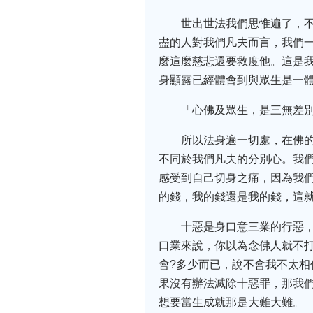
世出世法我們思惟遍了，
盡的人對我們凡夫而言，我們
麼這麼慈悲還要救度他。這是
身顯露已經體會到與眾生是一
「心佛及眾生，是三無差
所以法身遍一切處，在佛
不同於我們凡夫的分別心。我
感受到自己切身之痛，因為我
的錢，我的錢還是我的錢，這
十惡是身口意三業的行惡，
口業來說，你以為念佛人就不打
會?多少而已，說不會我不太相
果沒有辦法滅除十惡罪，那我
想要當生成就那是大難大難。