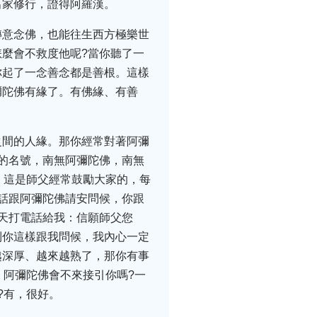
出家修行，證得阿羅漢。
轉意念佛，也能往生西方極樂世
麼會不救度他呢?當你聽了一
你起了一念善念都是善根。這樣
彌陀佛有緣了。有佛緣、有善
之間的人緣。那你經常對著阿彌
的名號，南無阿彌陀佛，南無
。這是師父經常鼓勵大家的，每
話跟阿彌陀佛請安問候，你跟
天打電話給我：信願師父您
到你這樣跟我問候，我內心一定
越深厚、越來越熟了，那你有事
，阿彌陀佛會不來接引你嗎?一
?有，很好。