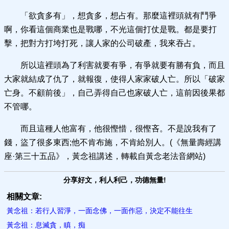
‌「欲貪多有」，想貪多，想占有。那麼這裡頭就有鬥爭
啊，你看這個商業也是戰哪，不光這個打仗是戰。都是要打
擊，把對方打垮打死，讓人家的公司破產，我來吞占。
所以這裡頭為了利害就要有爭，有爭就要有勝有負，而且
大家就結成了仇了，就報復，使得人家家破人亡。所以‌「破家
亡身。不顧前後」，自己弄得自己也家破人亡，這前因後果都
不管哪。
而且這種人他富有，他很慳惜，很慳吝。不是說我有了
錢，盜了很多東西;他不肯布施，不肯給別人。(《無量壽經講
座·第三十五品》，黃念祖講述，轉載自黃念老法音網站)
分享好文，利人利己，功德無量!
相關文章:
黃念祖：若行人習淨，一面念佛，一面作惡，決定不能往生
黃念祖：息滅貪，瞋，痴