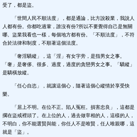
受了，都是盜。
‌「世間人民不順法度」，都是通論，比方說殺業，我說人
人都有份。你都吃過葷，誰沒有份?所以不要覺得自己是無關
哪。盜業我看也一樣，每個地方都有份。‌「不順法度」，不符
合於法律和制度，不順著這個法度。
‌「奢淫驕縱」，這‌「淫」有女字旁，是指男女之事。‌
「奢」是奢侈、很多、過度，過度的貪戀男女之事。‌「驕縱」
是驕橫放縱。
‌「任心自恣」，就讓這個心，隨著這個心縱情於享受快
樂。
‌「居上不明。在位不正。陷人冤枉。損害忠良」，這都是
擱在盜戒裡頭了。在上位的人，過去做宰相的人，這樣的人，
不明白，你不能選賢與能，你任人不是唯賢，任人唯親哪，這
就是‌「盜」。