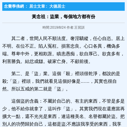
念覺學佛網
:
居士文章
:
大德居士
黃念祖：盜業，每個地方都有份
時間:2019/8/24 作者:王習訓
其二者，世間人民不順法度。奢淫驕縱，任心自恣。居上
不明。在位不正。陷人冤枉。損害忠良。心口各異，機偽多
端。尊卑中外，更相欺誑。瞋恚愚痴，欲自厚己。欲貪多有，
利害勝負。結忿成讎。破家亡身。不顧前後。
第二、是‌「盜」業。這個‌「殺」裡頭很乾淨，都說的是
殺;‌「盜」裡頭，我們就看見這個好像是……，其實也很自
然。所以五戒的第二就是‌「盜」。
這個盜的含義：不屬於自己的、有主的東西，不管是多是
少，他不給你就拿了，這叫作‌「盜」。其實我們現在還應當再
擴大一點，還不光光是東西，連這種美名、名譽都屬於盜。把
別人的功勞歸於自己，這都是盜;不應該我享受的東西，我享