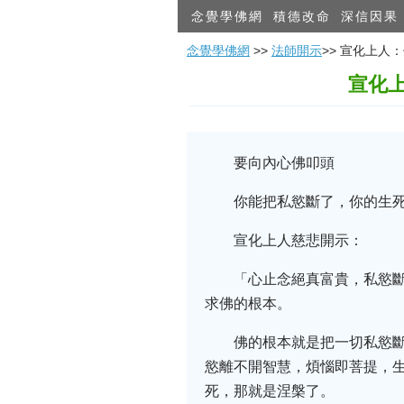
念覺學佛網
積德改命
深信因果
念覺學佛網
>>
法師開示
>> 宣化上
宣化
要向內心佛叩頭
你能把私慾斷了，你的生
宣化上人慈悲開示：
「心止念絕真富貴，私慾
求佛的根本。
佛的根本就是把一切私慾
慾離不開智慧，煩惱即菩提，生
死，那就是涅槃了。