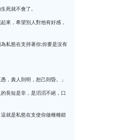
的生死就不會了。
藏起來，希望別人對他有好感，
為私慾在支持著你;你要是沒有
至愚，責人則明，恕己則昏。」
人的長短是非，是滔滔不絕，口
，這就是私慾在支使你做種種錯