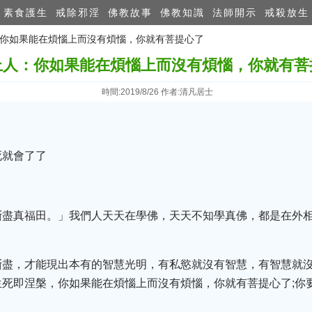
素食護生
戒除邪淫
佛教故事
佛教知識
法師開示
戒殺放生
人：你如果能在煩惱上而沒有煩惱，你就有菩提心了
上人：你如果能在煩惱上而沒有煩惱，你就有菩
時間:2019/8/26 作者:清凡居士
死就會了了
斷盡真福田。」我們人天天在學佛，天天不知學真佛，都是在外
斷盡，才能現出本有的智慧光明，有私慾就沒有智慧，有智慧就
死即涅槃，你如果能在煩惱上而沒有煩惱，你就有菩提心了;你