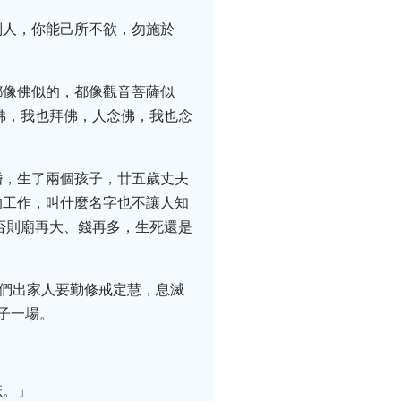
別人，你能己所不欲，勿施於
都像佛似的，都像觀音菩薩似
佛，我也拜佛，人念佛，我也念
婚，生了兩個孩子，廿五歲丈夫
的工作，叫什麼名字也不讓人知
否則廟再大、錢再多，生死還是
我們出家人要勤修戒定慧，息滅
子一場。
悲。」