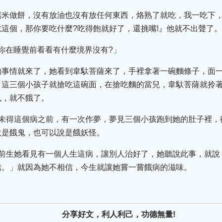
糯米做餅，沒有放油也沒有放任何東西，烙熟了就吃，我一吃下
這個，那你要吃什麼?吃得飽就好了，還挑嘴!』他就不出聲了
上你在睡覺前看看有什麼境界沒有?」
的事情就來了，她看到韋馱菩薩來了，手裡拿著一碗麵條子，面
，這三個小孩子就搶吃這碗面，在搶吃麵的當兒，韋馱菩薩就拎
也，就不餓了。
在未得這個病之前，有一次作夢，夢見三個小孩跑到她的肚子裡，
說是餓鬼，也可以說是餓妖怪。
為前生她看見有一個人生這病，讓別人治好了，她聽說此事，就說
信。」就因為她不相信，今生就讓她嘗一嘗餓病的滋味。
分享好文，利人利己，功德無量!