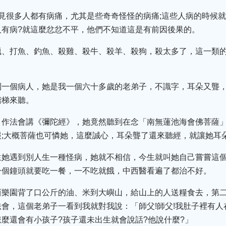
見很多人都有病痛，尤其是些奇奇怪怪的病痛;這些人病的時候
人有病?就這麼忿忿不平，他們不知道這是有前因後果的。
獵、打魚、釣魚、殺雞、殺牛、殺羊、殺狗，殺太多了，這一類
到一個病人，她是我一個六十多歲的老弟子，不識字，耳朵又聾
階梯來聽。
，作法會講《彌陀經》，她竟然聽到在念「南無蓮池海會佛菩薩
;大概菩薩也可憐她，這麼誠心，耳朵聾了還來聽經，就讓她耳
生她遇到別人生一種怪病，她就不相信，今生就叫她自己嘗嘗這個
一個鐘頭就要吃一餐，一不吃就餓，中西醫看遍了都治不好。
西樂園背了口公斤的油、米到大嶼山，給山上的人送糧食去，第
會，這個老弟子一看到我就對我說：「師父!師父!我肚子裡有人
麼還會有小孩子?孩子還未出生就會說話?他說什麼?」