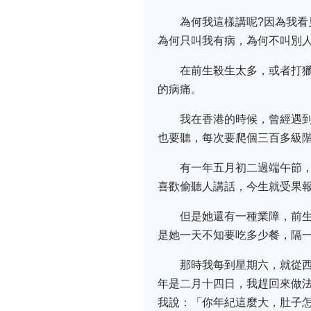
為何我這樣講呢?因為我看
為何只叫我有病，為何不叫別
在前生殺生太多，或者打
的病痛。
我在香港的時候，曾經遇
也要聽，每次要爬個三百多級
有一年五月初二過端午節
喜歡偷聽人講話，今生就受果報
但是她還有一種業障，前
是她一天不知要吃多少餐，隔
那時我每到星期六，就從
年是二月十四日，我趕回來做法
我說：「你年紀這麼大，肚子怎