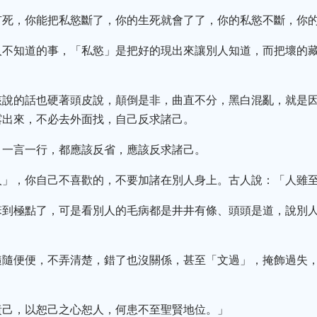
有死，你能把私慾斷了，你的生死就會了了，你的私慾不斷，你
人不知道的事，「私慾」是把好的現出來讓別人知道，而把壞的
該說的話也硬著頭皮說，顛倒是非，曲直不分，黑白混亂，就是因
露出來，不必去外面找，自己反求諸己。
，一言一行，都應該反省，應該反求諸己。
人」，你自己不喜歡的，不要加諸在別人身上。古人說：「人雖
笨到極點了，可是看別人的毛病都是井井有條、頭頭是道，說別
隨隨便便，不弄清楚，錯了也沒關係，甚至「文過」，掩飾過失
。
責己，以恕己之心恕人，何患不至聖賢地位。」