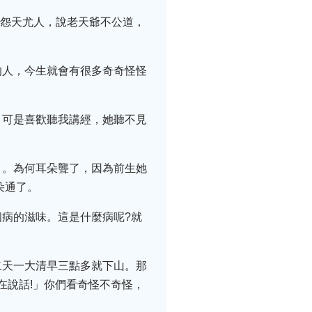
就怨天尤人，說老天爺不公道，
的人，今生就會有很多奇奇怪怪
，可是喜歡聽我講經，她聽不見
」。為何耳朵聾了，因為前生她
朵通了。
病的滋味。這是什麼病呢?就
二天一大清早三點多就下山。那
在說話!」你們看奇怪不奇怪，