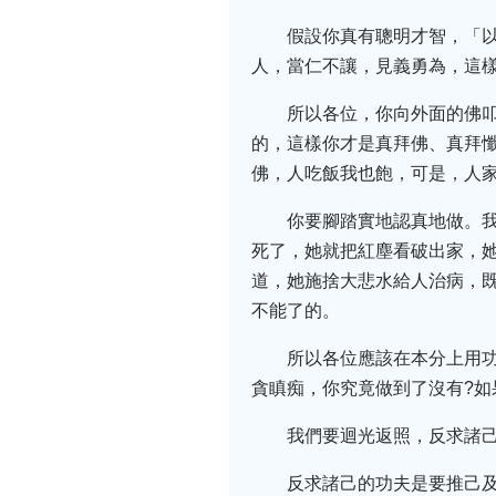
假設你真有聰明才智，「
人，當仁不讓，見義勇為，這
所以各位，你向外面的佛
的，這樣你才是真拜佛、真拜懺
佛，人吃飯我也飽，可是，人
你要腳踏實地認真地做。
死了，她就把紅塵看破出家，
道，她施捨大悲水給人治病，既
不能了的。
所以各位應該在本分上用功
貪瞋痴，你究竟做到了沒有?
我們要迴光返照，反求諸
反求諸己的功夫是要推己