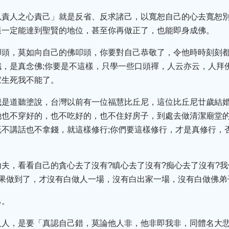
以責人之心責己」就是反省、反求諸己，以寬恕自己的心去寬恕
樣一定能達到聖賢的地位，甚至你再做正了，也能即身成佛。
叩頭，莫如向自己的佛叩頭，你要對自己恭敬了，令他時時刻刻
，是真念佛;你要是不這樣，只學一些口頭禪，人云亦云，人拜
家生死我不能了。
我是道聽塗說，台灣以前有一位福慧比丘尼，這位比丘尼廿歲結
她也不穿好的，也不吃好的，也不住好房子，到處去做清潔廟堂
不講話也不拿錢，就這樣修行;你們要這樣修行，才是真修行，
夫，看看自己的貪心去了沒有?瞋心去了沒有?痴心去了沒有?
如果做到了，才沒有白做人一場，沒有白出家一場，沒有白做佛弟
己。
及人，是要「真認自己錯，莫論他人非，他非即我非，同體名大