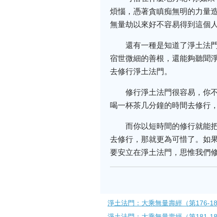
煩惱，憑著貪瞋痴無明的力量造
無量劫以來好不容易得到這個
還有一種是知道了淨土法
宿世微細的善根，還能夠聽聞
去修行淨土法門。
修行淨土法門很容易，你
喝一杯茶几分鐘的時間去修行
而你以短時間的修行就能
去修行，那就更為可惜了。如
要安立在淨土法門，思惟我們
淨土法門：大乘無量壽經（第176-180
淨土法門：大乘無量壽經（第181-188