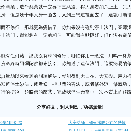
作惡業，造作惡業就一定要下三惡道。得人身者如爪上土，失人
人身，但是幾十年人身一過去，又到三惡道裡面去了，這就可痛
門而不修行，那就更為痛惜了。你如果沒有碰到淨土法門，業障
淨土法門，還能夠有一定的相信，可能還有點懷疑，但也沒有關
不能有任何藉口說我沒有時間修行，哪怕你用十念法，用喝一杯
，臨命終時阿彌陀佛都來接引。你知道了這個法門，這麼簡易的
把無量劫以來輪迴的問題解決，就能得到大自在、大安樂。用力
果知道淨土妙法，或者修一些世間的善法，或者修外道，修氣功
修行的捷徑，領略佛的慈悲，完成我們生命當中一次本質上的飛
分享好文，利人利己，功德無量!
集1998-20
大安法師：如何擺脫死亡的恐懼
集圓滿1998-
淨土法門：大乘無量壽經（第146-15