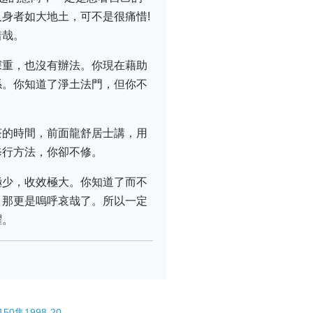
身者如大地土，可不是很痛惜!
惜哉。
深重，也沒有辦法。你現在藉助
係。你知道了淨土法門，但你不
茶的時間，前面龍舒居士講，用
修行方法，你卻不修。
極少，收效極大。你知道了而不
，那更是嗚呼哀哉了。所以一定
躍。
0集1998-20