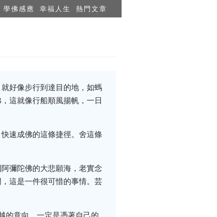
學佛感應
幸福人生
熱門文章
，就好像步行到達目的地，如螞
佛，這就像行船順風揚帆，一日
，快速成佛的這條捷徑。舍這條
到阿彌陀佛的大悲願海，老實念
門，這是一件很可惜的事情。芸
越的意向，一定是憑著自己的