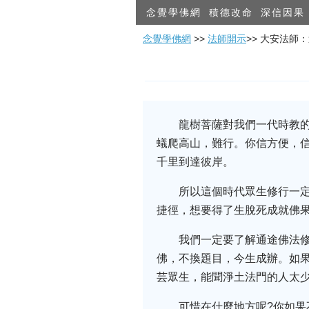
念覺學佛網
積德改命
深信因果
念覺學佛網
>>
法師開示
>> 大安法師
龍樹菩薩對我們一代時教
蟻爬高山，難行。你信方便，
千里到達彼岸。
所以這個時代眾生修行一
捷徑，想要得了生脫死成就佛
我們一定要了解通途佛法
佛，不換題目，今生成辦。如
芸眾生，能聞淨土法門的人太
可惜在什麼地方呢?你如