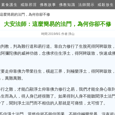
素食護生
戒除邪淫
佛教故事
佛教知識
法師開示
戒殺放生
：這麼簡易的法門，為何你卻不修
大安法師：這麼簡易的法門，為何你卻不修
時間:2019/9/1 作者:淨山
的判教，判為難行道和易行道。靠自力修行了生脫死得阿鞞跋致
信阿彌陀佛的威神功德，念佛求往生淨土，得阿鞞跋致，快速成
定要走仰靠佛力帶業往生，橫超三界，到極樂淨土，得阿鞞跋致
果，萬難萬難。
修行之難，才能凸顯淨土仰靠佛力修行之易，我們才能全身心靠
果生而為人，得人身已經很難了。如果得到人身不能聽聞淨土法
少了，聞到淨土法門而不相信的人那就是可痛惜，太可惜了。
果不信淨土法門，當然你就不能信因果，不能信極樂世界，沒有超