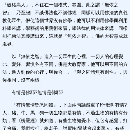
『破格高人』，不住在一個模式、範圍。此之謂『無依之
智』，乃至絕口不談佛法也不講佛經，同樣可以用佛法的真義
教化眾生。假使這個世界沒有佛學，他可以不利用佛學而利用
科學來講，學藝術的用藝術來講，學法律的用法律來講，同樣
能把佛法真義講出來，這就是『無依之智』，佛的大智慧成就
境界。
以『無依之智』進入—切眾生的心裡。一切人的心理變
比、愛好、習慣各有不同，佛是大教育家，他可以用不同的方
法，進入到你的心裡，與你合一。『與之同體無有別性』，與
你相同，沒有兩樣。
有情是佛耶?無情是佛耶?
『有情無情皆悉同體』，下面兩句話嚴重了!什麼叫有情?
人、豬、牛、馬、狗一切生物都是有情，不過生物的有情有分
類，看《楞嚴經》就知道，有些生物知覺小，但它有感覺，打
了會痛。我們挨打，格老子、討厭!知覺就會起來罵人。有些