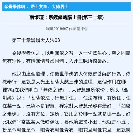
念覺學佛網
:
居士文章
:
大德居士
南懷瑾：宗鏡錄略講上冊(第三十章)
時間:2019/9/7 作者:清淨心
第三十章巍巍大人法03
令後學者仿之，以明無依之智，入一切眾生心，與之同體
無有別性，有情無情皆悉同體，入此三昧所感業故。
他說由這個道理，使後世學佛的人仿效佛菩薩的行為，依
教奉行，這就是大光王菩薩大慈三昧的道理。這個作用在哪
裡?就在我們明白『無依之智』，大智慧無所依傍，所以《金
剛經》說：『菩薩依法，行無所住』。住法布施，有所住，住
在某一點，已經不是智慧。禪宗對大智慧形容得最好：『如盤
之走珠』，沒有方位、定所，它用之於哪一點就是哪一點，好
比我們平常說某人做啥像啥，要他演戲扮小丑，他就是小丑，
扮皇帝就像皇帝，唱青衣就像青衣，唱花旦就像花旦，這就叫