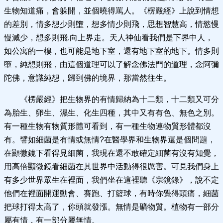
生物知道痛，會躲開，並個曉得罵人。《楞嚴經》上說到情想
的差別，情多想少則墮，想多情少則飛，思想智慧高，情慾慢
慢減少，想多則飛.向上界走。天人神仙看我們是下界中人，
如公寓的一樓，也可能是地下室，還有地下室的地下。情多則
墮，純想則飛，由這個道理可以了解念佛法門的道理，念阿彌
陀佛，意識純想，歸到佛的境界，那當然往生。
《楞嚴經》把生物界的有情歸納為十二類，十二類又可分
為胎生、卵生、濕生、化生四種，其中又有有色、無色之別。
有一種生物有物質形體可看到，有一種生物連物質形體都沒
有。譬如細菌是有情或無情?在醫學界和生物界還是個問題，
在顯微鏡下看得見細菌，我現在還不敢確定細菌有沒有知覺，
用高倍顯微鏡看細菌在其世界中活動得很厲害。可見我們身上
有多少世界眾生在裡面，我們坐在這裡聽《宗鏡錄》，說不定
他們在裡面開運動會、賽跑、打籃球，有時你覺得頭痛，細菌
把球打得太高了，你頭就發漲。無情是礦物質。植物有一部分
屬有情，有一部分屬無情。