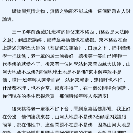
礦物屬無情之物，無情之物能不能成佛，這個問題古人討
論過。
三十多年前西藏DL班禪的師父東本格西，(格西是大法師
之意)，到成都講經，那時章嘉活佛也在成都。東本格西在台
上講述宗喀巴大師的《菩提道次第論》，口頭之下，把中國佛
學一把抹煞，老一輩的居士涵養好，聽後笑一笑而已!年輕一
代學佛的就受不了。後來有一位同學站起來問西藏大法師，山
河大地成不成佛?這個地球土地是不是佛?東本解釋說不是
佛，嘩!一班年輕人鬨堂而起，站起來就走，連招呼也不打，
什麼都不理，也不合掌。那真不得了，在一個公開場合演講，
你們現在的學生都很老實，那個時候年輕人多調皮!
後來搞得老一輩很不好下台，鬧到章嘉活佛那裡。我正好
在旁邊，他們讓我來答，山河大地是不是佛?石頭呢?我說很
簡單，都在佛性中。這個問題不在是不是佛，因為山河大地是
依報，西方極樂世界國土是阿彌陀佛的依報，正報是阿彌陀