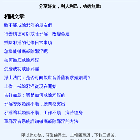
分享好文，利人利己，功德無量!
相關文章:
致不能戒除邪淫的朋友們
行善積德可以戒除邪淫，改變命運
戒除邪淫的七條日常事項
怎樣能徹底戒除邪淫呢
如何徹底戒除邪淫
怎麼成功戒除邪淫
淨土法門：是否可向觀世音菩薩祈求婚姻嗎？
上傑：戒除邪淫從現在開始
吉祥如意：我是如何戒除邪淫的
邪淫導致婚姻不順，腰間盤突出
邪淫讓我婚姻不順、工作不順、病苦纏身
重邪淫者系統詳細徹底戒除邪淫的方法
即以此功德，莊嚴佛淨土。上報四重恩，下救三道苦。