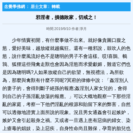
念覺學佛網
:
居士文章
:
轉載
邪淫者，損德敗家，切戒之！
時間:2019/9/10 作者:淨月
少年情竇初開，有什麼事做不出來。就好像貪圖口腹之
慾，愛好美味，越放縱就越瘋狂。還有一種邪說，鼓吹人的色
慾，說什麼風流好色不是聰明的男子不會這樣。哎!喜鵲、鵪
鶉、狐狸這些飛禽走獸也會因為淫慾而求愛獻媚，難道它們也
是因為聰明嗎?人如果放縱自己的欲望，無視禮法，為所欲
為，那麼與禽獸有什麼不同呢?冥府的律條中說：「姦淫別人
的妻子的，會得到斷子絕孫的報應;姦淫別人家女兒的，會得
到自己的子孫淫亂放蕩的報應。」可以大概地觀察一下那些淫
亂的家庭，考察一下他們淫亂的根源和貽留下來的弊害，自然
可以透徹地證實上面所說的現象。況且男女通姦會引起嫉妒，
嫉妒又會引起殺身之禍。又或者一旦遇上患有惡病的婦女、染
上瘡毒的娼妓，染上惡疾，自身性命尚且難保，孕育的胎兒也