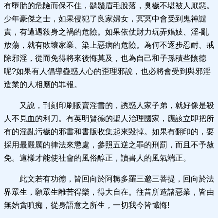
有墮胎的危險而保不住，鬍鬚眉毛脫落，臭穢不堪被人厭惡。
少年豪傑之士，如果侵犯了良家婦女，冥冥中會受到鬼神譴
責，有遭遇殺身之禍的危險。如果依仗財力玩弄娼妓、淫-亂
放蕩，就有敗壞家業、染上惡病的危險。為何不逐步忍耐、戒
除邪淫，從而免得將來後悔莫及，也為自己和子孫積些陰德
呢?如果有人倡導蠱惑人心的歪理邪說，也必將會受到與邪淫
造業的人相應的罪報。
又說，刊刻印刷販賣淫書的，誘惑人家子弟，就好像是殺
人不見血的利刀。有英明賢德的聖人治理國家，應該立即把所
有的淫亂污穢的邪書和書版收集起來毀掉。如果有翻印的，要
採用最嚴厲的律法來懲處，參照五逆之罪的刑罰，而且不予赦
免。這樣才能使社會的風俗醇正，讀書人的風氣端正。
此文若有功德，皆回向於阿耨多羅三邈三菩提，回向於法
界眾生，願眾生離苦得樂，得大自在。往昔所造諸惡業，皆由
無始貪嗔痴，從身語意之所生，一切我今皆懺悔!