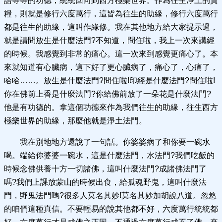
語等等的功德，統統回向到西方極樂世界。作為往生淨土的資
糧，則就是修行六度萬行，這皆為往生的助緣，修行六度萬行
都是往生的助緣，這叫作緣修。我在其他地方給大家提示過，
就是請問放生是什麼法門?不知道，問住啦，我上一次來講經
的時候。我感覺到非常的痛心。這一次來到感覺更痛心了。本
來就知道有心臟病，這下好了更心臟病了，痛心了，心痛了，
哈哈……。放生是什麼法門?問住啦!印經是什麼法門?問住啦!
你在佛前上香是什麼法門?你給佛前放了一朵花是什麼法門?
他是有功德的。拿這個功德來作為我們往生的助緣，往生西方
極樂世界的助緣，那麼他就是淨土法門。
我在別地地方還說了一句話。你婆婆病了和你要一碗水
喝。端給你婆婆一碗水，這是什麼法門，水法門?我們吃飯的
時候念佛供養十方一切諸佛，這叫什麼法門?成諸佛法門了
嗎?我們上課放蒙山的時候出食，給孤魂野鬼，這叫什麼法
門，野鬼法門嗎?很多人莫名其妙!莫名其妙加胡說八道。忽悠
的咱們這種真信。不要輕易的說其他都不好，六度萬行統統都