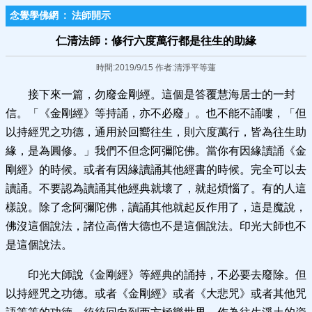
念覺學佛網
:
法師開示
仁清法師：修行六度萬行都是往生的助緣
時間:2019/9/15 作者:清淨平等蓮
接下來一篇，勿廢金剛經。這個是答覆慧海居士的一封
信。「《金剛經》等持誦，亦不必廢」。也不能不誦嘍，「但
以持經咒之功德，通用於回嚮往生，則六度萬行，皆為往生助
緣，是為圓修。」我們不但念阿彌陀佛。當你有因緣讀誦《金
剛經》的時候。或者有因緣讀誦其他經書的時候。完全可以去
讀誦。不要認為讀誦其他經典就壞了，就起煩惱了。有的人這
樣說。除了念阿彌陀佛，讀誦其他就起反作用了，這是魔說，
佛沒這個說法，諸位高僧大德也不是這個說法。印光大師也不
是這個說法。
印光大師說《金剛經》等經典的誦持，不必要去廢除。但
以持經咒之功德。或者《金剛經》或者《大悲咒》或者其他咒