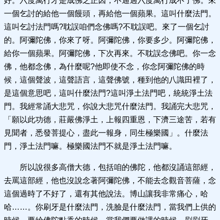
好。六度萬行才是成佛之正因，不通過六度萬行成不了佛。來
一個乞討的給他一個饅頭，再給他一個蘋果。這叫什麼法門。
這叫乞討法門嗎?耽誤咱們念佛嗎?不耽誤吧。來了一個乞討
的。阿彌陀佛，你來了呀。阿彌陀佛，你要多少。阿彌陀佛，
給你一個蘋果。阿彌陀佛，下次再來。不耽誤念佛吧。你一念
佛，他都念佛，為什麼呢?他即使不念，你念阿彌陀佛的時
候，這個聲波，這聲語言，這聲佛號，種到他的八識田裡了，
是這個意思吧，這叫什麼法門?這叫淨土法門吧，統統淨土法
門。我經常誦大悲咒，你說大悲咒什麼法門。我誦完大悲咒，
「願以此功德，莊嚴佛淨土，上報四重恩，下濟三途苦，若有
見聞者，悉發菩提心，盡此一報身，同生極樂國」。什麼法
門，淨土法門嘛。極樂國法門不就是淨土法門嘛。
所以說很多高僧大德，包括咱的佛陀，他都沒誦這部經，
去罵這部經，他也沒說念著阿彌陀佛，不能去念觀音菩薩，念
這個過時了不好了，還有其他說法。博山讓我非常痛心，哈
哈……。你刷牙是什麼法門，洗臉是什麼法門，當我們上供的