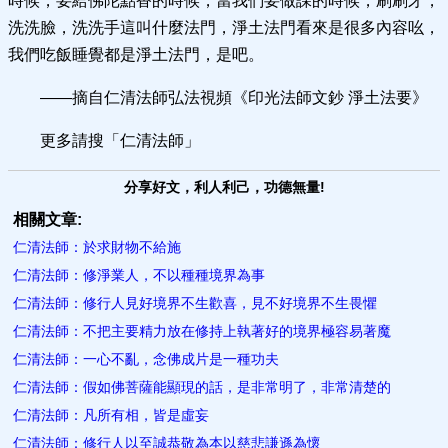
時候，要給佛陀點香的時候，當我們要做課的時候，刷刷牙，
洗洗臉，洗洗手這叫什麼法門，淨土法門看來是很多內容吆，
我們吃飯睡覺都是淨土法門，是吧。
——摘自仁清法師弘法視頻《印光法師文鈔 淨土法要》
更多請搜「仁清法師」
分享好文，利人利己，功德無量!
相關文章:
仁清法師：於求財物不給施
仁清法師：修淨業人，不以種種​境界為事
仁清法師：修行人見好境界不生歡喜，見不好境界不生畏懼
仁清法師：不把主要精力放在修持上執著好的境界極容易著魔
仁清法師：一心不亂，念佛成片是一種功夫
仁清法師：假如佛菩薩能顯現的話，是非常明了，非常清楚的
仁清法師：凡所有相，皆是虛妄
仁清法師：修行人以至誠恭敬為本以慈悲謙遜為懷