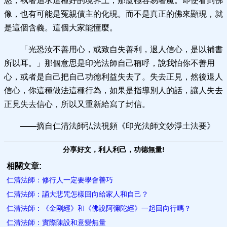
慾，執著追求這種好的境界上，那麼極容易著魔。即使看到佛
像，也有可能是冤親債主的化現。而不是真正的佛來顯現，就
是這個含義。這個大家能懂麼。
「光恐汝不善用心，或致自失善利，退人信心，是以補書
所以耳。」那個意思是印光法師自己稱呼，說我怕你不善用
心，或者是自己把自己功德利益失去了。失去正見，然後退人
信心，你這種做法這種行為，如果是指導別人的話，讓人失去
正見失去信心，所以又重新給寫了封信。
——摘自仁清法師弘法視頻《印光法師文鈔淨土法要》
分享好文，利人利己，功德無量!
相關文章:
仁清法師：修行人一定要學會善巧
仁清法師：誦大悲咒怎樣回向給家人和自己？
仁清法師：《金剛經》和《佛說阿彌陀經》一起回向行嗎？
仁清法師：實際陳設和意變無量