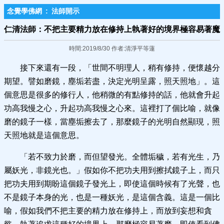
念覺學佛網
:
法師開示
仁清法師：不把主要精力放在修持上執著好的境界極容易著魔
時間:2019/8/30 作者:清淨平等蓮
接下來還有一段，「世間不明理人，稍有修持，便懷越分
期望。譬如磨鏡，塵垢若盡，決定光明呈露，照天照地」。這
個意思是很多的修行人，他稍微的有點修持的話，他就會升起
功高我慢之心，升起功高我慢之心來。這裡打了個比喻，就像
磨的鏡子一樣，當塵垢擦去了，那麼鏡子的光明自然顯現，照
天照地就是這個意思。
「若不致力於磨，而但望發光。全體垢穢，若有光生，乃
屬妖光，非鏡光也。」假如你不把功夫用到擦拭鏡子上，而只
把功夫用到期盼這個鏡子發光上，即使這個時候有了光聲，也
不是鏡子本身的光，也是一種妖光，是這個含義。這是一個比
喻，假如我們不把主要的精力放在修持上，而放到妄想和貪