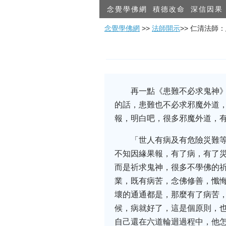
念覺學佛網
積德改命
深信因果
念覺學佛網
>>
法師開示
>> 仁清法師
再一點《患難不必求鬼神
的話，患難也不必求邪魔外道
報，明白吧，很多邪魔外道，
「世人有病及有危險災難
不知因緣果報，有了病，有了
而是祈求鬼神，很多不學佛的
業，既有病苦，念佛修善，懺
壞的通通都是，那麼有了病苦
候，病就好了，這是個原則，
自己還在六道輪迴過程中，他