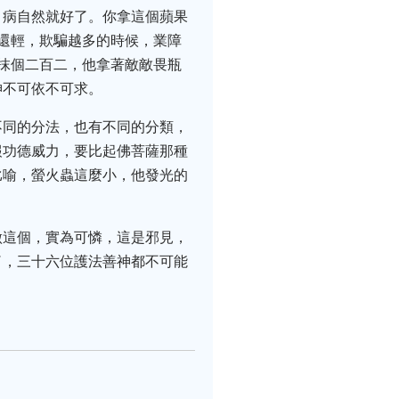
，病自然就好了。你拿這個蘋果
還輕，欺騙越多的時候，業障
抹個二百二，他拿著敵敵畏瓶
神不可依不可求。
不同的分法，也有不同的分類，
報功德威力，要比起佛菩薩那種
比喻，螢火蟲這麼小，他發光的
做這個，實為可憐，這是邪見，
了，三十六位護法善神都不可能