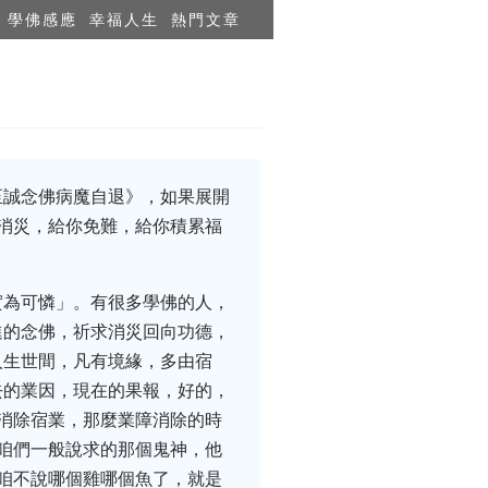
學佛感應
幸福人生
熱門文章
至誠念佛病魔自退》，如果展開
消災，給你免難，給你積累福
實為可憐」。有很多學佛的人，
進的念佛，祈求消災回向功德，
人生世間，凡有境緣，多由宿
去的業因，現在的果報，好的，
消除宿業，那麼業障消除的時
咱們一般說求的那個鬼神，他
咱不說哪個雞哪個魚了，就是