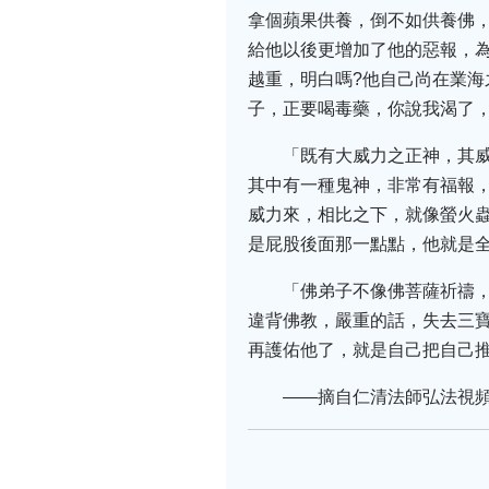
拿個蘋果供養，倒不如供養佛
給他以後更增加了他的惡報，
越重，明白嗎?他自己尚在業
子，正要喝毒藥，你說我渴了
「既有大威力之正神，其
其中有一種鬼神，非常有福報
威力來，相比之下，就像螢火
是屁股後面那一點點，他就是
「佛弟子不像佛菩薩祈禱
違背佛教，嚴重的話，失去三
再護佑他了，就是自己把自己
——摘自仁清法師弘法視