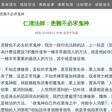
素食護生
戒除邪淫
佛教故事
佛教知識
法師開示
戒殺放生
：患難不必求鬼神
仁清法師：患難不必求鬼神
時間:2019/9/21 作者:清淨平等蓮
》患難也不必去祈求鬼神，我念一段印光法師的話，上一段是《
，為什麼這麼說?邪魔外道有一種非常蠱惑人的方法，就是他給你
有一種非常重要的蠱惑人的方法，其中就是做這個。
等，不知念佛修善，妄欲祈求鬼神，甚至殺害生命，業上加業，
災有了難，這是正常現象，不知求佛菩薩加持護佑，或者努力精
祈求鬼神呢，就殺雞殺魚供養邪魔鬼祟，業上加業，實為可憐「
悔宿業，業消則病癒。」人世間所遇到的一切外境，通通都是過
，也是過去的惡因現在的顯現，我們怎麼處理?念佛修善，懺悔，
也是根治的方法。「彼鬼神自己尚在業海之中，何能令人消業?」
怎麼能給人消業呢?假如說你拿個雞拿個魚，就是拿個蘋果供養，