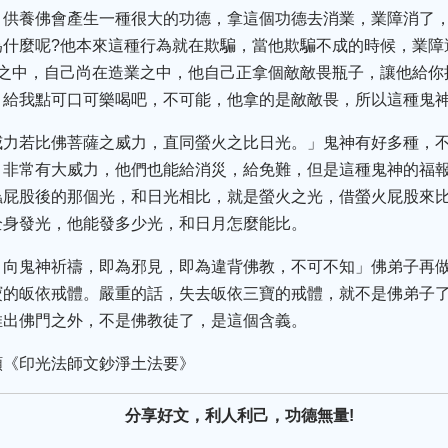
，供養佛會產生一種很大的功德，拿這個功德去消業，業障消了
為什麼呢?他本來這種行為就在欺騙，當他欺騙不成的時候，業障
海之中，自己尚在造業之中，他自己正拿個敵敵畏瓶子，讓他給你
，給我點可口可樂喝吧，不可能，他拿的是敵敵畏，所以這種鬼
威力若比佛菩薩之威力，直同螢火之比日光。」鬼神有好多種，
，非常有大威力，他們也能給消災，給免難，但是這種鬼神的福
蟲屁股後的那個光，和日光相比，就是螢火之光，借螢火屁股來
全身發光，他能發多少光，和日月怎麼能比。
，向鬼神祈禱，即為邪見，即為違背佛教，不可不知」佛弟子再
寶的皈依戒體。嚴重的話，失去皈依三寶的戒體，就不是佛弟子
推出佛門之外，不是佛教徒了，是這個含義。
頻《印光法師文鈔淨土法要》
分享好文，利人利己，功德無量!