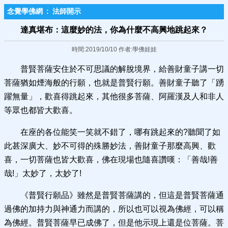
念覺學佛網
:
法師開示
達真堪布：這麼妙的法，你為什麼不高興地跳起來？
時間:2019/10/10 作者:學佛娃娃
普賢菩薩安住於不可思議的解脫境界，給善財童子講一切
菩薩猶如煙海般的行願，也就是普賢行願。善財童子聽了「踴
躍無量」，歡喜得跳起來，其他很多菩薩、阿羅漢及人和非人
等眾也都皆大歡喜。
在座的各位能笑一笑就不錯了，哪有跳起來的?聽聞了如
此甚深廣大、妙不可得的殊勝妙法，善財童子那麼高興、歡
喜，一切菩薩也皆大歡喜，佛在現場也隨喜讚嘆：「善哉!善
哉!」太妙了，太妙了!
《普賢行願品》雖然是普賢菩薩講的，但這是普賢菩薩通
過佛的加持力與神通力而講的，所以也可以視為佛經，可以稱
為佛經。普賢菩薩早已成佛了，但是他示現上還是位菩薩。菩