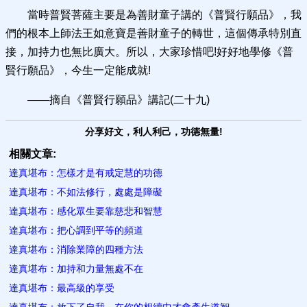
當時普賢菩薩主要是為善財童子講的《普賢行願品》，我
們的根本上師法王如意寶是善財童子的轉世，這個傳承特別直
接，加持力也無比廣大。所以，大家珍惜吧!好好地學修《普
賢行願品》，今生一定能成就!
——摘自《普賢行願品》講記(二十九)
分享好文，利人利己，功德無量!
相關文章:
達真堪布：怎樣才是有戒定慧的功德
達真堪布：不如法修行，處處是障礙
達真堪布：感化眾生要靠慈悲和智慧
達真堪布：把心調到平等的頻道
達真堪布：消除業障的四種方法
達真堪布：加持和力量無處不在
達真堪布：最高級的享受