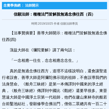
念覺學佛網
:
法師開示
信願法師：種種法門皆解脫無過念佛往西（四）
時間:2019/10/25 作者:信願法師專頁
【法事贊摘要】善導大師開示：種種法門皆解脫無過念佛
往西(四)
蕅益大師在《彌陀要解》講了兩句話：
「一念相應一往生，念念相應念念生。」
真的是無過念佛往西方，道理不這樣說明白，還會讓聖道
行者誤會。善導大師是阿彌陀佛示現的祖師，不會誤導我們的
法身慧命。《般舟三昧經》是第一本傳譯到中國來的淨土經
典，《般舟三昧經》傳譯到中國比《觀經》還要早很多。東晉
慧遠大師是中國淨土宗第一代祖師，他們在廬山東林寺的般若
台前鑿池結社，發願修學念佛法門，僧俗二眾總共有一百二十