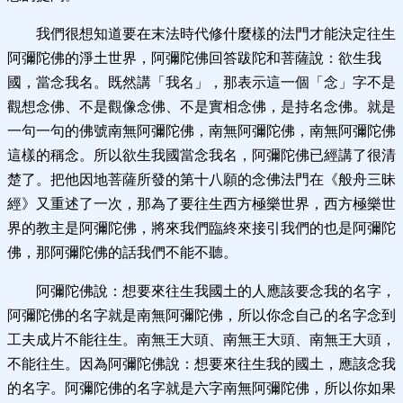
我們很想知道要在末法時代修什麼樣的法門才能決定往生
阿彌陀佛的淨土世界，阿彌陀佛回答跋陀和菩薩說：欲生我
國，當念我名。既然講「我名」，那表示這一個「念」字不是
觀想念佛、不是觀像念佛、不是實相念佛，是持名念佛。就是
一句一句的佛號南無阿彌陀佛，南無阿彌陀佛，南無阿彌陀佛
這樣的稱念。所以欲生我國當念我名，阿彌陀佛已經講了很清
楚了。把他因地菩薩所發的第十八願的念佛法門在《般舟三昧
經》又重述了一次，那為了要往生西方極樂世界，西方極樂世
界的教主是阿彌陀佛，將來我們臨終來接引我們的也是阿彌陀
佛，那阿彌陀佛的話我們不能不聽。
阿彌陀佛說：想要來往生我國土的人應該要念我的名字，
阿彌陀佛的名字就是南無阿彌陀佛，所以你念自己的名字念到
工夫成片不能往生。南無王大頭、南無王大頭、南無王大頭，
不能往生。因為阿彌陀佛說：想要來往生我的國土，應該念我
的名字。阿彌陀佛的名字就是六字南無阿彌陀佛，所以你如果