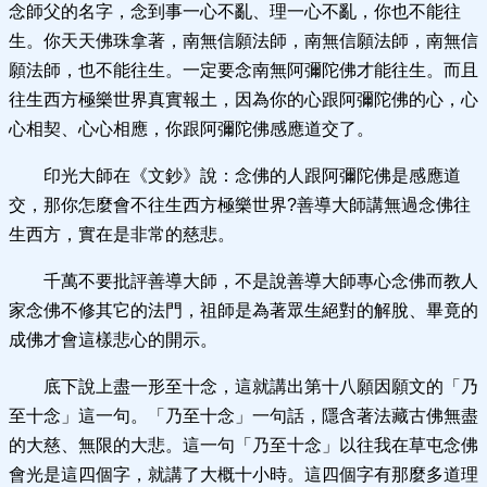
念師父的名字，念到事一心不亂、理一心不亂，你也不能往
生。你天天佛珠拿著，南無信願法師，南無信願法師，南無信
願法師，也不能往生。一定要念南無阿彌陀佛才能往生。而且
往生西方極樂世界真實報土，因為你的心跟阿彌陀佛的心，心
心相契、心心相應，你跟阿彌陀佛感應道交了。
印光大師在《文鈔》說：念佛的人跟阿彌陀佛是感應道
交，那你怎麼會不往生西方極樂世界?善導大師講無過念佛往
生西方，實在是非常的慈悲。
千萬不要批評善導大師，不是說善導大師專心念佛而教人
家念佛不修其它的法門，祖師是為著眾生絕對的解脫、畢竟的
成佛才會這樣悲心的開示。
底下說上盡一形至十念，這就講出第十八願因願文的「乃
至十念」這一句。「乃至十念」一句話，隱含著法藏古佛無盡
的大慈、無限的大悲。這一句「乃至十念」以往我在草屯念佛
會光是這四個字，就講了大概十小時。這四個字有那麼多道理