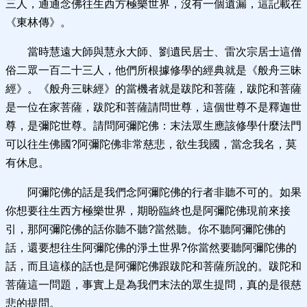
三人，通通念佛往生西方極樂世界，沒有一個遺漏，這記載在
《東林傳》。
當時慧遠大師與慧永大師、劉遺民居士、雷次宗居士這僧
俗二眾一百二十三人，他們所根據修學的經典就是《般舟三昧
經》。《般舟三昧經》的當機者就是跋陀和菩薩，跋陀和菩薩
是一位在家菩薩，跋陀和菩薩請問世尊，這個世尊不是釋迦世
尊，是彌陀世尊。請問阿彌陀佛：末法眾生應該修學什麼法門
可以往生佛國?阿彌陀佛非常慈悲，欲生我國，當念我名，莫
有休息。
阿彌陀佛的話是我們念阿彌陀佛的行者非聽不可的。如果
你想要往生西方極樂世界，期盼臨終也是阿彌陀佛現前來接
引，那阿彌陀佛的話你聽不聽?當然聽。你不聽阿彌陀佛的
話，還要想往生阿彌陀佛的淨土世界?你當然要聽阿彌陀佛的
話，而且這樣的話也是阿彌陀佛跟跋陀和菩薩所說的。跋陀和
菩薩這一問題，事實上是為我們末法的眾生提問，真的是很慈
悲的提問。