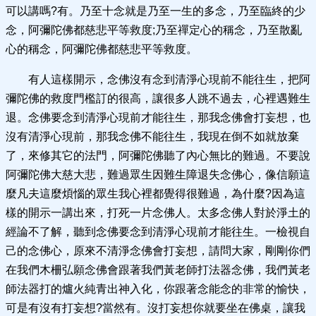
可以講嗎?有。乃至十念就是乃至一生的多念，乃至臨終的少
念，阿彌陀佛都慈悲平等救度;乃至禪定心的稱念，乃至散亂
心的稱念，阿彌陀佛都慈悲平等救度。
有人這樣開示，念佛沒有念到清淨心現前不能往生，把阿
彌陀佛的救度門檻訂的很高，讓很多人跳不過去，心裡遇難生
退。念佛要念到清淨心現前才能往生，那我念佛會打妄想，也
沒有清淨心現前，那我念佛不能往生，我現在倒不如就放棄
了，來修其它的法門，阿彌陀佛聽了內心無比的難過。不要說
阿彌陀佛大慈大悲，難過眾生因難生障退失念佛心，像信願這
麼凡夫這麼煩惱的眾生我心裡都覺得很難過，為什麼?因為這
樣的開示一講出來，打死一片念佛人。太多念佛人對於淨土的
經論不了解，聽到念佛要念到清淨心現前才能往生。一檢視自
己的念佛心，原來不清淨念佛會打妄想，請問大家，剛剛你們
在我們木柵弘願念佛會跟著我們黃老師打法器念佛，我們黃老
師法器打的爐火純青出神入化，你跟著念能念的非常的愉快，
可是有沒有打妄想?當然有。沒打妄想你就要坐在佛桌，讓我