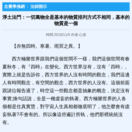
念覺學佛網
:
法師開示
淨土法門：一切萬物全是基本的物質排列方式不相同，基本的
物質是一個
時間:2019/11/5 作者:心源
【亦無四時。寒暑。雨冥之異。】
西方極樂世界跟我們這個世間不一樣，我們這個世間有春
夏秋冬，有『四時』在變化。西方世界沒有，沒有「四時」。
實際上就是告訴你，西方世界的人沒有時間的觀念，我們這邊
人有時間觀念，有空間的觀念，西方世界的人沒有。這個前面
跟諸位報告過了，時空這一些觀念都是抽象的概念，決定沒有
事實;換句話說，全是一種虛妄的執著。西方極樂世界的人各
個都是住真實慧，對宇宙人生真相都徹底明了，他怎麼會有虛
妄執著?不會有的。所以像這些遍計所執，他們那裡統統沒
有。