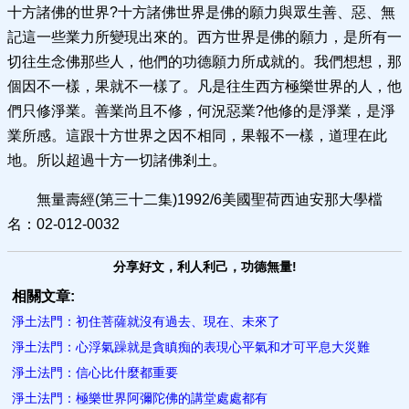
十方諸佛的世界?十方諸佛世界是佛的願力與眾生善、惡、無
記這一些業力所變現出來的。西方世界是佛的願力，是所有一
切往生念佛那些人，他們的功德願力所成就的。我們想想，那
個因不一樣，果就不一樣了。凡是往生西方極樂世界的人，他
們只修淨業。善業尚且不修，何況惡業?他修的是淨業，是淨
業所感。這跟十方世界之因不相同，果報不一樣，道理在此
地。所以超過十方一切諸佛剎土。
無量壽經(第三十二集)1992/6美國聖荷西迪安那大學檔
名：02-012-0032
分享好文，利人利己，功德無量!
相關文章:
淨土法門：初住菩薩就沒有過去、現在、未來了
淨土法門：心浮氣躁就是貪瞋痴的表現心平氣和才可平息大災難
淨土法門：信心比什麼都重要
淨土法門：極樂世界阿彌陀佛的講堂處處都有