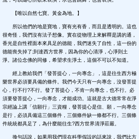
【唯以自然七寶。黃金為地。】
所以他們的地是寶地，寶有光有香，而且是透明的。這也
很奇怪，我們沒有法子想像。實在從物理上來解釋是講的通，
香光是自性裡面本來具足的德能，我們迷失了自性，這一份的
德能喪失掉了;到達西方世界，因為你的心清淨，心淨則土
淨。諸位念佛的同修，希望求生淨土，這個不可以不知道。
經上教給我們「發菩提心，一向專念」，這是往生西方極
樂世界必須要具備的條件。我們今天只有一向專念，沒發菩提
心，行不行?不行。發了菩提心，不肯一向專念，也不行。必
須要發菩提心，一向專念，才能成功。這就是古大德常常在淨
宗經論上講「信願行」三資糧，發菩提心是信、願，一向專念
是行，必須具備這三個條件，三個條件缺一條都不行。三個條
件統統都具足了，為什麼能往生?西方世界清淨莊嚴。
換句話說，如果用我們現在科學假設的話來說，我們比方