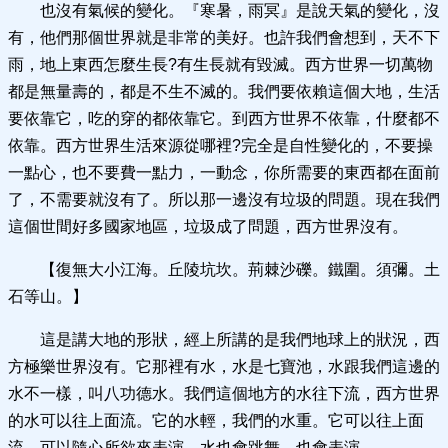
也沒有氣候的變化。『寒暑，雨冥』是說天氣的變化，沒
有，他們那個世界就是非常的美好。也許我們會想到，天不下
雨，地上東西怎麼生長?有生長就有毀滅。西方世界一切萬物
都是無量壽的，都是不生不滅的。我們要依賴這個大地，生活
要依靠它，吃的穿的都依靠它。到西方世界不依靠，什麼都不
依靠。西方世界生活來源從哪裡?完全是自性變化的，不要操
一點心，也不要費一點力，一動念，你所需要的東西都在面前
了，不需要就沒有了。所以那一邊沒有垃圾的問題。現在我們
這個世間好多國家地區，垃圾成了問題，西方世界沒有。
【復無大小江海。丘陵坑坎。荊棘沙礫。鐵圍。須彌。土
石等山。】
這是講大地的形狀，經上所講的是我們地球上的狀況，西
方極樂世界沒有。它那裡有水，水是七寶池，水跟我們這邊的
水不一樣，叫八功德水。我們這個地方的水往下流，西方世界
的水可以往上面流。它的水輕，我們的水重。它可以往上面
流，可以隨心所欲來表演，水也會跳舞，也會表演。