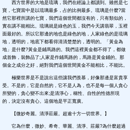
西方世界的大地是琉璃，我們在經論上都讀到。雖然是七
寶，七寶當中是以琉璃最多，占的比例最多。琉璃是什麼?當
然它那裡所講的七寶，我們這個世間都沒有的，只有類似的，
實在講不能相比。琉璃就是綠色的玉，我們今天講翡翠，玉裡
面最好的。所以它那邊的地也是綠色的地，人家綠色的是琉璃
地，透明的，地底下都看得清清楚楚的，透明的。「黃金為
地」是什麼?黃金是鋪馬路的。我們這裡黃金都不得了，都做
成首飾，裝飾品了;人家是作鋪馬路的，馬路是黃金鋪的。那
個金之成分之好，絕對我們這個世間黃金不能相比，不能比。
極樂世界是不是說出這些讓我們羨慕，好像那邊是富貴享
受。不是的，它是自然的，它不是人為，也不是每一個人貪心
所變的，貪心變不出來;是清淨心，稱性、自性的性德所現
的，決定沒有貪心。這個地是平正寬廣。
【微妙奇麗。清淨莊嚴。超逾十方一切世界。】
它為什麼，微妙、希奇、華麗、清淨、莊嚴?為什麼超過