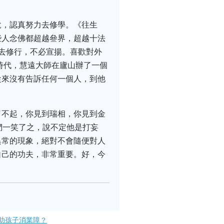
說，認真努力去修學。《往生
些人念佛都超越叄界，超越十法
去修行，不必宣揚。喜歡對外
時代，慧遠大師在廬山辦了一個
從來沒有告訴任何一個人，到他
了不起，你見到瑞相，你見到金
們一笑了之，說不定他是打妄
異常的現象，絕對不會隨便對人
自己的功夫，非常重要。好，今
助孩子消業障？