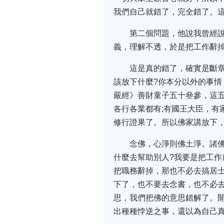
我們自己就錯了，完全錯了。
第二個問題，他說我曾經
義，理解不透，於是把工作辭
這是真的錯了，確實是斷
該放下什麼?你本分以外的事情
嚴經》善財童子五十叄參，這
各行各業都有;有國王大臣，有
修行證果了。所以佛家講放下
念佛，心淨則佛土淨。諸
什麼去幫助別人?我要是把工
把職務辭掉，那也不必去搞居
下了，也不要去念書，也不必去
思，我們把佛的意思錯解了。
出種種悖逆之事，還以為自己