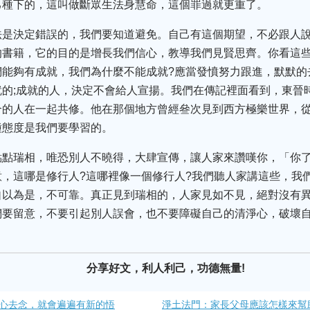
己種下的，這叫做斷眾生法身慧命，這個罪過就更重了。
法是決定錯誤的，我們要知道避免。自己有這個期望，不必跟人
的書籍，它的目的是增長我們信心，教導我們見賢思齊。你看這
們能夠有成就，我們為什麼不能成就?應當發憤努力跟進，默默的
的;成就的人，決定不會給人宣揚。我們在傳記裡面看到，東晉
合的人在一起共修。他在那個地方曾經叄次見到西方極樂世界，
種態度是我們要學習的。
點點瑞相，唯恐別人不曉得，大肆宣傳，讓人家來讚嘆你，「你
，這哪是修行人?這哪裡像一個修行人?我們聽人家講這些，我
自以為是，不可靠。真正見到瑞相的，人家見如不見，絕對沒有
們要留意，不要引起別人誤會，也不要障礙自己的清淨心，破壞
。
分享好文，利人利己，功德無量!
心去念，就會遍遍有新的悟
淨土法門：家長父母應該怎樣來幫