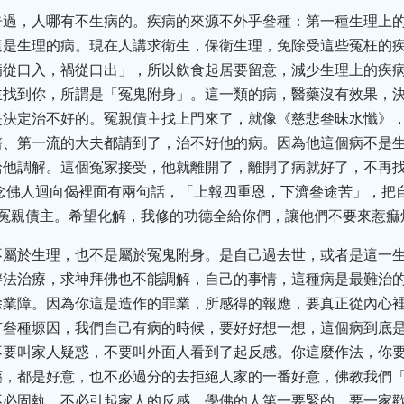
告過，人哪有不生病的。疾病的來源不外乎叄種：第一種生理上
這是生理的病。現在人講求衛生，保衛生理，免除受這些冤枉的
病從口入，禍從口出」，所以飲食起居要留意，減少生理上的疾
找到你，所謂是「冤鬼附身」。這一類的病，醫藥沒有效果，決
是決定治不好的。冤親債主找上門來了，就像《慈悲叄昧水懺》
醫、第一流的大夫都請到了，治不好他的病。因為他這個病不是
給他調解。這個冤家接受，他就離開了，離開了病就好了，不再
念佛人迴向偈裡面有兩句話，「上報四重恩，下濟叄途苦」，把
的冤親債主。希望化解，我修的功德全給你們，讓他們不要來惹痲
不屬於生理，也不是屬於冤鬼附身。是自己過去世，或者是這一
辦法治療，求神拜佛也不能調解，自己的事情，這種病是最難治
除業障。因為你這是造作的罪業，所感得的報應，要真正從內心
有叄種塬因，我們自己有病的時候，要好好想一想，這個病到底
不要叫家人疑惑，不要叫外面人看到了起反感。你這麼作法，你
藥，都是好意，也不必過分的去拒絕人家的一番好意，佛教我們
不必固執，不必引起家人的反感。學佛的人第一要緊的，要一家