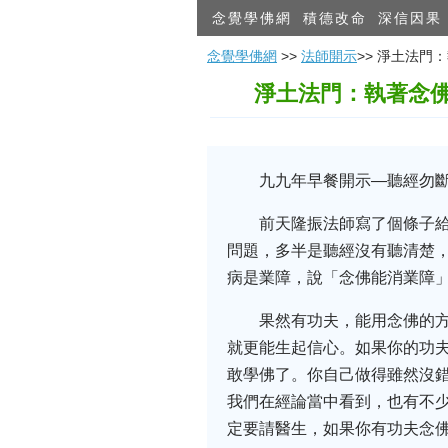
念覺學佛網
積德改命
深信因果
念覺學佛網
>>
法師開示
>> 淨土法
淨土法門：執著念
九九年早餐開示—聽經勿斷章取義
前天隆振法師寫了個條子
問題，多半是聽經沒有聽清楚
病是業障，說「念佛能消業障
果然有功夫，能用念佛的
就更能生起信心。如果你的功
敢學佛了。你自己做得雖然沒
我們在經論當中看到，也有不
定要請醫生，如果你有功夫念