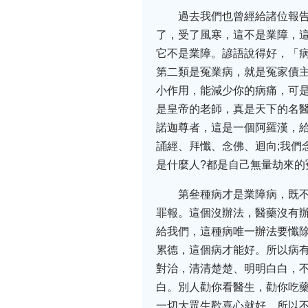
過去我們也曾經給諸位報
了，受了風寒，這不是業障，
它不是業障。諺語說得好，「
第二類是冤業病，就是冤家債主
小作用，能減少你的病痛，可
是皇帝的老師，真是天下的名
諾迦尊者，這是一個阿羅漢，
誦經、拜懺、念佛、迴向;我們
是什麼人?都是自己無量劫來
第叄種病才是業障病，既
罪報。這個沒辦法，醫藥沒有
給我們，這種病唯一辦法要懺
累德，這個病才能好。所以病
對治，清清楚楚、明明白白，
白。別人勸你看醫生，勸你吃
一切大眾生歡喜心就好，所以