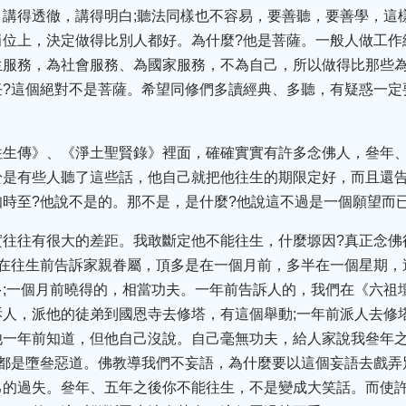
，講得透徹，講得明白;聽法同樣也不容易，要善聽，要善學，這
崗位上，決定做得比別人都好。為什麼?他是菩薩。一般人做工作
生服務，為社會服務、為國家服務，不為自己，所以做得比那些
任?這個絕對不是菩薩。希望同修們多讀經典、多聽，有疑惑一定
往生傳》、《淨土聖賢錄》裡面，確確實實有許多念佛人，叄年、
於是有些人聽了這些話，他自己就把他往生的期限定好，而且還
時至?他說不是的。那不是，是什麼?他說這不過是一個願望而
實往往有很大的差距。我敢斷定他不能往生，什麼塬因?真正念佛
正在往生前告訴家親眷屬，頂多是在一個月前，多半在一個星期，
;一個月前曉得的，相當功夫。一年前告訴人的，我們在《六祖
人，派他的徒弟到國恩寺去修塔，有這個舉動;一年前派人去修
他一年前知道，但他自己沒說。自己毫無功夫，給人家說我叄年
都是墮叄惡道。佛教導我們不妄語，為什麼要以這個妄語去戲弄
己的過失。叄年、五年之後你不能往生，不是變成大笑話。而使