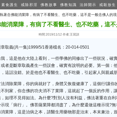
素食護生
戒除邪淫
佛教故事
佛教知識
法師開示
戒殺放生
門：執著念佛能消業障，有病了不看醫生、也不吃藥，這不是一般念佛人的境
佛能消業障，有病了不看醫生、也不吃藥，這不
時間:2019/11/12 作者:王習訓
(共一集)1999/5/1香港檔名：20-014-0501
給我，這是他在大陸上看到，一些學佛的同修出了一些狀況，確
，或者是斷章取義產生一些誤會，確實有說明的必要。第一個：
」，這話沒錯。於是他也不看醫生、也不吃藥，引起家人與親戚
方法消除業障，你的病就好了，身體又恢復健康了，這個行!讓你
夫不到家，你念佛的功夫消不了業障，這就起了一個反的作用，
錯，如理不見得如法。為什麼?對別人沒有利益，佛法著重在自利
少示現「病行」。佛菩薩業障都消盡了，為什麼還做這種示現?無
佛消業障，這是治病之本，請醫生用藥物那是治末，本末兼治，豈