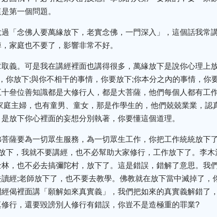
這是第一個問題。
說過「念佛人要萬緣放下，老實念佛，一門深入」，這個話我常
掉，家庭也不要了，影響非常不好。
章取義。可是我在講經裡面也講得很多，萬緣放下是說你心理上
，你放下;與你不相干的事情，你要放下;你本分之內的事情，你
五十叄位善知識都是大修行人，都是大菩薩，他們每個人都有工
家庭主婦，也有童男、童女，那是作學生的，他們兢兢業業，認
，是放下你心裡面的妄想分別執著，你要懂這個道理。
佛菩薩要為一切眾生服務，為一切眾生工作，你把工作統統放下了
作放下，我就不要講經，也不必幫助大家修行，工作放下了。李木
士林，也不必去搞彌陀村，放下了。這是錯誤，錯解了意思。我
讀經;老師放下了，也不要去教學。佛教就在放下當中滅掉了，
開經偈裡面講「願解如來真實義」，我們把如來的真實義解錯了
真修行，還要毀謗別人修行有錯誤，你豈不是造極重的罪業?