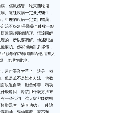
的病，傷風感冒，吃東西吃壞
疾病。這種疾病一定要找醫生，
病，生理的疾病一定要用醫藥。
定治不好;但是醫藥也能收一點
，悟達國師那個情形。悟達國師
生理的，所以要調解。他遇到迦
找他痲煩。佛家裡面許多懺儀，
自己修學的功德迴向給他;這些人
煩，道理在此地。
生，造作罪業太重了，這是一種
的。但是並不是沒有方法，佛教
裡面改過自新，斷惡修善，積功
是什麼塬因，應該用什麼方法來
要有一番說詞，讓大家都能夠明
「恆順眾生，隨喜功德」，能讓
歡喜和睦，學佛要惹一家不和，