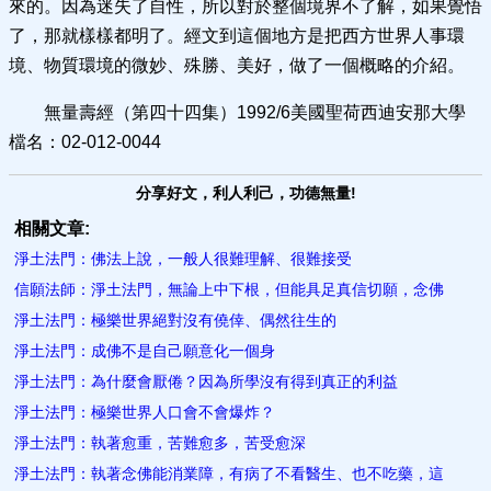
來的。因為迷失了自性，所以對於整個境界不了解，如果覺悟
了，那就樣樣都明了。經文到這個地方是把西方世界人事環
境、物質環境的微妙、殊勝、美好，做了一個概略的介紹。
無量壽經（第四十四集）1992/6美國聖荷西迪安那大學
檔名：02-012-0044
分享好文，利人利己，功德無量!
相關文章:
淨土法門：佛法上說，一般人很難理解、很難接受
信願法師：淨土法門，無論上中下根，但能具足真信切願，念佛
淨土法門：極樂世界絕對沒有僥倖、偶然往生的
淨土法門：成佛不是自己願意化一個身
淨土法門：為什麼會厭倦？因為所學沒有得到真正的利益
淨土法門：極樂世界人口會不會爆炸？
淨土法門：執著愈重，苦難愈多，苦受愈深
淨土法門：執著念佛能消業障，有病了不看醫生、也不吃藥，這