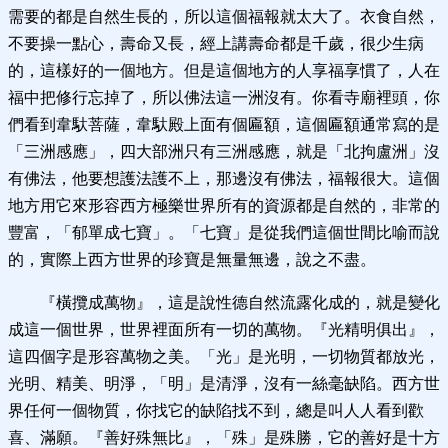
需要的都是自然生長的，所以這個福報就太大了。衣食自然，
不要操一點心，壽命又長，經上講壽命都是千歲，很少生病
的，這樣好的一個地方。但是這個地方的人享福享慣了，人在
福中把修行忘掉了，所以佛法這一洲沒有。你看寺廟裡頭，你
們看到韋馱菩薩，韋馱殿上面有個匾額，這個匾額通常寫的是
「三洲感應」，四大部洲只有三洲感應，就是「北拘盧洲」沒
有佛法，他要想護法護不上，那邊沒有佛法，福報很大。這個
地方用它來形容西方極樂世界所有的資源都是自然的，非常的
豐富，「郁單成七寶」。「七寶」是從我們這個世間比喻而說
的，實際上西方世界的珍寶是無量無邊，說之不盡。
『橫攬成萬物』，這是說性德自然流露化成的，就是變化
成這一個世界，世界裡面所有一切的萬物。『光精明俱出』，
這四個字是形容萬物之美。「光」是光明，一切物質都放光，
光明、精美、明淨，「明」是清淨，沒有一絲毫缺陷。西方世
界任何一個物質，你找它的缺陷找不到，總是叫人人看到歡
喜、滿願。『善好殊無比』，「殊」是殊勝，它的善好是十方