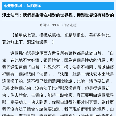
念覺學佛網
:
法師開示
淨土法門：我們是生活在相對的世界裡，極樂世界沒有相對的
時間:2019/11/13 作者:心源
【郁單成七寶。橫攬成萬物。光精明俱出。善好殊無比。
著於無上下。洞達無邊際。】
這個幾句話是說明西方世界所有萬物都是成於自然。「自
然」在此地不太好懂，很難體會，因為這個是性德的流露，與
我們通常這個「自然」的觀念不一樣，決定不相同，所以佛經
裡頭有一個術語叫「法爾」，「法爾」就是一切法它本來就是
這個樣子的。這不得已我們還用比喻說，比喻，諸位要知道，
只能比喻個彷佛，沒有法子比得那麼樣逼真，但是從這個彷
佛，你去體會、去領略，能得一點輪廓。真正要明白這個境界
那一定要功夫，功夫到家，你親自證得的那才叫真實。為什麼
我們沒有法子體會？諸位要知道，我們現前所看到的境界，山