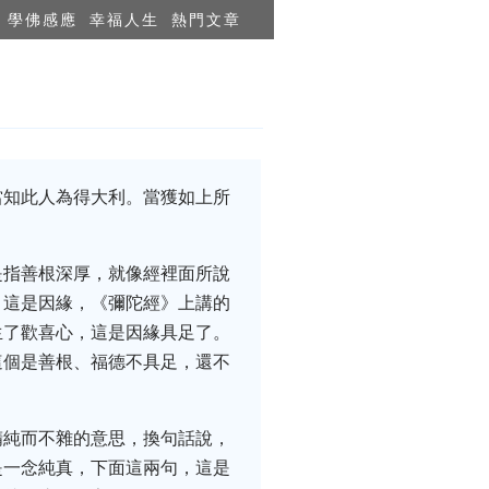
學佛感應
幸福人生
熱門文章
當知此人為得大利。當獲如上所
是指善根深厚，就像經裡面所說
，這是因緣，《彌陀經》上講的
生了歡喜心，這是因緣具足了。
這個是善根、福德不具足，還不
精純而不雜的意思，換句話說，
是一念純真，下面這兩句，這是