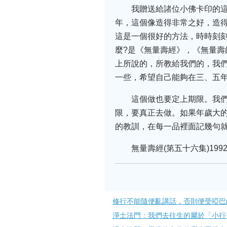
我贈送給諸位小佛卡印的
年，這個像造得非常之好，造
這是一個很好的方法，時時刻
麼?是《無量壽經》，《無量
上所說的，所教給我們的，我
一些，希望自己能夠在三、五
這個做也要定上期限。我
限，要真正去做。如果年歲大
的教訓，在每一品裡面記幾句
無量壽經(第五十六集)1992
修行不能隨便亂講話，否則便受啞巴
淨土法門：我們去往生的屬於「小行