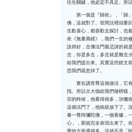
往生關鍵，他必定不具足。所
第一個是『歸依』，「歸
佛，這就對了。世間法裡頭要
生歡喜心，都喜歡去探討，也
依《無量壽經》，我們一生的
說得好，念佛法門最忌諱的就
念，你是多念，多念就是雜念;
給我們提出來。其實這些經文
恐我們疏忽掉了。
實在講世尊這個做法，它
找。所以古大德給我們做榜樣
宗的時候，他看得很多，涉獵
這個法門了，他統統放下了。
養一尊阿彌陀佛，一個香爐，
心」，那就完全表現出來了。
愛的方面還很多，這就不是「