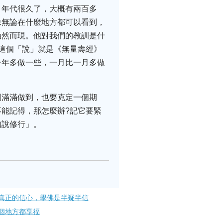
，年代很久了，大概有兩百多
像無論在什麼地方都可以看到，
油然而現。他對我們的教訓是什
這個「說」就是《無量壽經》
一年多做一些，一月比一月多做
圓滿滿做到，也要克定一個期
能記得，那怎麼辦?記它要緊
如說修行」。
真正的信心，學佛是半疑半信
個地方都享福