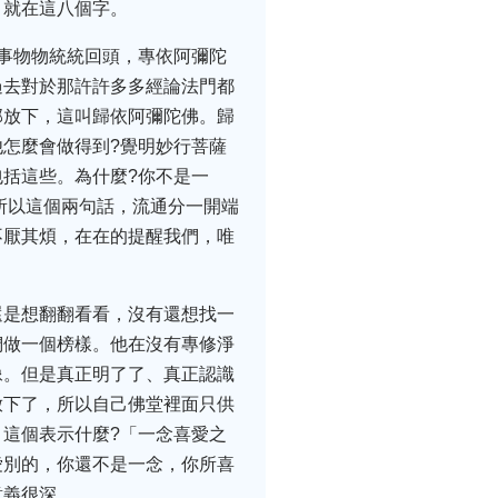
，就在這八個字。
事物物統統回頭，專依阿彌陀
過去對於那許許多多經論法門都
部放下，這叫歸依阿彌陀佛。歸
怎麼會做得到?覺明妙行菩薩
括這些。為什麼?你不是一
所以這個兩句話，流通分一開端
不厭其煩，在在的提醒我們，唯
還是想翻翻看看，沒有還想找一
們做一個榜樣。他在沒有專修淨
像。但是真正明了了、真正認識
放下了，所以自己佛堂裡面只供
這個表示什麼?「一念喜愛之
愛別的，你還不是一念，你所喜
意義很深。