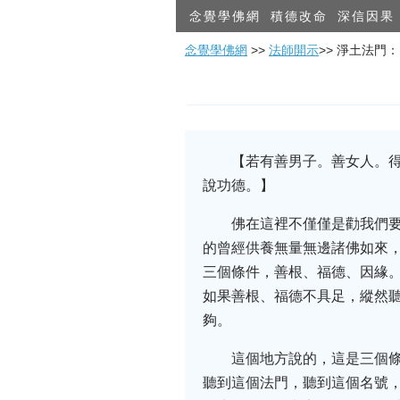
念覺學佛網
積德改命
深信因果
念覺學佛網
>>
法師開示
>> 淨土法門
【若有善男子。善女人。
說功德。】
佛在這裡不僅僅是勸我們
的曾經供養無量無邊諸佛如來
三個條件，善根、福德、因緣
如果善根、福德不具足，縱然
夠。
這個地方說的，這是三個
聽到這個法門，聽到這個名號