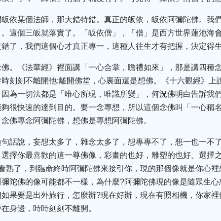
們皈依某個法師，那大錯特錯。真正的皈依，皈依阿彌陀佛。我們
》。這個三皈就落實了。「皈依僧」，「僧」是西方世界蓮池海
沒錯了，我們這個心才真正專一，這種人往生才有把握，決定得
念佛。《法華經》裡面講「一心合掌，瞻禮如來」，那是講四種
時刻刻不離開他;離開佛堂，心裏面還是想佛。《十六觀經》上
，因為一切法都是「唯心所現，唯識所變」，何況佛明白告訴我
能夠很快速的達到目的。要一念專想，所以這個念佛叫「一心稱
，念佛專念阿彌陀佛，想佛是專想阿彌陀佛。
換句話說，妄想太多了，雜念太多了，想專專不了，想一也一不
，選擇你最喜歡的這一尊佛像，彩畫的也好，雕塑的也好。選擇
就看熟了，到臨命終時阿彌陀佛來接引你，現的那個像就是你心裡
阿彌陀佛的像可能都不一樣，為什麼?阿彌陀佛現的像是隨眾生心
們如果要是出外旅行，怎麼辦?現在好辦，現在有照相機，你家裡
帶在身邊，時時刻刻不離開。