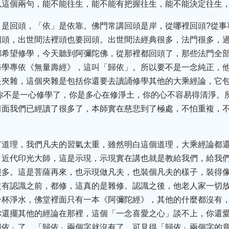
以這個兩句，能不能往生，能不能有把握往生，能不能決定往生
」是回頭，「依」是依靠。佛門常講回頭是岸，從哪裡回頭?從事
回頭，出世間法裡頭也要回頭。出世間法經典很多，法門很多，
都希望修學，今天聽到阿彌陀佛，從那裡都回頭了，那些法門全
修學專依《無量壽經》，這叫「歸依」。所以要不是一念純正，他
是夾雜，這個夾雜是包括你還要去讀誦修學其他的大乘經論，它包
你不是一心修學了，你是多心在修淨土，你的心不容易得清淨。
前面我們已經讀了很多了，本師實在慈悲到了極處，不怕重複，
有道理，我們凡夫的習氣太重，雖然明白這個道理，大乘經論都
，近代印光大師，這是示現，示現實在講也就是教給我們，給我
很多。這是菩薩再來，也示現做凡夫，也裝個凡夫的樣子，裝得
沒有認識之前，都修，這真的是雜修。認識之後，他老人家一切
一杯淨水，佛堂裡面只有一本《阿彌陀經》，其他的什麼都沒有，
你還擺其他的經論在那裡，這個「一念喜愛之心」談不上，你還
歸依」了，「歸依」兩個字就沒有了。可見得「歸依」兩個字的