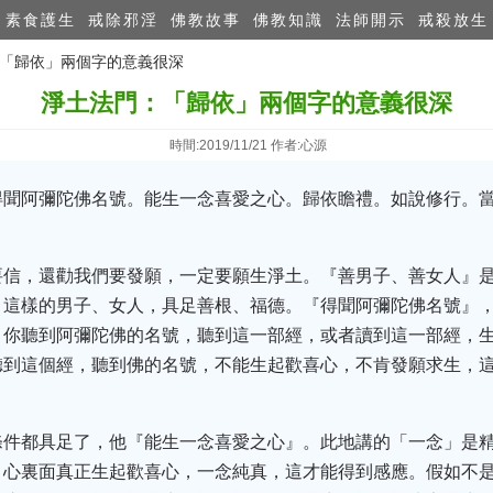
素食護生
戒除邪淫
佛教故事
佛教知識
法師開示
戒殺放生
：「歸依」兩個字的意義很深
淨土法門：「歸依」兩個字的意義很深
時間:2019/11/21 作者:心源
得聞阿彌陀佛名號。能生一念喜愛之心。歸依瞻禮。如說修行。
要信，還勸我們要發願，一定要願生淨土。『善男子、善女人』
，這樣的男子、女人，具足善根、福德。『得聞阿彌陀佛名號』
。你聽到阿彌陀佛的名號，聽到這一部經，或者讀到這一部經，
聽到這個經，聽到佛的名號，不能生起歡喜心，不肯發願求生，
條件都具足了，他『能生一念喜愛之心』。此地講的「一念」是
，心裏面真正生起歡喜心，一念純真，這才能得到感應。假如不