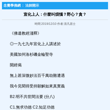
念覺學佛網
:
法師開示
宣化上人：什麼叫煩惱？野心？貪？
時間:2019/12/10 作者:清凡居士
《佛遺教經淺釋》
◎一九七九年宣化上人講述於
美國加州洛杉磯金輪聖寺
開經偈
無上甚深微妙法百千萬劫難遭遇
我今見聞得受持願解如來真實義
B2.明不共世間法要 (分八)
C1.無求功德 C2.知足功德