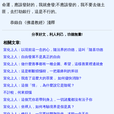
命運，應該發財的，我就會發;不應該發的，我不要去做土
匪，去打劫銀行，這是不行的。
恭錄自《佛遺教經》淺釋
分享好文，利人利己，功德無量!
相關文章:
宣化上人：以現前這一念的心，隨法界的功德，這叫「隨喜功德
宣化上人：自由發展不是真正的自由
宣化上人：做什麼善事都有一種企圖、希望，這樣善業裡邊就會
宣化上人：這是斬斷煩惱樹，一把最鋒利的斧頭
宣化上人：我造了這麼大的罪業， 如何儘快消除?
宣化上人：這個「情」，為什麼說它是陰呢？
不計較，何來煩惱
宣化上人：這個咒你若帶到身上，一切諸魔都沒有法子你
宣化上人：坐禪人，如何考驗境界是假是真？
宣化上人：修行人，一定要結雙跏趺坐，才能一念不生