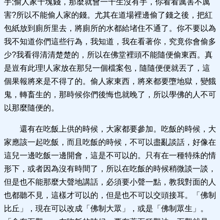
手;偷人家十塊錢，那麼就會一千生沒有手，你看看厲害不厲
害?所以不能偷人家的錢。尤其在道場裡邊偷了錢之後，把紅
包紙放到廁所里去，將廁所的水都給堵住不通了。你不要以為
我不知道你們這些行為，我知道，我在看著你，究竟你會偷多
少?我看得清清楚楚的，所以在佛堂裡頭不能隨便偷東西。真
是豈有此理!人家放在那兒一個檔案包，隨隨便便就丟了，這
個果報將來是不得了的。偷人家東西，將來都要墮地獄，變餓
鬼，轉畜生的，那時候你們後悔也就晚了，所以學佛的人不可
以那麼隨便的。
還有在吃飯上供的時候，大家都要參加。吃飯的時候，大
家應該一起吃飯，而且吃飯的時候，不可以盡亂談話，好像在
這兒一邊吃飯一邊開會，這是不可以的。只有在一種特殊的情
形下，或者因為沒有時間了，所以在吃飯的時候稍微談一談，
但是也不能那麼大聲地講話，必須要小聲一點，教我對面的人
也都聽不見，這樣才可以的，但是也不可以交頭接耳。「佛制
比丘」，現在可以改成「佛制大眾」，或是「佛制眾生」。