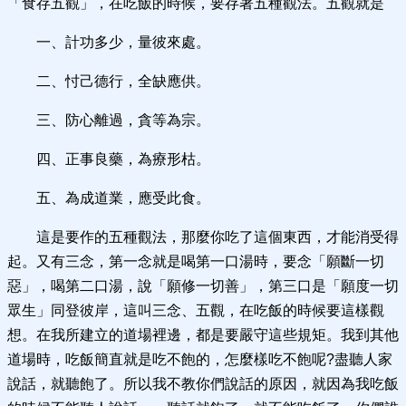
「食存五觀」，在吃飯的時候，要存著五種觀法。五觀就是
一、計功多少，量彼來處。
二、忖己德行，全缺應供。
三、防心離過，貪等為宗。
四、正事良藥，為療形枯。
五、為成道業，應受此食。
這是要作的五種觀法，那麼你吃了這個東西，才能消受得
起。又有三念，第一念就是喝第一口湯時，要念「願斷一切
惡」，喝第二口湯，說「願修一切善」，第三口是「願度一切
眾生」同登彼岸，這叫三念、五觀，在吃飯的時候要這樣觀
想。在我所建立的道場裡邊，都是要嚴守這些規矩。我到其他
道場時，吃飯簡直就是吃不飽的，怎麼樣吃不飽呢?盡聽人家
說話，就聽飽了。所以我不教你們說話的原因，就因為我吃飯