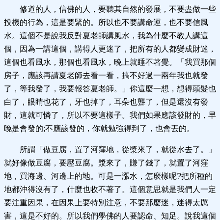
修道的人，信佛的人，要聽其自然的發展，不要盡做一些
投機的行為，這是要緊的。所以也不要講命運，也不要信風
水。這個不是說我反對夏老師講風水，我為什麼不教人講這
個，因為一講這個，講得人更迷了，把所有的人都變成財迷，
這個也看風水，那個也看風水，晚上就睡不著覺。「我買那個
房子，應該再請夏老師去看一看，搞不好過一兩年我也就發
了，等我發了，我要報答夏老師。」你這麼一想，想得頭髮也
白了，眼睛也花了，牙也掉了，耳朵也聾了，但是還沒有發
財，這就可憐了，所以不要這樣子。我們如果應該發財的，早
晚是會發的;不應該發的，你就勉強得到了，也會丟的。
所謂「做豆腐，置了河窪地，從漿來了，就從水去了。」
就好像做豆腐，要壓豆腐。漿來了，賺了錢了，就置了河窪
地，買海邊、河邊上的地。可是一漲水，怎麼樣呢?把所種的
地都沖得沒有了，什麼也收不著了。這個意思就是我們人一定
要注重因果，在因果上要特別注意，不要那麼迷，迷得太厲
害，這是不好的。所以我們學佛的人要認命、知足。說我這個