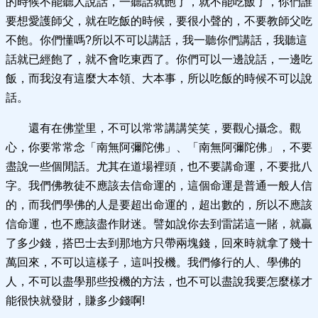
的時候不能聽人說話，一聽話就飽了，就不能吃飯了，你們誰
要想愛護師父，就在吃飯的時候，要很小聲的，不要教師父吃
不飽。你們懂嗎?所以不可以講話，我一聽你們講話，我聽這
話就已經飽了，就不會吃東西了。你們可以一邊說話，一邊吃
飯，而我沒有這麼大本領、大本事，所以吃飯的時候不可以說
話。
還有在佛堂里，不可以常常講講笑笑，要觀心攝念。觀
心，你要常常念「南無阿彌陀佛」、「南無阿彌陀佛」，不要
盡說一些個閒話。尤其在道場裡頭，也不要講命運，不要批八
字。我們佛教徒不應該去信命運的，這個命運是普通一般人信
的，而我們學佛的人是要超出命運的，超出數的，所以不應該
信命運，也不應該盡作財迷。譬如說你去到雷諾這一賭，就贏
了多少錢，搭巴士去到那地方只帶兩塊錢，回來時就拿了幾十
萬回來，不可以這樣子，這叫投機。我們修行的人、學佛的
人，不可以盡學那些投機的方法，也不可以盡說我要怎麼樣才
能很快就發財，賺多少錢啊!