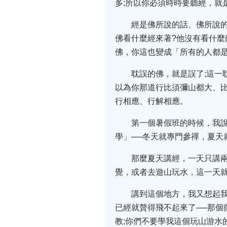
多;所以你必須時時要聽經，就
經是佛所說的話、佛所說的
佛看什麼經來著?他沒有看什麼
佛，你這也變成「所有的人都是
耽誤的佛，就是誤了;這一
以為你那道行比須彌山都大、比
行相應、行解相應。
第一個暑假班的時候，我
學」──冬天就專門參禪，夏天
那麼夏天講經，一天只講
覺，或者去遊山玩水，這一天就
講到這個地方，我又想起我
已經就贅得飛不起來了──那
教;你們不要學我這個玩山游水的