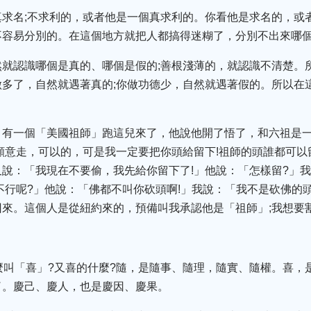
求名;不求利的，或者他是一個真求利的。你看他是求名的，或
不容易分別的。在這個地方就把人都搞得迷糊了，分別不出來哪
然就認識哪個是真的、哪個是假的;善根淺薄的，就認識不清楚。
多了，自然就遇著真的;你做功德少，自然就遇著假的。所以在
，有一個「美國祖師」跑這兒來了，他說他開了悟了，和六祖是
願意走，可以的，可是我一定要把你頭給留下!祖師的頭誰都可
說：「我現在不要偷，我先給你留下了!」他說：「怎樣留?」我
不行呢?」他說：「佛都不叫你砍頭啊!」我說：「我不是砍佛的
來。這個人是從紐約來的，預備叫我承認他是「祖師」;我想要
麼叫「喜」?又喜的什麼?隨，是隨事、隨理，隨實、隨權。喜，
了。慶己、慶人，也是慶因、慶果。