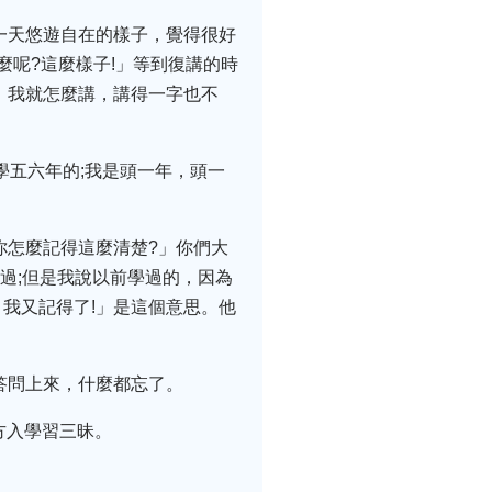
一天悠遊自在的樣子，覺得很好
呢?這麼樣子!」等到復講的時
，我就怎麼講，講得一字也不
學五六年的;我是頭一年，頭一
你怎麼記得這麼清楚?」你們大
過;但是我說以前學過的，因為
我又記得了!」是這個意思。他
答問上來，什麼都忘了。
方入學習三昧。