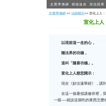
念覺學佛網
積德改命
深信因果
念覺學佛網
>>
法師開示
>> 宣化上
宣化上人
以現前這一念的心，
隨法界的功德，
這叫「隨喜功德」。
宣化上人慈悲開示：
現在《妙法蓮華經》，講
在這一個暑假講修班裡，
一樣──就說這個吃的東西怎麼