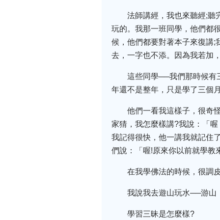
法師講經，我也來聽經;
玩的。我那一班同學，他們都很
候，他們都要對著本子來復講;
去，一字也不添。因為我若加，
這些同學──我們那時候有
年還不是整年，只是學了三個
他們一看我這樣子，很奇怪
家猜，我怎麼樣講?我說：「喔
我記得很快，他一講我就記住了
們說：「喔!原來你以前就學教來
在我學佛法的時候，很調
我說我去遊山玩水──游山
學習三昧是怎麼樣?