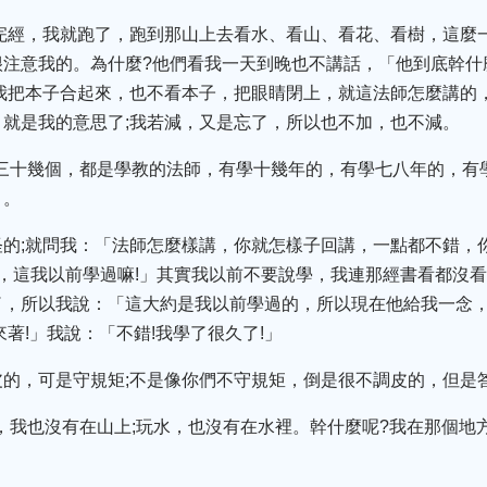
聽完經，我就跑了，跑到那山上去看水、看山、看花、看樹，這麼
注意我的。為什麼?他們看我一天到晚也不講話，「他到底幹什麼
我把本子合起來，也不看本子，把眼睛閉上，就這法師怎麼講的
就是我的意思了;我若減，又是忘了，所以也不加，也不減。
三十幾個，都是學教的法師，有學十幾年的，有學七八年的，有
月。
的;就問我：「法師怎麼樣講，你就怎樣子回講，一點都不錯，
，這我以前學過嘛!」其實我以前不要說學，我連那經書看都沒看
，所以我說：「這大約是我以前學過的，所以現在他給我一念，
著!」我說：「不錯!我學了很久了!」
皮的，可是守規矩;不是像你們不守規矩，倒是很不調皮的，但是
，我也沒有在山上;玩水，也沒有在水裡。幹什麼呢?我在那個地