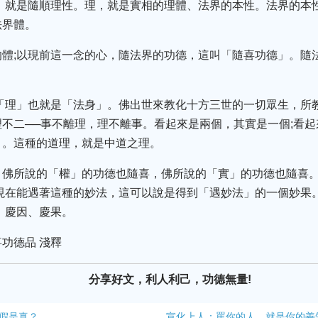
，就是隨順理性。理，就是實相的理體、法界的本性。法界的本
法界體。
的體;以現前這一念的心，隨法界的功德，這叫「隨喜功德」。隨
的「理」也就是「法身」。佛出世來教化十方三世的一切眾生，所
不二──事不離理，理不離事。看起來是兩個，其實是一個;看
」。這種的道理，就是中道之理。
，佛所說的「權」的功德也隨喜，佛所說的「實」的功德也隨喜
現在能遇著這種的妙法，這可以說是得到「遇妙法」的一個妙果
、慶因、慶果。
功德品 淺釋
分享好文，利人利己，功德無量!
假是真？
宣化上人：罵​你的人，就是你的善