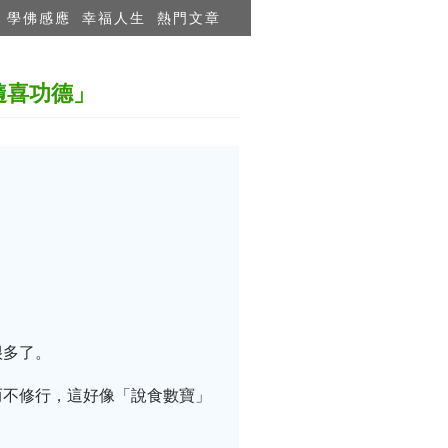
學佛感應
幸福人生
熱門文章
隨喜功德」
很多了。
而不修行，這好像「說食數寶」