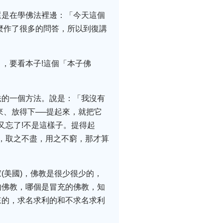
還是在學佛法裡邊：「今天這個
麼作了很多的問答，所以到復講
，要看本子!這個「本子佛
法的一個方法。說是：「我沒有
來、放得下──提起來，就把它
又忘了!不是這樣子。提得起
藏，取之不盡，用之不窮，那才算
(美國)，佛教是很少很少的，
的佛教，哪個是冒充的佛教，知
來的，求名求利的和不求名求利