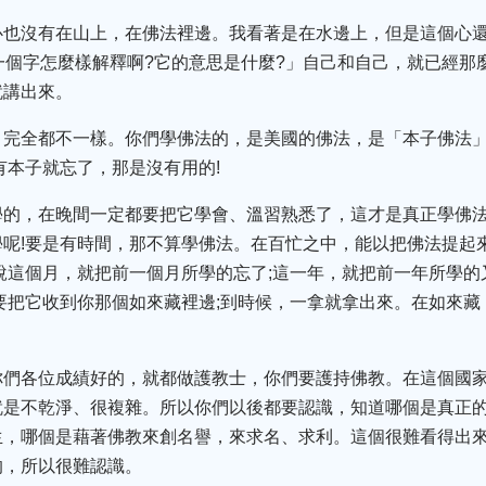
心也沒有在山上，在佛法裡邊。我看著是在水邊上，但是這個心
一個字怎麼樣解釋啊?它的意思是什麼?」自己和自己，就已經那
就講出來。
，完全都不一樣。你們學佛法的，是美國的佛法，是「本子佛法」
有本子就忘了，那是沒有用的!
學的，在晚間一定都要把它學會、溫習熟悉了，這才是真正學佛
呢!要是有時間，那不算學佛法。在百忙之中，能以把佛法提起
說這個月，就把前一個月所學的忘了;這一年，就把前一年所學的
要把它收到你那個如來藏裡邊;到時候，一拿就拿出來。在如來
們各位成績好的，就都做護教士，你們要護持佛教。在這個國家
就是不乾淨、很複雜。所以你們以後都要認識，知道哪個是真正
生，哪個是藉著佛教來創名譽，來求名、求利。這個很難看得出
的，所以很難認識。