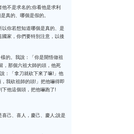
者他不是求名的;你看他是求利
個是真的、哪個是假的。
所以你若想知道哪個是真的、是
這國家，你們要特別注意，以後
一樣的。我說：「你是開悟做祖
以留，那個六祖大師的頭，他死
說：「拿刀就砍下來了嘛!」他
頭，我砍祖師的頭!」把他嚇得即
割下他這個頭，把他嚇跑了!
是喜己、喜人，慶己、慶人;說是