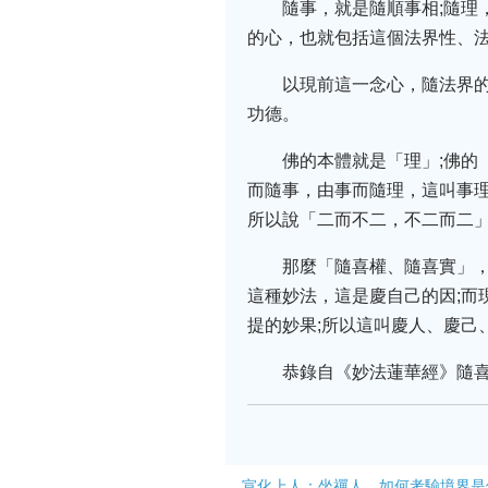
隨事，就是隨順事相;隨理
的心，也就包括這個法界性、
以現前這一念心，隨法界
功德。
佛的本體就是「理」;佛
而隨事，由事而隨理，這叫事理
所以說「二而不二，不二而二
那麼「隨喜權、隨喜實」
這種妙法，這是慶自己的因;而
提的妙果;所以這叫慶人、慶己
恭錄自《妙法蓮華經》隨喜
宣化上人：坐禪人，如何考驗境界是