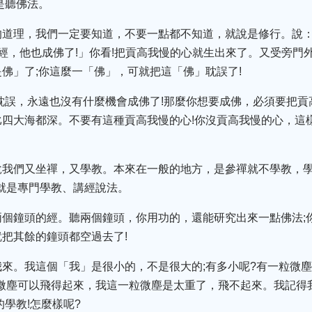
是聽佛法。
道理，我們一定要知道，不要一點都不知道，就說是修行。說：
經，他也成佛了!」你看!把貢高我慢的心就生出來了。又受旁門
佛」了;你這麼一「佛」，可就把這「佛」耽誤了!
耽誤，永遠也沒有什麼機會成佛了!那麼你想要成佛，必須要把貢
四大海都深。不要有這種貢高我慢的心!你沒貢高我慢的心，這
說我們又坐禪，又學教。本來在一般的地方，是參禪就不學教，
就是專門學教、講經說法。
兩個鐘頭的經。聽兩個鐘頭，你用功的，還能研究出來一點佛法;
把其餘的鐘頭都空過去了!
來。我這個「我」是很小的，不是很大的;有多小呢?有一粒微
個微塵可以飛得起來，我這一粒微塵是太重了，飛不起來。我記得
學教!怎麼樣呢?