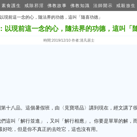
素食護生
戒除邪淫
佛教故事
佛教知識
法師開示
戒殺放生
人：以現前這一念的心，隨法界的功德，這叫「隨喜功德」
：以現前這一念的心，隨法界的功德，這叫「
時間:2019/12/10 作者:清凡居士
到第十八品。這個暑假班，由〈見寶塔品〉講到現在，經文講了
我們這叫「解行並進」，又叫「解行相應」。你要是單單的解，
樣好吃，但是你不真正的去吃它，這也沒有用。