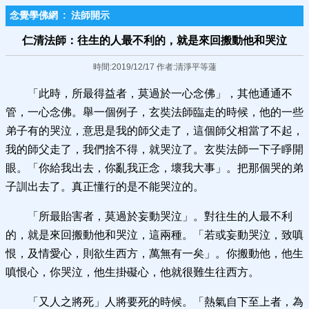
念覺學佛網
:
法師開示
仁清法師：往生的人最不利的，就是來回搬動他和哭泣
時間:2019/12/17 作者:清淨平等蓮
「此時，所最得益者，莫過於一心念佛」，其他通通不
管，一心念佛。舉一個例子，玄奘法師臨走的時候，他的一些
弟子有的哭泣，意思是我的師父走了，這個師父相當了不起，
我的師父走了，我們捨不得，就哭泣了。玄奘法師一下子睜開
眼。「你給我出去，你亂我正念，壞我大事」。把那個哭的弟
子訓出去了。真正懂行的是不能哭泣的。
「所最貽害者，莫過於妄動哭泣」。對往生的人最不利
的，就是來回搬動他和哭泣，這兩種。「若或妄動哭泣，致嗔
恨，及情愛心，則欲生西方，萬無有一矣」。你搬動他，他生
嗔恨心，你哭泣，他生掛礙心，他就很難生往西方。
「又人之將死」人將要死的時候。「熱氣自下至上者，為