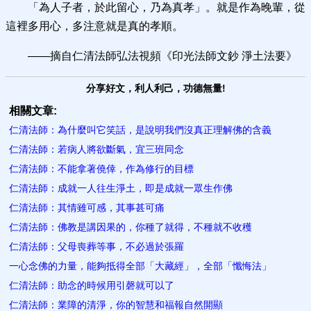
「為人子者，於此留心，乃為真孝」。就是作為晚輩，從
這裡多用心，多注意就是真的孝順。
——摘自仁清法師弘法視頻《印光法師文鈔 淨土法要》
分享好文，利人利己，功德無量!
相關文章:
仁清法師：為什麼叫它笑話，是說明我們沒真正理解佛的含義
仁清法師：若病人將欲斷氣，宜三班同念
仁清法師：不能拿著僥倖，作為修行的目標
仁清法師：成就一人往生淨土，即是成就一眾生作佛
仁清法師：其情雖可感，其事甚可痛
仁清法師：佛教是講因果的，你種了就得，不種就不收穫
仁清法師：父母喪葬等事，不必過於張羅
一心念佛的力量，能夠抵得全部「大藏經」，全部「懺悔法」
仁清法師：助念的時候用引磬就可以了
仁清法師：業障的清淨，你的智慧和福報自然開顯