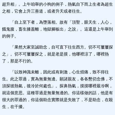
超升相」。上午咱舉的小狗的例子，熱氣自下而上生者為超生
之相，它會上升三善道，或者升天或者往生。
「自上至下者，為墮落相。故有「頂聖，眼天生，人心，
餓鬼腹，畜生膝蓋離，地獄腳板出」之說」。這還是上午舉到
的例子。
「果然大家至誠助念，自可直下往生西方。切不可屢屢探
之」。切不可屢屢探之，就是老是摸，他哪裡涼了，哪裡熱
了，那是不行的。
「以致神識未離，因此或有刺激，心生煩痛，致不得往
生。此之罪過，實為無量無邊。願諸親友，各各懇切念佛，不
須探彼熱氣，後冷於何處也」。探鼻熱氣，摸摸哪裡最冷啊，
就這個意思。這種罪過是無量無邊的。你這樣做的話，他是有
很大的罪過的，你這個助念實際就是失敗了，不是助念，在殺
生，在干擾。