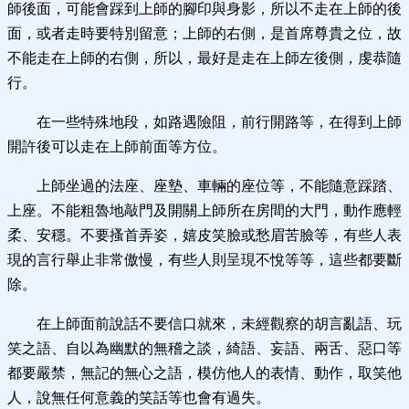
師後面，可能會踩到上師的腳印與身影，所以不走在上師的後
面，或者走時要特別留意；上師的右側，是首席尊貴之位，故
不能走在上師的右側，所以，最好是走在上師左後側，虔恭隨
行。
在一些特殊地段，如路遇險阻，前行開路等，在得到上師
開許後可以走在上師前面等方位。
上師坐過的法座、座墊、車輛的座位等，不能隨意踩踏、
上座。不能粗魯地敲門及開關上師所在房間的大門，動作應輕
柔、安穩。不要搔首弄姿，嬉皮笑臉或愁眉苦臉等，有些人表
現的言行舉止非常傲慢，有些人則呈現不悅等等，這些都要斷
除。
在上師面前說話不要信口就來，未經觀察的胡言亂語、玩
笑之語、自以為幽默的無稽之談，綺語、妄語、兩舌、惡口等
都要嚴禁，無記的無心之語，模仿他人的表情、動作，取笑他
人，說無任何意義的笑話等也會有過失。