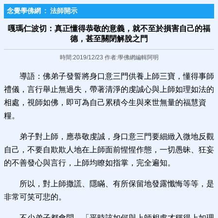
念覺學佛網
:
法師開示
嘎瑪仁波切：真正懂得恭敬的意義，就不至於損害自己的福
德，甚至關閉解脫之門
時間:2019/12/23 作者:學佛網編輯阿明
導語：佛弟子發誓將身口意三門供養上師三寶，懂得事師
禮儀，言行舉止無過失，帶著清淨的虔誠心與上師如理如法的
相處，視師如佛，即可為自己累積今生與來世無量的福慧資
糧。
弟子對上師，應恭敬虔誠，身口意三門要細緻入微地反觀
自己，不要自欺欺人地在上師面前惺惺作態，一切愚昧、狂妄
的不善發心與言行，上師均瞭如指掌，完全遍知。
所以，對上師撒謊、隱瞞、有所保留地發露懺悔等等，是
非常可笑可悲的。
不少弟子都會問，「平時該如何與上師相處才稱得上如理