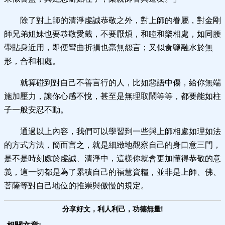
除了對上師的清淨虔誠恭敬之外，對上師的眷屬，對金剛
師兄弟姐妹也要恭敬愛戴，不要厭煩，和睦和樂相處，如同腰
帶貼身近用，即便彎曲折損也毫無怨言；又似食鹽融水於無
形，合和相處。
就算碰到對自己不善言行的人，比如惡語中傷，給你無端
施加壓力，讓你心感不悅，甚至是無理取鬧等等，都要能如柱
子一般安忍不動。
通過以上內容，我們可以學習到一些與上師相處如理如法
的方式方法，簡而言之，就是細緻地觀察自己的身口意三門，
是不是時刻處於虔誠、清淨中，這樣你就會更加懂得恭敬的意
義，這一切都是為了累積自己的福慧資糧，並非是上師、佛、
菩薩等對自己地位的推崇與傲慢的規定。
分享好文，利人利己，功德無量!