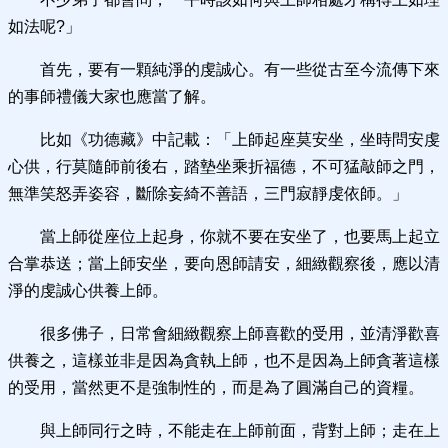
如法呢?」
首先，要有一顆純淨的虔誠心。有一些從古至今流傳下來
的事師禮儀大家也應當了解。
比如《功德藏》中記載：「上師起座莫安坐，坐時問安虔
心供，行莫隨師前後右，踏墊坐乘折福德，不可猛敲師之門，
無準笑怒弄姿容，斷除妄綺不善語，三門寂靜虔依師。」
當上師從座位上起身，你就不要在安坐了，也要馬上起立
合掌恭送；當上師安坐，要向恩師請安，細緻觀察後，應以清
淨的虔誠心供養上師。
很多佛子，日常會細緻觀察上師喜歡的受用，並清淨歡喜
供養之，這樣並非是因為貪執上師，也不是因為上師貪著這樣
的受用，當然更不是強制性的，而是為了圓滿自己的資糧。
與上師同行之時，不能走在上師前面，背對上師；走在上