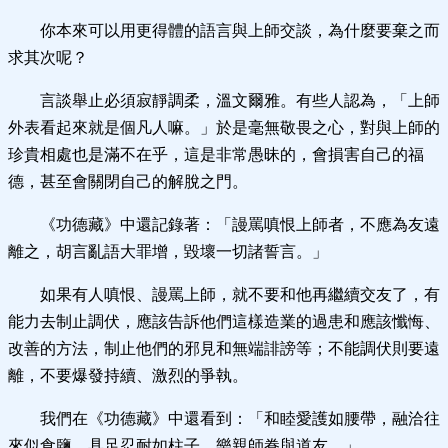
你本來可以用更得體的語言與上師交談，為什麼要棄之而
求其次呢？
言談舉止必須寂靜調柔，溫文爾雅。有些人認為，「上師
外表看起來就是個凡人嘛。」於是毫無敬畏之心，對與上師的
珍貴相處也是滿不在乎，這是非常愚昧的，會損害自己的福
德，甚至會關閉自己的解脫之門。
《功德藏》中還記錄著：「謾罵嗔恨上師者，不應為友遠
離之，胡言亂語大罪增，毀壞一切諸誓言。」
如果有人嗔恨、謾罵上師，就不要和他再繼續交友了，有
能力去制止調伏，應該告訴他們這樣造業的過患和應該懺悔、
改善的方法，制止他們的邪見和無端誹謗等；不能調伏則要遠
離，不要爆發持續、激烈的爭執。
我們在《功德藏》中還看到：「和睦愛護如腰帶，融洽往
來似食鹽，具足忍耐如柱子，樂親師眷與道友。」