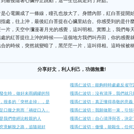
，到最後隨著心臟停止跳動，這一生也就走到了終點。
看是心電圖成了一條線，瞳孔也放大了。身體內部，紅白菩提開
四指處，往上沖，最後紅白菩提在心臟里結合。你感受到的是什
茫一片，天空中瀰漫著月光的感覺，這叫明相。實際上，我們每
指處的紅菩提往上沖的時候——這個地方我們叫丹田，你的感覺
結合的時候，突然就變暗了，黑茫茫一片，這叫得相。這時候被
分享好文，利人利己，功德無量!
嘎瑪仁波切：能夠時時處處反省守
發生時，做好未雨綢繆的預
嘎瑪仁波切：沒有清淨，我們就只
，很多的「突然走掉」，是
嘎瑪仁波切：真正懂得恭敬的意義
足口腹之慾而「禍從口入」
嘎瑪仁波切：我願做那一束，引領
是我們曾經比較親的人
嘎瑪仁波切：自心清淨與否，決定
究竟解脫之路，追隨就好
嘎瑪仁波切：傲慢，能殺生，任何