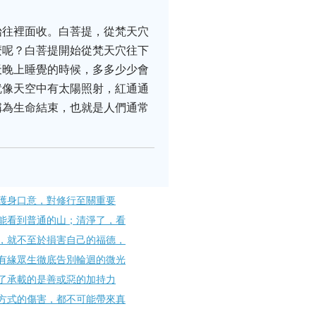
始往裡面收。白菩提，從梵天穴
麼呢？白菩提開始從梵天穴往下
天晚上睡覺的時候，多多少少會
就像天空中有太陽照射，紅通通
稱為生命結束，也就是人們通常
護身口意，對修行至關重要
能看到普通的山；清淨了，看
，就不至於損害自己的福德，
有緣眾生徹底告別輪迴的微光
了承載的是善或惡的加持力
方式的傷害，都不可能帶來真