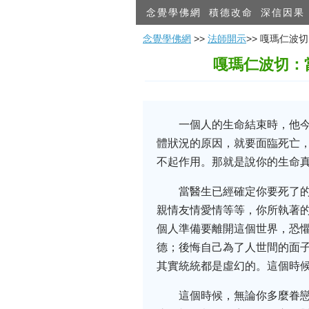
念覺學佛網
積德改命
深信因果
念覺學佛網
>>
法師開示
>> 嘎瑪仁
嘎瑪仁波切：
一個人的生命結束時，他
體狀況的原因，就要面臨死亡
不起作用。那就是說你的生命
當醫生已經確定你要死了
親情友情愛情等等，你所執著
個人準備要離開這個世界，恐懼
德；後悔自己為了人世間的面
其實統統都是虛幻的。這個時
這個時候，無論你多麼眷