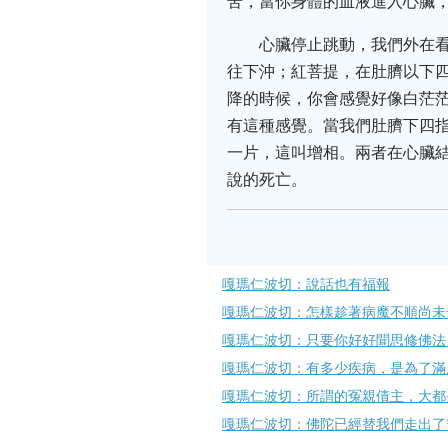
苦，當你身體的血液進入心臟
心臟停止跳動，我們外在
往下沖；紅菩提，在肚臍以下
降的時候，你會感覺好像白茫
有這種感覺。當我們肚臍下四
一片，這叫增相。兩者在心臟
說的死亡。
嘎瑪仁波切：說話也有福報
嘎瑪仁波切：怎樣趁著病魔不順尚未
嘎瑪仁波切：只要你好好聞思修佛法
嘎瑪仁波切：有多少疾病，是為了滿
嘎瑪仁波切：所謂的冤親債主，大都
嘎瑪仁波切：佛陀已經替我們走出了