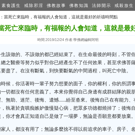
素食護生
戒除邪淫
佛教故事
佛教知識
法師開示
戒殺放生
波切：當死亡來臨時，有福報的人會知道，這就是最好的祈禱時間點
當死亡來臨時，有福報的人會知道，這就是最
時間:2019/12/24 作者:學佛網編輯阿明
今生該做的、不該做的都已經結束了。在生命最後的時刻，不管
，總之醫療等努力似乎對你已經產生不了任何效果，甚至求佛菩
真要盡了。在沒有斷氣，到快要斷氣的中間過程，叫死亡中陰。
的時候，你活著時一輩子努力想要的面子，你的權利，你的所謂
的一切都沒有任何意義了。本來你覺得自己身邊有成群結隊的親
、無助、迷茫、後悔、遺憾......紛至沓來。後悔自己在有能力
子，執著於貪嗔痴嫉妒傲慢疑心病，把眾多功德都燒掉了；後悔
候，你才會真正知道自己是做了一場夢，無論是否願意都要放棄
戀家人，都沒有用了；無論多麼捨不得以前追求的車子、房子、