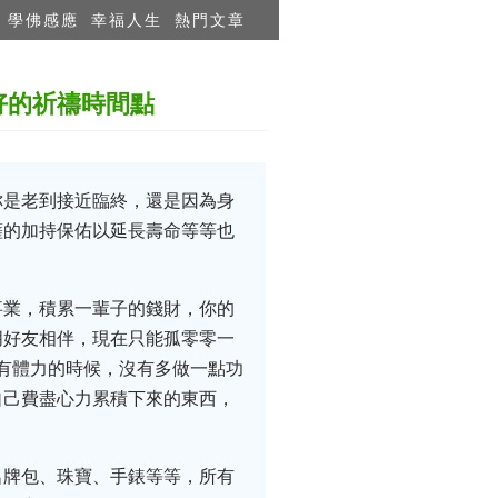
學佛感應
幸福人生
熱門文章
好的祈禱時間點
你是老到接近臨終，還是因為身
薩的加持保佑以延長壽命等等也
事業，積累一輩子的錢財，你的
朋好友相伴，現在只能孤零零一
、有體力的時候，沒有多做一點功
自己費盡心力累積下來的東西，
。
名牌包、珠寶、手錶等等，所有