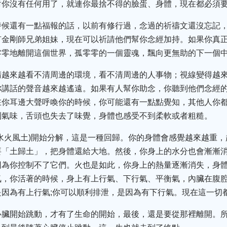
對你沒有任何用了，就連你最捨不得的臉蛋、身體，現在都必須
時候還有一點福報的話，以前有修行過，念過的祈禱文還沒忘記
有金剛師兄弟姐妹，現在可以祈請他們幫你念經加持。如果你真
零零地離開這個世界，孤零零的一個靈魂，飄向更無助的下一個
睛越來越看不清周邊的環境，看不清周邊的人事物；視線變得越
你講話的聲音越來越遙遠。如果有人幫你助念，你聽到他們念經
在你耳邊大聲呼喚你的時候，你可能還有一點點覺知，其他人你
到氣味，舌頭也失去了味覺，身體也感受不到柔軟或者粗糙。
水火風土)開始分解，這是一種回歸。你的身體會感覺越來越重
要「土歸土」，把身體還給大地。然後，你身上的水分也會漸漸
因為你控制不了它們。火也是如此，你身上的熱量逐漸消失，身
氣，你活著的時候，身上有上行氣、下行氣、平衡氣，內臟在腹
因為有上行氣;你可以順利排泄，是因為有下行氣。現在這一切
心臟開始跳動，才有了生命的開始，最後，還是要從那裡離開。