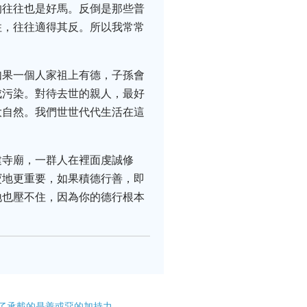
的往往也是好馬。反倒是那些普
住，往往適得其反。所以我常常
如果一個人家祖上有德，子孫會
成污染。對待去世的親人，最好
大自然。我們世世代代生活在這
建寺廟，一群人在裡面虔誠修
寶地更重要，如果積德行善，即
地也壓不住，因為你的德行根本
了承載的是善或惡的加持力