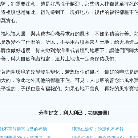
馳騁，卻需要注意，越是好馬性子越烈，那些將人摔傷甚至摔死
。遷祖墳也是如此，祖先遷到了一塊好地方，後代的福報卻壓不
切莫貪心。
，福地福人居。與其費盡心機尋求好的風水，不如多積德行善。
水是改變不了什麼的。所以，不要用占墳墓來占土地，給大地造
奉牌位做好超度，骨灰撒到海洋里或者埋到地底下，讓他們回歸
行善，與大自然和諧相處，這片土地也一定會保佑我們。
隨著周圍環境的改變發生變化，若想留住好風水，最好的辦法是
強大的，除此之外其他的都壓不住。可見，人心底的善念比風水
是平坦的，子孫也是有福報的。如果心地不善良，再好的風水寶
分享好文，利人利己，功德無量!
就不至於損害自己的福德，
嘎瑪仁波切：說話也有福報
看到普通的山；清淨了，看
嘎瑪仁波切：自心清淨與否，決定