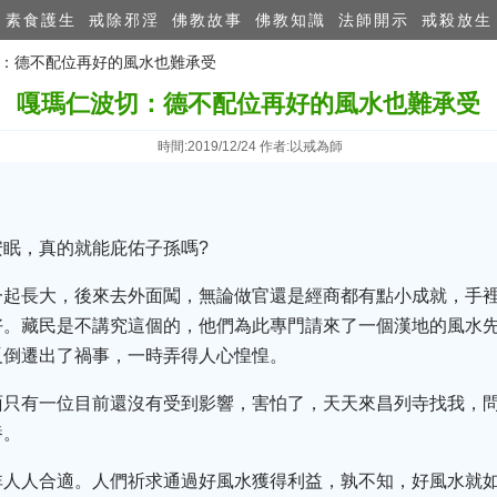
素食護生
戒除邪淫
佛教故事
佛教知識
法師開示
戒殺放生
切：德不配位再好的風水也難承受
嘎瑪仁波切：德不配位再好的風水也難承受
時間:2019/12/24 作者:以戒為師
眠，真的就能庇佑子孫嗎?
一起長大，後來去外面闖，無論做官還是經商都有點小成就，手
好。藏民是不講究這個的，他們為此專門請來了一個漢地的風水
反倒遷出了禍事，一時弄得人心惶惶。
面只有一位目前還沒有受到影響，害怕了，天天來昌列寺找我，
養。
非人人合適。人們祈求通過好風水獲得利益，孰不知，好風水就