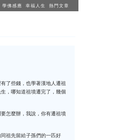
學佛感應
幸福人生
熱門文章
裡有了些錢，也學著漢地人遷祖
先生，哪知道祖墳遷完了，幾個
問要怎麼辦，我說，你有遷祖墳
如同祖先留給子孫們的一匹好