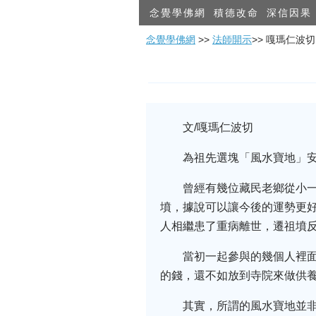
念覺學佛網
積德改命
深信因果
念覺學佛網
>>
法師開示
>> 嘎瑪仁波
文/嘎瑪仁波切
為祖先選塊「風水寶地」安
曾經有幾位藏民老鄉從小
墳，據說可以讓今後的運勢更
人相繼患了重病離世，遷祖墳
當初一起參與的幾個人裡
的錢，還不如放到寺院來做供
其實，所謂的風水寶地並