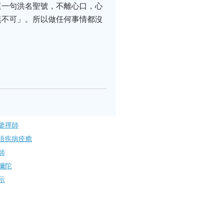
這一句洪名聖號，不離心口，心
無不可」。所以做任何事情都沒
鑒禪師
悟疾病痊癒
師
彌陀
示