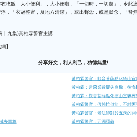
穿衣吃飯，大小便利」，大小便啦，「一切時，一切處」，令此
清淨，「衣冠整齊，及地方清潔」，或出聲念，或是默念，「皆
第十九集)黃柏霖警官主講
化網】
分享好文，利人利己，功德無量!
黃柏霖警官：觀音菩薩點化德山宣
黃柏霖：造惡業致屢失良機，後悔
黃柏霖：觀音菩薩點化德山宣鑒禪
黃柏霖警官：假饒忙似箭，不離阿
黃柏霖警官：老法師對於五濁的開
減去壽算
黃柏霖警官：五濁釋義