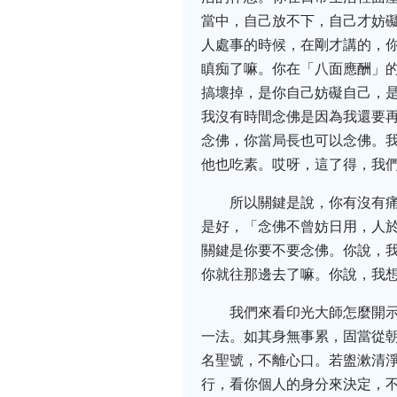
當中，自己放不下，自己才妨
人處事的時候，在剛才講的，
瞋痴了嘛。你在「八面應酬」
搞壞掉，是你自己妨礙自己，
我沒有時間念佛是因為我還要
念佛，你當局長也可以念佛。
他也吃素。哎呀，這了得，我
所以關鍵是說，你有沒有痛
是好，「念佛不曾妨日用，人
關鍵是你要不要念佛。你說，
你就往那邊去了嘛。你說，我
我們來看印光大師怎麼開
一法。如其身無事累，固當從
名聖號，不離心口。若盥漱清
行，看你個人的身分來決定，