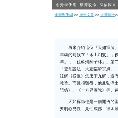
念覺學佛網
積德改命
深信因果
念覺學佛網
>>
居士文章
>>
大德居士
再來介紹這位『天如禪師
年幼的時候在「禾山剃髮」，
年」，「住蘇州師子林」。第
「登堂說法，大宏臨濟宗風」
註解《楞嚴》集唐宋九解，還
教旨。而且很難得，他兼弘淨
語錄》、《十方界圖說》等。
天如禪師他是一個開悟的
要明心見性，見性成佛，很困