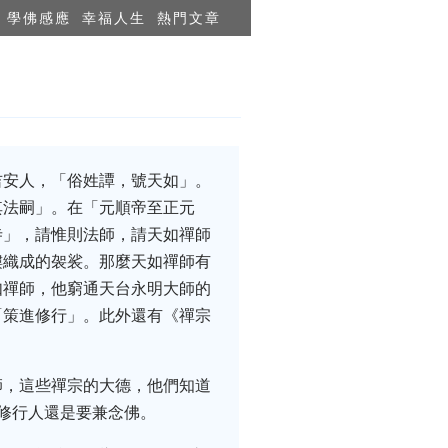
學佛感應
幸福人生
熱門文章
吉安人，「俗姓譚，號天如」。
其法嗣」。在「元順帝至正元
寺」，請惟則法師，請天如禪師
縷織成的袈裟。那麼天如禪師有
如禪師，他窮通天台永明大師的
「策進修行」。此外還有《禪宗
師，這些禪宗的大德，他們知道
修行人還是要兼念佛。