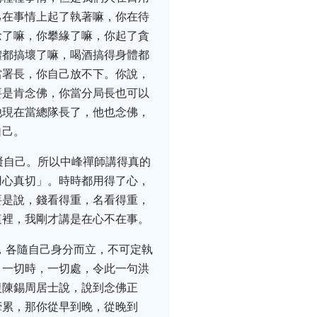
己在事情上起了執著嘛，你在待
念了嘛，你攀緣了嘛，你起了貪
體都搞壞了嘛，喝酒搞得身體都
當署長，你自己放不下。你說，
要是肯念佛，你當分局長也可以
他現在當總隊長了，他也念佛，
自己。
礙自己。所以中峰禪師講得真的
用心真切」。時時都用得了心，
要是說，錢看得重，名看得重，
這裡，我剛才講是在心不在事。
，各隨自己身分而立，不可定執
，一切時，一切處，令此一句洪
復陳錫周居士說，說到念佛正
牽累，那你從早到晚，從晚到