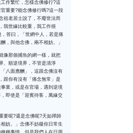
工作繁忙，怎樣念佛修行?這
官重要?能念佛修行嗎?這一段
念祖老居士說了，不廢世法而
，我世緣比較重，我工作很
說，答曰，「世網中人，若是痛
應酬，與他念佛，兩不相妨。」
就像那個捕魚的網一樣，就把
界、順逆境界，不管是清淨
，「八面應酬」，這跟念佛沒有
，跟你有沒有「痛念無常」是
做事業，或是在官場，遇到逆境
事，即使是「迎賓待客，萬緣交
重要呢?還是念佛呢?天如禪師
自相妨。」念佛不妨礙你日常生
的種種事情，但是我們人在日用