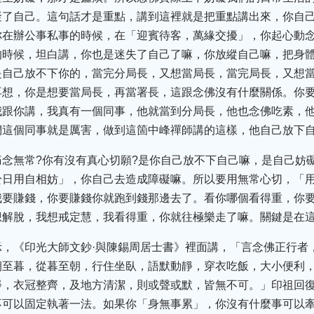
礙了自己。這句話才是重點，講到這裡就是把重點講出來，你自
你在辦公事私事的時候，在「迎賓待客，萬緣交擾」，你起心動
的時候，坦白講，你也是迷失了自己了嘛，你放縱自己嘛，把身
是自己放不下你的，當完分局長，又想當局長，當完局長，又想
再想，你是想要當局長，再當署長，這跟念佛沒有什麼關係。你
我跟你講，我真有一個同事，他就當到分局長，他也念佛吃素，
們這個同事就是厲害，做到這箇中峰禪師講的這樣，他自己放下
念無常?你有沒有真心切願?是你自己放不下自己嘛，是自己妨
於日用自相妨」，你自己去造成障礙嘛。所以要用無常心切，「
我要賺錢，你要賺錢你就跑到錢那邊去了。看你哪個看得重，你
想解脫，我想戒定慧，我看得重，你就往極樂走了嘛。關鍵是在
示，《印光大師文鈔·與陳錫周居士書》裡面講，「言念佛正行者
朝至暮，從暮至朝，行住坐臥，語默動靜，穿衣吃飯，大小便利
淨，衣冠整齊，及地方清潔，則或聲或默，皆無不可。」印祖回
不可以固定執著一法。如果你「身無事累」，你沒有什麼事可以