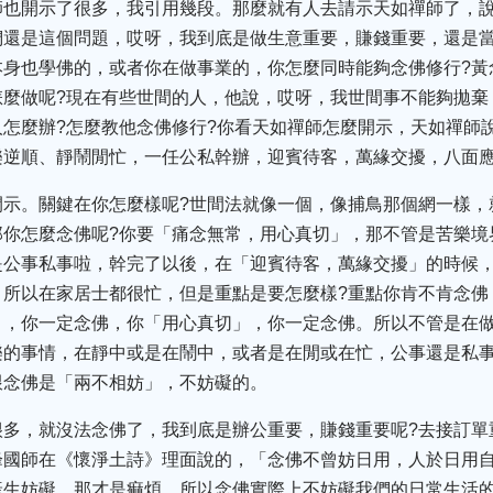
師也開示了很多，我引用幾段。那麼就有人去請示天如禪師了，說
還是這個問題，哎呀，我到底是做生意重要，賺錢重要，還是當
本身也學佛的，或者你在做事業的，你怎麼同時能夠念佛修行?黃
怎麼做呢?現在有些世間的人，他說，哎呀，我世間事不能夠拋棄
怎麼辦?怎麼教他念佛修行?你看天如禪師怎麼開示，天如禪師
樂逆順、靜鬧閒忙，一任公私幹辦，迎賓待客，萬緣交擾，八面
開示。關鍵在你怎麼樣呢?世間法就像一個，像捕鳥那個網一樣，
那你怎麼念佛呢?你要「痛念無常，用心真切」，那不管是苦樂境
是公事私事啦，幹完了以後，在「迎賓待客，萬緣交擾」的時候
。所以在家居士都很忙，但是重點是要怎麼樣?重點你肯不肯念佛
」，你一定念佛，你「用心真切」，你一定念佛。所以不管是在
樂的事情，在靜中或是在鬧中，或者是在閒或在忙，公事還是私
跟念佛是「兩不相妨」，不妨礙的。
多，就沒法念佛了，我到底是辦公重要，賺錢重要呢?去接訂單
峰國師在《懷淨土詩》理面說的，「念佛不曾妨日用，人於日用
產生妨礙，那才是痲煩。所以念佛實際上不妨礙我們的日常生活