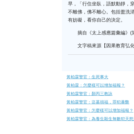
早，「行住坐臥，語默動靜，
不離佛，佛不離心。包括盥洗
有妨礙，看你自己的決定。
摘自《太上感應篇彙編》(
文字稿來源【因果教育弘
黃柏霖警官：生死事大
黃柏霖：怎麼樣可以增加福報？
黃柏霖警官：顏丙三教詠
黃柏霖警官：盜墓損福，罪犯暴斃
黃柏霖警官：怎麼樣可以增加福報？
黃柏霖警官：為養生殺生無數犯天怒