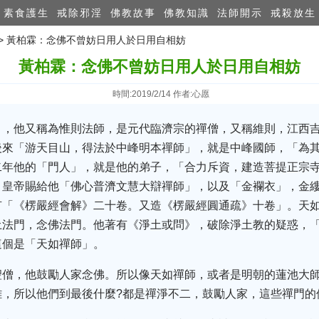
素食護生
戒除邪淫
佛教故事
佛教知識
法師開示
戒殺放生
>> 黃柏霖：念佛不曾妨日用人於日用自相妨
黃柏霖：念佛不曾妨日用人於日用自相妨
時間:2019/2/14 作者:心愿
』，他又稱為惟則法師，是元代臨濟宗的禪僧，又稱維則，江西
後來「游天目山，得法於中峰明本禪師」，就是中峰國師，「為
二年他的「門人」，就是他的弟子，「合力斥資，建造菩提正宗
。皇帝賜給他「佛心普濟文慧大辯禪師」，以及「金襴衣」，金
有「《楞嚴經會解》二十卷。又造《楞嚴經圓通疏》十卷」。天
土法門，念佛法門。他著有《淨土或問》，破除淨土教的疑惑，
這個是「天如禪師」。
聖僧，他鼓勵人家念佛。所以像天如禪師，或者是明朝的蓮池大
難，所以他們到最後什麼?都是禪淨不二，鼓勵人家，這些禪門的