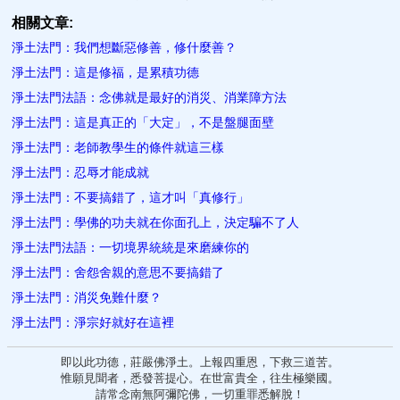
相關文章:
淨土法門：我們想斷惡修善，修什麼善？
淨土法門：這是修福​，是累積功德
淨土法門法語：念佛就是最好的消災、消業障方法
淨土法門：這是真正的「大​定」，不是盤腿面壁
淨土法門：老師教學生的條​件就這三樣
淨土法門：忍辱才能成就
淨土法門：不要搞錯了，這才​叫「真修行」
淨土法門：學佛的功夫就在你面孔上，決定騙不了人
淨土法門法語：一切境界統統是來磨練你的
淨土法門：舍怨舍親的意思不要搞錯了
淨土法門：消災免難什麼？
淨土法門：淨宗好就好​在這裡
即以此功德，莊嚴佛淨土。上報四重恩，下救三道苦。
惟願見聞者，悉發菩提心。在世富貴全，往生極樂國。
請常念南無阿彌陀佛，一切重罪悉解脫！