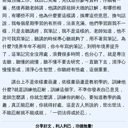
前做預備工作。我自己先看，先找這些參考資料，仔細看ㄧ
遍，然後再聽老師講，他講的跟祖師大德的註解，有哪些相
同，有哪些不同，他為什麼要這樣講，揣摩這些意思。換句話
說，我每個星期學習的有所得，法喜充滿。他們學習跟我不一
樣，只是去聽講經，寫筆記，我不是這樣的。老師知道，他不
許可我寫筆記，聽講的時候專心聽就夠了，用不著寫筆記。為
什麼?境界年年不相同，你今年寫的筆記，到明年境界提升
了，這筆記完全沒用處，浪費很多時間，也分心了。就是專注
去聽，聽懂的就懂，聽不懂不要去研究，ㄧ直聽下去，清淨心
慢慢形成，清淨心生智慧，你聽經有悟處，這個重要。
講台上不是依樣畫葫蘆，依樣畫葫蘆是教初學的。訓練他
什麼?就是訓練他忍耐，訓練這個字。不準你發表自己意見，
老師怎麼講，你就怎麼講，訓練你的耐心。要知道教學的義
趣，真正能忍耐，你就得好處。這是古人所說的，世出世法，
不能忍耐就不能成就，「一切法得成於忍」。
分享好文，利人利己，功德無量!