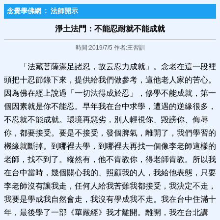
念覺學佛網
:
法師開示
淨土法門：不能忍耐就不能成就
時間:2019/7/5 作者:王習訓
「法藏菩薩滿足諸忍，故云忍力成就」。念老在這一段裡
頭把十忍節錄下來，提供給我們做參考，這他老人家的苦心。
因為佛在經上說過「一切法得成於忍」，修學不能成就，第一
個因素就是你不能忍。早年我在台中求學，遭遇的逆緣很多，
不忍就不能成就。環境再惡劣，別人輕視你、毀謗你、侮辱
你，都要接受。要是不接受，發個脾氣，離開了，我們學習的
機緣就斷掉。到哪裡去學，到哪裡去再找一個像李老師這樣的
老師，找不到了。縱然有，他不肯教你，得老師肯教。所以我
在台中當時，幾個關心我的、照顧我的人，我給他表態，只要
李老師沒有讓我走，任何人給我苦難我都接受，我決定不走，
我要是學成我自然會走，我沒有學成我不走。我在台中住滿十
年，最後學了一部《華嚴經》我才離開。離開，我在台北講