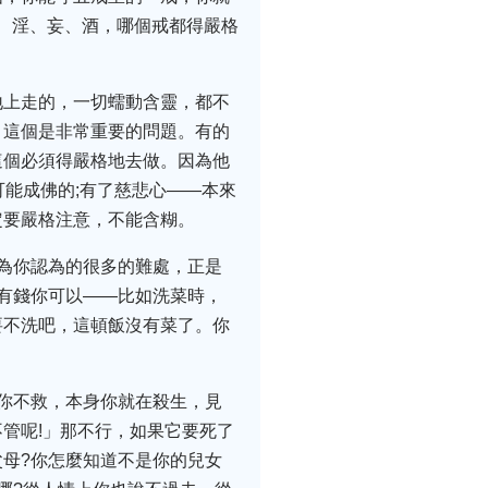
盜、淫、妄、酒，哪個戒都得嚴格
地上走的，一切蠕動含靈，都不
，這個是非常重要的問題。有的
這個必須得嚴格地去做。因為他
能成佛的;有了慈悲心——本來
定要嚴格注意，不能含糊。
為你認為的很多的難處，正是
有錢你可以——比如洗菜時，
要不洗吧，這頓飯沒有菜了。你
你不救，本身你就在殺生，見
管呢!」那不行，如果它要死了
母?你怎麼知道不是你的兒女