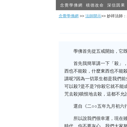
念覺學佛網
積德改命
深信因果
念覺學佛網
>>
法師開示
>> 妙祥法師
學佛首先從五戒開始，它
首先我簡單講一下「殺」
西也不能殺，什麼東西也不能
講呢?因為一切眾生都是我們前
可以殺?是不是?你殺它就不能
咒去殺)嗔恨地去殺，這都不允
選自《二○○五年九月初六
所以說我們很幸運，現在
時代，你不要灰心。我們大家