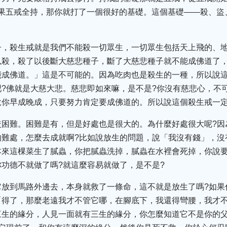
如果五戒全持，那你就打了一個很好的基礎。這個基礎——殺、
子，殺生戒就是我們不能殺一切眾生，一切眾生包括天上飛的、
以殺，殺了以後斷大慈悲種子，斷了大慈悲種子就不能成佛道了
能成佛道。」這是不可能的。因為吃肉也是殺生的一種，所以說
?佛就是大慈大悲。慈悲即如來嘛，是不是?你沒有慈悲心，不可
說你早成晚成，只要努力肯定要成佛道的。所以說這個殺生戒一
較困難。困難是有，但是好處也是很大的。為什麼好處很大呢?因
的難處，怎麼去成就啊?比如說放生的問題，說「我沒有錢」，沒
本來這棵菜生了膩蟲，你把膩蟲洗掉，膩蟲在水裡會死掉，你說
功德不就做了嗎?就這麼容易就做了，是不是?
它放到馬路外邊去，本身就救了一條命，這不就是放生了嗎?如果
得了，那麼老遠我才不管它哪，在腳底下，我還得彎腰，我才不
三生的緣分，人見一面就有三生的緣分，你怎麼知道它不是你的父