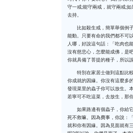
守一戒;能守兩戒，就守兩戒;
去持。
比如殺生戒，簡單舉個例
能動。只要有命的我們都不可
人哪，好說這句話：「吃肉也
沒有慈悲心，怎麼能成佛，是吧
你就具備了菩提的種子，所以
特別在家居士做到這點比
你成就的因緣。你沒有這麼多
發現菜里的蟲子你可以放生。
若寧可不吃這菜，去放生，那你
如果路邊有個蟲子，你給
死不救嘛。因為費事，你說：「
就和你有因緣。因為見面就有