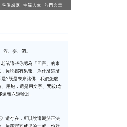
學佛感應
幸福人生
熱門文章
、淫、妄、酒。
、老鼠這些你認為「四害」的東
吃，你吃都有果報。為什麼這麼
不是?既是未來諸佛，我們怎麼
槍、用炮，還是用文字、咒殺(念
能遠離六道輪迴。
經》還存在，所以說還屬於正法
始，你能守五戒里的一戒，你就