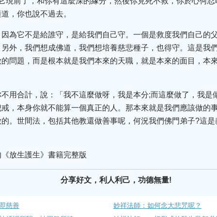
它現前了，和你有這麼深的緣分，然後你見死不救，你於心何忍
薩道，你也說不過去。
。因為它不是給誰守，是給我們自己守。一個是救度我們自己的
。另外，我們想成佛道，我們想培養慈悲種子，也得守。這是我
做的問題，而是根本就是我們本來的天職，就是本來的面目，本
你不用合計，說：「我不這麼做呀，我是本分;而這麼做了，我是
犯戒，本身你就不能算一個真正的人。那本來就是我們應該做的
做的。世間法，包括其他教還做善事呢，何況我們佛門弟子?這是
的《放生護生》書籍完整版
分享好文，利人利己，功德無量!
即慈善
妙祥法師：如何念大悲咒呢？