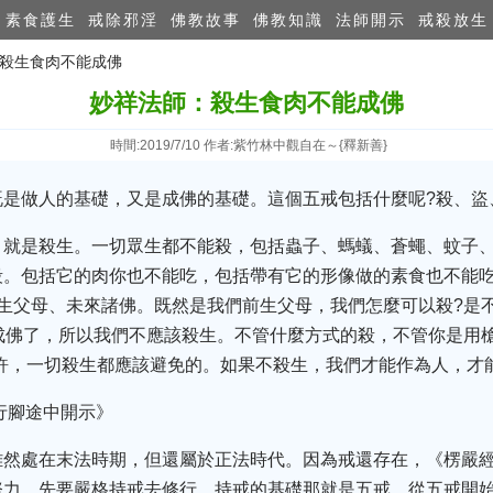
素食護生
戒除邪淫
佛教故事
佛教知識
法師開示
戒殺放生
：殺生食肉不能成佛​
妙祥法師：殺生食肉不能成佛​
時間:2019/7/10 作者:紫竹林中觀自在～{釋新善}
既是做人的基礎，又是成佛的基礎。這個五戒包括什麼呢?殺、盜
，就是殺生。一切眾生都不能殺，包括蟲子、螞蟻、蒼蠅、蚊子
殺。包括它的肉你也不能吃，包括帶有它的形像做的素食也不能
生父母、未來諸佛。既然是我們前生父母，我們怎麼可以殺?是
成佛了，所以我們不應該殺生。不管什麼方式的殺，不管你是用
許，一切殺生都應該避免的。如果不殺生，我們才能作為人，才
行腳途中開示》
雖然處在末法時期，但還屬於正法時代。因為戒還存在，《楞嚴
努力，先要嚴格持戒去修行。持戒的基礎那就是五戒，從五戒開