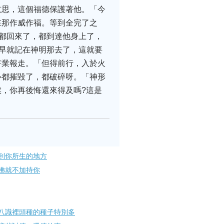
思，這個福德保護著他。‌「今
在那作威作福。等到全完了之
著都回來了，都到達他身上了，
，早就記在神明那去了，這就要
業報走。‌「但得前行，入於火
都摧毀了，都破碎呀。‌「神形
候，你再後悔還來得及嗎?這是
到你所生的地方
佛就不加持你
八識裡頭種的種子特別多