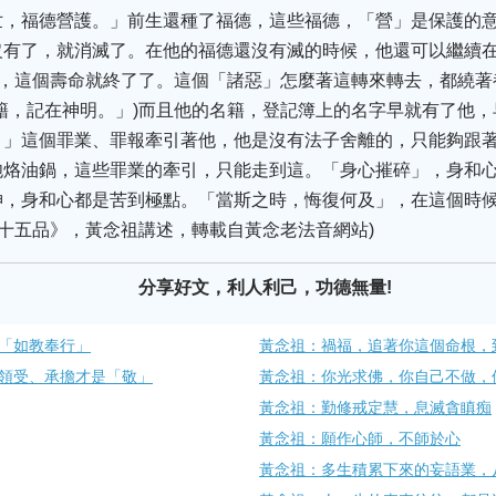
世，福德營護。」前生還種了福德，這些福德，‌「營」是保護的意
沒有了，就消滅了。在他的福德還沒有滅的時候，他還可以繼續
」)，這個壽命就終了了。這個‌「諸惡」怎麼著這轉來轉去，都繞
名籍，記在神明。」)而且他的名籍，登記簿上的名字早就有了他
。」這個罪業、罪報牽引著他，他是沒有法子舍離的，只能夠跟著
烙油鍋，這些罪業的牽引，只能走到這。‌「身心摧碎」，身和心
，身和心都是苦到極點。‌「當斯之時，悔復何及」，在這個時
三十五品》，黃念祖講述，轉載自黃念老法音網站)
分享好文，利人利己，功德無量!
「如教奉行」
黃念祖：禍福，追著你這個命根，
領受、承擔才是「敬」
黃念祖：你光求佛，你自己不做，
黃念祖：勤修戒定慧，息滅貪瞋痴
黃念祖：願作心師，不師於心
黃念祖：多生積累下來的妄語業，