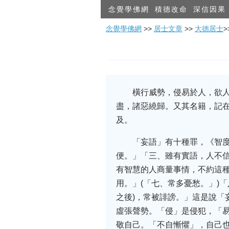
念覺學佛網
積德改命
深信因果
念覺學佛網
>>
居士文章
>>
大德居士
橫行威勢，侵易於人，欲
盡，諸惡繞歸。又其名籍，記
及。
‌「妄語」有十種罪，《智
便。」‌「三、雖有實語，人不
有智慧的人商量事情，不約這種
用。」(‌「七、常多憂愁。」)
之後)，常被誹謗。」這是說‌
虛張聲勢。‌「侵」是侵犯，‌
敬自己。‌「不自慚懼」，自己