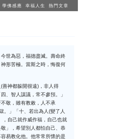
學佛感應
幸福人生
熱門文章
。今世為惡，福德盡滅。壽命終
，神形苦極。當斯之時，悔復何
(善神都躲開很遠)，非人得
「四、智人謀議，常不參預。」
所不敬，雖有教敕，人不承
獄。」‌「十、若出為人(變了人
人」，自己就作威作福，自己也就
畏敬」，希望別人都怕自己、恭
不容易教化他。他常常所懷的是