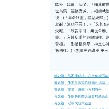
驕慢，驕縱、我慢。‌「賴其前
世為惡，福德盡滅。」福德就
後，(‌「壽命終盡，諸惡繞歸
就剩了這些罪惡了。(‌「又其
受報。‌「殃咎牽引，無從舍離
鑊。」入於所謂的銅牆鐵柱、炮
苦極」，形是指身形，神是心神
第四樣。(《無量壽經講座·第
黃念祖：能不能成功，在於你能不能
黃念祖：佛不是希望你磕頭如搗蒜，
黃念祖：盜業，每個地方都有份
黃念祖：愛欲是世間人最貪戀的東西
黃念祖：淫罪大就大在這