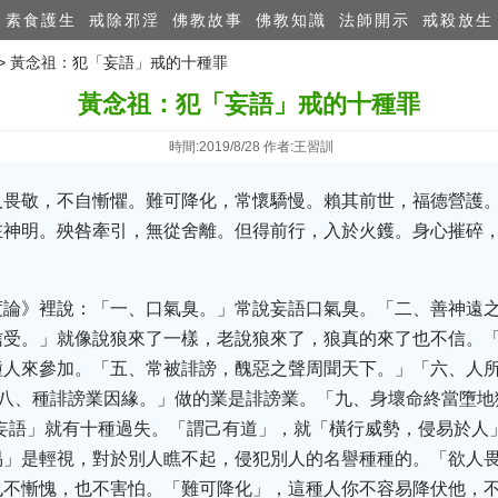
素食護生
戒除邪淫
佛教故事
佛教知識
法師開示
戒殺放生
>> 黃念祖：犯「妄語」戒的十種罪
黃念祖：犯「妄語」戒的十種罪
時間:2019/8/28 作者:王習訓
人畏敬，不自慚懼。難可降化，常懷驕慢。賴其前世，福德營護
在神明。殃咎牽引，無從舍離。但得前行，入於火鑊。身心摧碎
度論》裡說：‌「一、口氣臭。」常說妄語口氣臭。‌「二、善神遠之
信受。」就像說狼來了一樣，老說狼來了，狼真的來了也不信。‌
人來參加。‌「五、常被誹謗，醜惡之聲周聞天下。」‌「六、人
‌「八、種誹謗業因緣。」做的業是誹謗業。‌「九、身壞命終當墮地
「妄語」就有十種過失。‌「謂己有道」，就‌「橫行威勢，侵易於
「易」是輕視，對於別人瞧不起，侵犯別人的名譽種種的。‌「欲人
也不慚愧，也不害怕。‌「難可降化」，這種人你不容易降伏他，