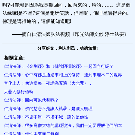
啊?可能就是因為我長期回向，回向來的，哈哈……。這是個
法緣嘛!是不是?這個是開玩笑話，但是呢，佛理是講得通的。
佛理是講得通的，這個能知道吧!
——摘自仁清法師弘法視頻《印光法師文鈔 淨土法要》
分享好文，利人利己，功德無量!
相關文章:
仁清法師：《金剛經》和《佛說阿彌陀經》一起回向行嗎？
仁清法師：心中有佛是通過事相上的修持，達到事理不二的境界
宣化上人：​像這樣每一夜誦滿五遍〈大悲咒〉，
大悲咒修行儀軌
仁清法師：回向可以代替嗎？
仁清法師：佛的慈悲不是讓人執著，是讓人明理
仁清法師：不垢不淨，不增不減，說的是佛性
仁清法師：很多高僧大德的講經說法，我們一定要理解他們的本
仁清法師：佛性本來無二無別