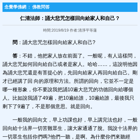
念覺學佛網
:
佛教問答
仁清法師：誦大悲咒怎樣回向給家人和自己？
時間:2019/8/19 作者:清淨平等蓮
問
：誦大悲咒怎樣回向給家人和自己?
答
：不錯，他把家人放在前面了。一般呢，有人這樣問，
誦大悲咒如何回向給自己或者是家人。哈哈……，這說明他因
為誦大悲咒還是有菩提心的，先回向給家人再回向給自己。剛
才已經講了回 向的原理和方法。所謂的回向，它並不一定是
哪一種形象，你不要說我把誦10遍大悲咒的功德回向給哪個
人。比如說我誦了49遍，把10遍給誰，10遍給誰，最後我只
剩下了9遍了，不是那個意思。就是回向。
一般我的回向文，早上功課也好，早上講完法也好，一般
回向給十法界一切苦難眾生，讓大家通通了脫。我說十法界的
一切眾生包括你們嗎?他們一聽，是啊。為什麼你們來聽經