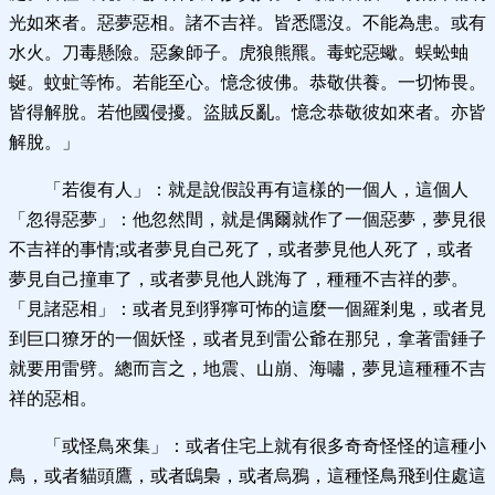
光如來者。惡夢惡相。諸不吉祥。皆悉隱沒。不能為患。或有
水火。刀毒懸險。惡象師子。虎狼熊羆。毒蛇惡蠍。蜈蚣蚰
蜒。蚊虻等怖。若能至心。憶念彼佛。恭敬供養。一切怖畏。
皆得解脫。若他國侵擾。盜賊反亂。憶念恭敬彼如來者。亦皆
解脫。」
「若復有人」：就是說假設再有這樣的一個人，這個人
「忽得惡夢」：他忽然間，就是偶爾就作了一個惡夢，夢見很
不吉祥的事情;或者夢見自己死了，或者夢見他人死了，或者
夢見自己撞車了，或者夢見他人跳海了，種種不吉祥的夢。
「見諸惡相」：或者見到猙獰可怖的這麼一個羅剎鬼，或者見
到巨口獠牙的一個妖怪，或者見到雷公爺在那兒，拿著雷錘子
就要用雷劈。總而言之，地震、山崩、海嘯，夢見這種種不吉
祥的惡相。
「或怪鳥來集」：或者住宅上就有很多奇奇怪怪的這種小
鳥，或者貓頭鷹，或者鴟梟，或者烏鴉，這種怪鳥飛到住處這