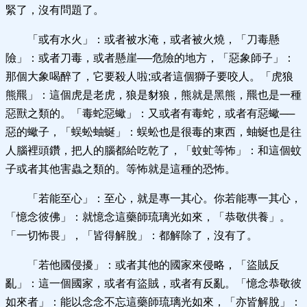
緊了，沒有問題了。
「或有水火」：或者被水淹，或者被火燒，「刀毒懸
險」：或者刀毒，或者懸崖──危險的地方，「惡象師子」：
那個大象喝醉了，它要殺人啦;或者這個獅子要咬人。「虎狼
熊羆」：這個虎是老虎，狼是豺狼，熊就是黑熊，羆也是一種
惡獸之類的。「毒蛇惡蠍」：又或者有毒蛇，或者有惡蠍──
惡的蠍子，「蜈蚣蚰蜒」：蜈蚣也是很毒的東西，蚰蜒也是往
人腦裡頭鑽，把人的腦都給吃乾了，「蚊虻等怖」：和這個蚊
子或者其他害蟲之類的。等怖就是這種的恐怖。
「若能至心」：至心，就是專一其心。你若能專一其心，
「憶念彼佛」：就憶念這藥師琉璃光如來，「恭敬供養」。
「一切怖畏」，「皆得解脫」：都解除了，沒有了。
「若他國侵擾」：或者其他的國家來侵略，「盜賊反
亂」：這一個國家，或者有盜賊，或者有反亂。「憶念恭敬彼
如來者」：能以念念不忘這藥師琉璃光如來，「亦皆解脫」：