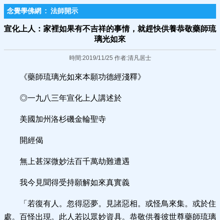
念覺學佛網
:
法師開示
宣化上人：家裡如果有不吉祥的事情，就趕快供養恭敬藥師琉
璃光如來
時間:2019/11/25 作者:清凡居士
《藥師琉璃光如來本願功德經淺釋》
◎一九八三年宣化上人講述於
美國加州洛杉磯金輪聖寺
開經偈
無上甚深微妙法百千萬劫難遭遇
我今見聞得受持願解如來真實義
「若復有人。忽得惡夢。見諸惡相。或怪鳥來集。或於住
處。百怪出現。此人若以眾妙資具。恭敬供養彼世尊藥師琉璃