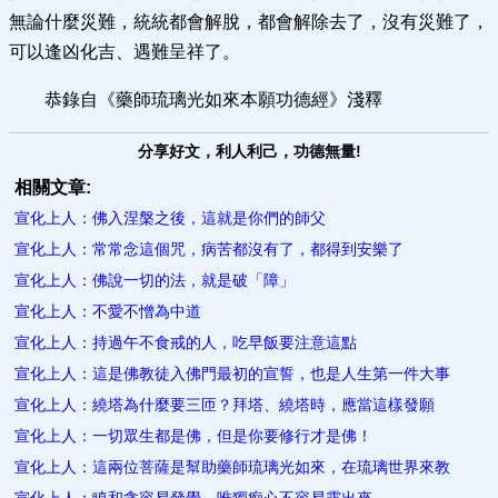
無論什麼災難，統統都會解脫，都會解除去了，沒有災難了，
可以逢凶化吉、遇難呈祥了。
恭錄自《藥師琉璃光如來本願功德經》淺釋
分享好文，利人利己，功德無量!
相關文章:
宣化上人：佛入涅槃之後，這就是你們的師父
宣化上人：常常念這個咒，病苦都沒有了，都得到安樂了
宣化上人：佛說一切的法，就是破「障」
宣化上人：不愛不憎為中道
宣化上人：持過午不食戒的人，吃早飯要注意這點
宣化上人：這是佛教徒入佛門最初的宣誓，也是人生第一件大事
宣化上人：繞塔為什麼要三匝？拜塔、繞塔時，應當這樣發願
宣化上人：一切眾生都是佛，但是你要修行才是佛！
宣化上人：這兩位菩薩是幫助藥師琉璃光如來，在琉璃世界來教