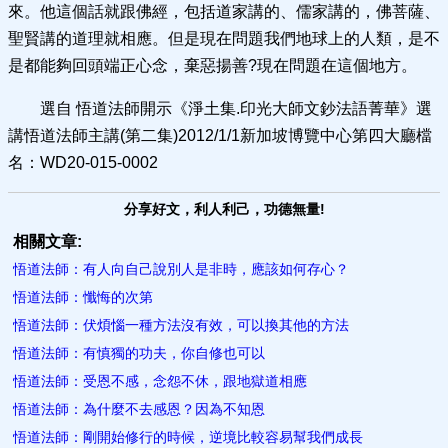
來。他這個話就跟佛經，包括道家講的、儒家講的，佛菩薩、
聖賢講的道理就相應。但是現在問題我們地球上的人類，是不
是都能夠回頭端正心念，棄惡揚善?現在問題在這個地方。
選自 悟道法師開示《淨土集.印光大師文鈔法語菁華》選
講悟道法師主講(第二集)2012/1/1新加坡博覽中心第四大廳檔
名：WD20-015-0002
分享好文，利人利己，功德無量!
相關文章:
悟道法師：有人向自己說別人是非時，應該如何存心？
悟道法師：懺悔的次第
悟道法師：伏煩惱一種方法沒有效，可以換其他的方法
悟道法師：有慎獨的功夫，你自修也可以
悟道法師：受恩不感，念怨不休，跟地獄道相應
悟道法師：為什麼不去感恩？因為不知恩
悟道法師：剛開始修行的時候，逆境比較容易幫我們成長