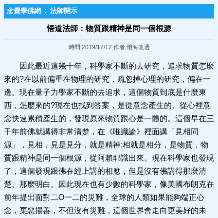
念覺學佛網
:
法師開示
悟道法師：物質跟精神是同一個根源
時間:2019/12/12 作者:懺悔改過
因此最近這幾十年，科學家不斷的去研究，追求物質怎麼
來的?在以前偏重在物理的研究，疏忽掉心理的研究，偏在一
邊。現在量子力學家不斷的去追求，這個物質到底是什麼東
西，怎麼來的?現在也找到答案，是從意念產生的。從心裡意
念快速累積產生的，發現原來物質跟心是一體的。這個早在三
千年前佛就講得非常清楚，在《唯識論》裡面講「見相同
源」，見相，見是見分，就是精神;相就是相分，是物質，物
質跟精神是同一個根源，從阿賴耶識出來。現在科學家也發現
了，這個發現跟佛在經上講的相應，但是沒有佛講得那麼清
楚、那麼明白。因此現在也有少數的科學家，像美國布朗克在
前年提出面對二O一二的災難，全球的人類如果能夠端正心
念，棄惡揚善，不但沒有災難，這個世界會走向更美好的未